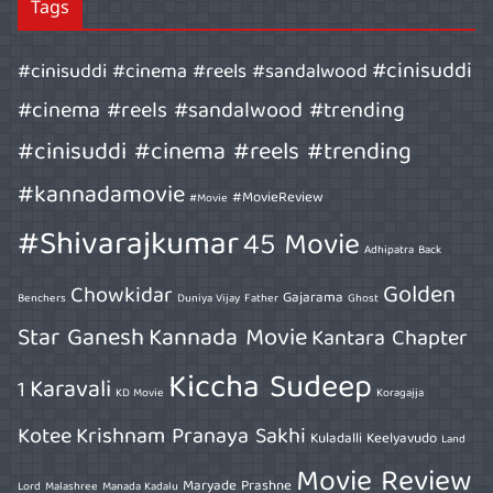
Tags
#cinisuddi
#cinisuddi #cinema #reels #sandalwood
#cinema #reels #sandalwood #trending
#cinisuddi #cinema #reels #trending
#kannadamovie
#MovieReview
#Movie
#Shivarajkumar
45 Movie
Adhipatra
Back
Golden
Chowkidar
Gajarama
Benchers
Duniya Vijay
Father
Ghost
Star Ganesh
Kannada Movie
Kantara Chapter
Kiccha Sudeep
Karavali
1
KD Movie
Koragajja
Kotee
Krishnam Pranaya Sakhi
Kuladalli Keelyavudo
Land
Movie Review
Maryade Prashne
Lord
Malashree
Manada Kadalu