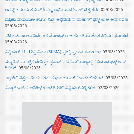
ಆಗಸ್ಟ್ 7 ರಂದು ತನುಷ್ ಶಿವಣ್ಣ ಅಭಿನಯದ ‘ಬಾಸ್’ ಚಿತ್ರ ತೆರೆಗೆ
05/08/2026
ರಾಧಿಕಾ ನಾರಾಯಣ್ ಹಾಗೂ ಮಿತ್ರ ಅಭಿನಯದ “ಮಹಾನ್” ಫಸ್ಟ್ ಲುಕ್ ಅನಾವರಣ
05/08/2026
ನಟ ಕಾರ್ತಿ ಹಾಗೂ ನಿರ್ದೇಶಕ ಮೋಹನ್ ರಾಜ ಜೋಡಿಯ ಹೊಸ ಸಿನಿಮಾ ಘೋಷಣೆ
05/08/2026
ಸೆಪ್ಟೆಂಬರ್ 11, 12ಕ್ಕೆ ಸೈಮಾ (SIIMA) ಪ್ರಶಸ್ತಿ ಪ್ರದಾನ ಸಮಾರಂಭ
05/08/2026
ಮ್ಯೂಸಿಕ್‌ ಮಾಂತ್ರಿಕ ದೇವಿ ಶ್ರೀ ಪ್ರಸಾದ್ ನಟನೆಯ”ಯಲ್ಲಮ್ಮ” ಸಿನಿಮಾದ ಫಸ್ಟ್‌ ಲುಕ್‌
ರಿಲೀಸ್.
05/08/2026
“ಸ್ಪಾರ್ಕ್” ಚಿತ್ರದ ಮೊದಲ‌ ‘ಶಕಲಕ ಭುಂ‌ ಭೂಮ್..’ ಹಾಡು ಬಿಡುಗಡೆ.
05/08/2026
ಸೆನ್ಸಾರ್ ದಾಟಿದ ‘ಅನಿರೀಕ್ಷಿತ ಅತಿಥಿಗಳು” ಸೆಪ್ಟೆಂಬರ್‌ನಲ್ಲಿ ತೆರೆಗೆ.
02/08/2026