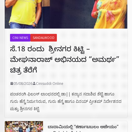
CINI NEWS
SANDALWOOD
ಸೆ.18 ರಂದು ಶ್ರೀನಗರ ಕಿಟ್ಟಿ –
ಮೇಘನಾರಾಜ್ ಅಭಿನಯದ “ಅಮರ್ಥ”
ಚಿತ್ರ ತೆರೆಗೆ
05/08/2026
Cinisuddi Online
ಪಂಚರಂಗಿ ಫಿಲಂಸ್ ಲಾಂಛನದಲ್ಲಿ ಡಾ|| ಕನ್ಯಾನ ಸದಾಶಿವ ಶೆಟ್ಟಿ ಹಾಗೂ
ಗುರು ಹೆಗ್ಡೆ ನಿರ್ಮಸಿರುವ, ಗುರು ಹೆಗ್ಡೆ ಹಾಗೂ ವಿನಯ್ ಪ್ರೀತಮ್ ನಿರ್ದೇಶನದ
ಮತ್ತು ಶ್ರೀನಗರ ಕಿಟ್ಟಿ
ಬಾದಾಮಿಯಲ್ಲಿ “ಕರ್ಣಾಟಬಲಂ ಅಜೇಯಂ”