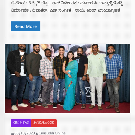
ರೇಟಿಂಗ್ : 3.5 /5 ಚಿತ್ರ : ಲವ್ ನಿರ್ದೇಶಕ : ಮಹೇಶ.ಸಿ. ಅಮ್ಮಳ್ಳಿದೊಡ್ಡಿ
ನಿರ್ಮಾಪಕ : ದಿವಾಕರ್. ಎಸ್ ಸಂಗೀತ : ಸಾಯಿ ಕಿರಣ್ ಛಾಯಾಗ್ರಹಕ
Read More
CINI NEWS
SANDALWOOD
05/10/2023
Cinisuddi Online