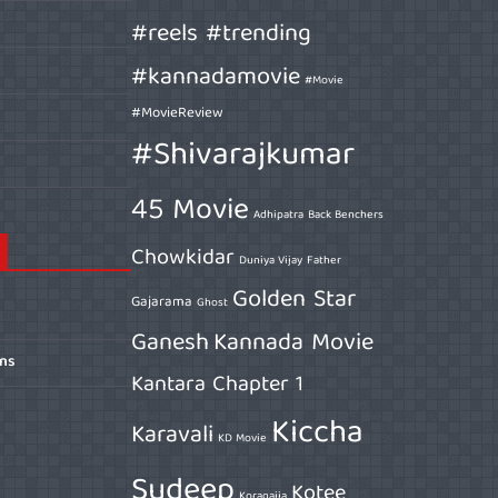
#reels #trending
#kannadamovie
#Movie
#MovieReview
#Shivarajkumar
45 Movie
Adhipatra
Back Benchers
Chowkidar
Duniya Vijay
Father
Golden Star
Gajarama
Ghost
Ganesh
Kannada Movie
ons
Kantara Chapter 1
Kiccha
Karavali
KD Movie
Sudeep
Kotee
Koragajja