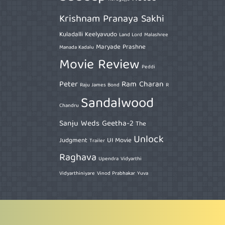
Krishnam Pranaya Sakhi
Kuladalli Keelyavudo
Land Lord
Malashree
Maryade Prashne
Manada Kadalu
Movie Review
Peddi
Peter
Ram Charan
Raju James Bond
R
Sandalwood
Chandru
Sanju Weds Geetha-2
The
Unlock
Judgment
UI Movie
Trailer
Raghava
Upendra
Vidyarthi
Vidyarthiniyare
Vinod Prabhakar
Yuva