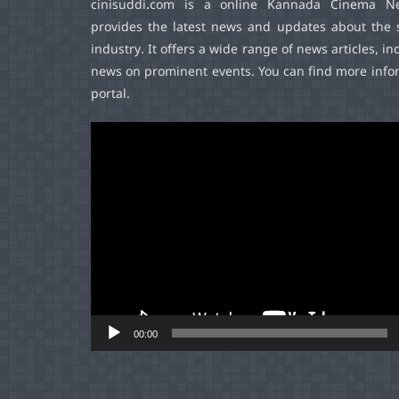
cinisuddi.com
is a online Kannada Cinema Ne
provides the latest news and updates about the 
industry. It offers a wide range of news articles, in
news on prominent events. You can find more infor
portal.
Video
Player
00:00