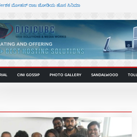
ಾಗೂ ಮಿತ್ರ ಅಭಿನಯದ “ಮಹಾನ್” ಫಸ್ಟ್ ಲುಕ್
ನಿರ್ದೇಶಕ ಮೋಹನ್ ರಾಜ ಜೋಡಿಯ ಹೊಸ ಸಿನಿಮಾ
ರ ಕಿಟ್ಟಿ – ಮೇಘನಾರಾಜ್ ಅಭಿನಯದ “ಅಮರ್ಥ” ಚಿತ್ರ
್ಣಾಟಬಲಂ ಅಜೇಯಂ” ಹಾಡಿದ ದೃಶ್ಯ ವೈಭವ
್ ಶಿವಣ್ಣ ಅಭಿನಯದ ‘ಬಾಸ್’ ಚಿತ್ರ ತೆರೆಗೆ
RIAL
CINI GOSSIP
PHOTO GALLERY
SANDALWOOD
TOL