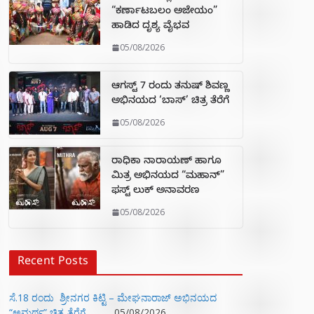
“ಕರ್ಣಾಟಬಲಂ ಅಜೇಯಂ”
ಹಾಡಿದ ದೃಶ್ಯ ವೈಭವ
05/08/2026
ಆಗಸ್ಟ್ 7 ರಂದು ತನುಷ್ ಶಿವಣ್ಣ
ಅಭಿನಯದ ‘ಬಾಸ್’ ಚಿತ್ರ ತೆರೆಗೆ
05/08/2026
ರಾಧಿಕಾ ನಾರಾಯಣ್ ಹಾಗೂ
ಮಿತ್ರ ಅಭಿನಯದ “ಮಹಾನ್”
ಫಸ್ಟ್ ಲುಕ್ ಅನಾವರಣ
05/08/2026
Recent Posts
ಸೆ.18 ರಂದು ಶ್ರೀನಗರ ಕಿಟ್ಟಿ – ಮೇಘನಾರಾಜ್ ಅಭಿನಯದ
“ಅಮರ್ಥ” ಚಿತ್ರ ತೆರೆಗೆ
05/08/2026