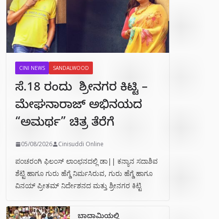
CINI NEWS
SANDALWOOD
ಸೆ.18 ರಂದು ಶ್ರೀನಗರ ಕಿಟ್ಟಿ –
ಮೇಘನಾರಾಜ್ ಅಭಿನಯದ
“ಅಮರ್ಥ” ಚಿತ್ರ ತೆರೆಗೆ
05/08/2026
Cinisuddi Online
ಪಂಚರಂಗಿ ಫಿಲಂಸ್ ಲಾಂಛನದಲ್ಲಿ ಡಾ|| ಕನ್ಯಾನ ಸದಾಶಿವ
ಶೆಟ್ಟಿ ಹಾಗೂ ಗುರು ಹೆಗ್ಡೆ ನಿರ್ಮಸಿರುವ, ಗುರು ಹೆಗ್ಡೆ ಹಾಗೂ
ವಿನಯ್ ಪ್ರೀತಮ್ ನಿರ್ದೇಶನದ ಮತ್ತು ಶ್ರೀನಗರ ಕಿಟ್ಟಿ
ಬಾದಾಮಿಯಲ್ಲಿ