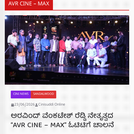
AVR CINE – MAX
CINI NEWS
SANDALWOOD
23/06/2026
Cinisuddi Online
ಅರವಿಂದ್ ವೆಂಕಟೇಶ್ ರೆಡ್ಡಿ ನೇತೃತ್ವದ
“AVR CINE – MAX” ಓಟಿಟಿಗೆ ಚಾಲನೆ