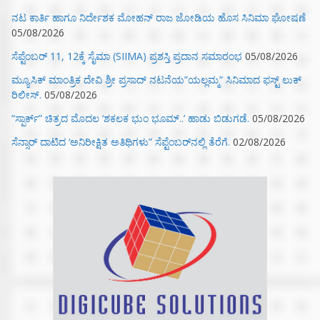
ನಟ ಕಾರ್ತಿ ಹಾಗೂ ನಿರ್ದೇಶಕ ಮೋಹನ್ ರಾಜ ಜೋಡಿಯ ಹೊಸ ಸಿನಿಮಾ ಘೋಷಣೆ
05/08/2026
ಸೆಪ್ಟೆಂಬರ್ 11, 12ಕ್ಕೆ ಸೈಮಾ (SIIMA) ಪ್ರಶಸ್ತಿ ಪ್ರದಾನ ಸಮಾರಂಭ
05/08/2026
ಮ್ಯೂಸಿಕ್‌ ಮಾಂತ್ರಿಕ ದೇವಿ ಶ್ರೀ ಪ್ರಸಾದ್ ನಟನೆಯ”ಯಲ್ಲಮ್ಮ” ಸಿನಿಮಾದ ಫಸ್ಟ್‌ ಲುಕ್‌
ರಿಲೀಸ್.
05/08/2026
“ಸ್ಪಾರ್ಕ್” ಚಿತ್ರದ ಮೊದಲ‌ ‘ಶಕಲಕ ಭುಂ‌ ಭೂಮ್..’ ಹಾಡು ಬಿಡುಗಡೆ.
05/08/2026
ಸೆನ್ಸಾರ್ ದಾಟಿದ ‘ಅನಿರೀಕ್ಷಿತ ಅತಿಥಿಗಳು” ಸೆಪ್ಟೆಂಬರ್‌ನಲ್ಲಿ ತೆರೆಗೆ.
02/08/2026