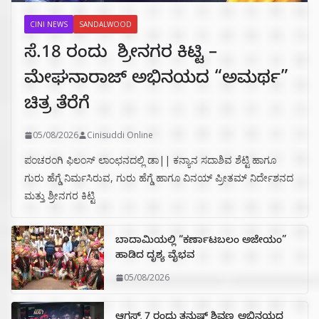
CINI NEWS
SANDALWOOD
ಸೆ.18 ರಂದು ಶ್ರೀನಗರ ಕಿಟ್ಟಿ –
ಮೇಘನಾರಾಜ್ ಅಭಿನಯದ “ಅಮರ್ಥ”
ಚಿತ್ರ ತೆರೆಗೆ
05/08/2026
Cinisuddi Online
ಪಂಚರಂಗಿ ಫಿಲಂಸ್ ಲಾಂಛನದಲ್ಲಿ ಡಾ|| ಕನ್ಯಾನ ಸದಾಶಿವ ಶೆಟ್ಟಿ ಹಾಗೂ
ಗುರು ಹೆಗ್ಡೆ ನಿರ್ಮಸಿರುವ, ಗುರು ಹೆಗ್ಡೆ ಹಾಗೂ ವಿನಯ್ ಪ್ರೀತಮ್ ನಿರ್ದೇಶನದ
ಮತ್ತು ಶ್ರೀನಗರ ಕಿಟ್ಟಿ
ಬಾದಾಮಿಯಲ್ಲಿ “ಕರ್ಣಾಟಬಲಂ ಅಜೇಯಂ”
ಹಾಡಿದ ದೃಶ್ಯ ವೈಭವ
05/08/2026
ಆಗಸ್ಟ್ 7 ರಂದು ತನುಷ್ ಶಿವಣ್ಣ ಅಭಿನಯದ