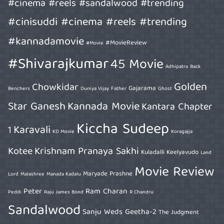
#cinema #reels #sandalwood #trending
#cinisuddi #cinema #reels #trending
#kannadamovie
#MovieReview
#Movie
#Shivarajkumar
45 Movie
Adhipatra
Back
Golden
Chowkidar
Gajarama
Benchers
Duniya Vijay
Father
Ghost
Star Ganesh
Kannada Movie
Kantara Chapter
Kiccha Sudeep
Karavali
1
KD Movie
Koragajja
Kotee
Krishnam Pranaya Sakhi
Kuladalli Keelyavudo
Land
Movie Review
Maryade Prashne
Lord
Malashree
Manada Kadalu
Peter
Ram Charan
Peddi
Raju James Bond
R Chandru
Sandalwood
Sanju Weds Geetha-2
The Judgment