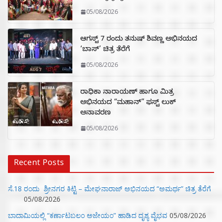
05/08/2026
ಆಗಸ್ಟ್ 7 ರಂದು ತನುಷ್ ಶಿವಣ್ಣ ಅಭಿನಯದ
‘ಬಾಸ್’ ಚಿತ್ರ ತೆರೆಗೆ
05/08/2026
ರಾಧಿಕಾ ನಾರಾಯಣ್ ಹಾಗೂ ಮಿತ್ರ
ಅಭಿನಯದ “ಮಹಾನ್” ಫಸ್ಟ್ ಲುಕ್
ಅನಾವರಣ
05/08/2026
Recent Posts
ಸೆ.18 ರಂದು ಶ್ರೀನಗರ ಕಿಟ್ಟಿ – ಮೇಘನಾರಾಜ್ ಅಭಿನಯದ “ಅಮರ್ಥ” ಚಿತ್ರ ತೆರೆಗೆ
05/08/2026
ಬಾದಾಮಿಯಲ್ಲಿ “ಕರ್ಣಾಟಬಲಂ ಅಜೇಯಂ” ಹಾಡಿದ ದೃಶ್ಯ ವೈಭವ
05/08/2026