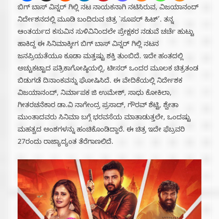
ಬಿಗ್ ಬಾಸ್ ವಿನ್ನರ್ ಗಿಲ್ಲಿ ನಟ ನಾಯಕನಾಗಿ ನಟಿಸಿರುವ, ವಿಜಯಾನಂದ್
ನಿರ್ದೇಶನದಲ್ಲಿ ಮೂಡಿ ಬಂದಿರುವ ಚಿತ್ರ `ಸೂಪರ್ ಹಿಟ್’. ತನ್ನ
ಆಂತರ್ಯದ ಕಸುವಿನ ಸುಳಿವಿನಿಂದಲೇ ಪ್ರೇಕ್ಷಕರ ನಡುವೆ ಚರ್ಚೆ ಹುಟ್ಟು
ಹಾಕಿದ್ದ ಈ ಸಿನಿಮಾಕ್ಕೀಗ ಬಿಗ್ ಬಾಸ್ ವಿನ್ನರ್ ಗಿಲ್ಲಿ ನಟನ
ಜನಪ್ರಿಯತೆಯೂ ಕೂಡಾ ಮತ್ತಷ್ಟು ಶಕ್ತಿ ತುಂಬಿದೆ. ಇದೇ ಹಂತದಲ್ಲಿ
ಅಚ್ಚುಕಟ್ಟಾದ ಪತ್ರಿಕಾಗೋಷ್ಠಿಯಲ್ಲಿ, ಟೀಸರ್ ಒಂದರ ಮೂಲಕ ಚಿತ್ರತಂಡ
ಬಿಡುಗಡೆ ದಿನಾಂಕವನ್ನು ಘೋಷಿಸಿದೆ. ಈ ವೇದಿಕೆಯಲ್ಲಿ ನಿರ್ದೇಶಕ
ವಿಜಯಾನಂದ್, ನಿರ್ಮಾಪಕ ಜಿ ಉಮೇಶ್, ಸಾಧು ಕೋಕಿಲಾ,
ಗೀತರಚನೆಕಾರ ಡಾ.ವಿ ನಾಗೇಂದ್ರ ಪ್ರಸಾದ್, ಗೌರವ್ ಶೆಟ್ಟಿ, ಶ್ವೇತಾ
ಮುಂತಾದವರು ಸಿನಿಮಾ ಬಗ್ಗೆ ಭರವಸೆಯ ಮಾತಾಡುತ್ತಲೇ, ಒಂದಷ್ಟು
ಮಹತ್ವದ ಅಂಶಗಳನ್ನು ಹಂಚಿಕೊಂಡಿದ್ದಾರೆ. ಈ ಚಿತ್ರ ಇದೇ ಫೆಬ್ರವರಿ
27ರಂದು ರಾಜ್ಯಾದ್ಯಂತ ತೆರೆಗಾಣಲಿದೆ.