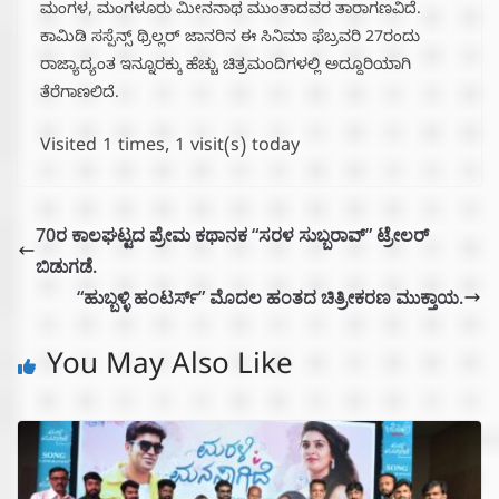
ಮಂಗಳ, ಮಂಗಳೂರು ಮೀನನಾಥ ಮುಂತಾದವರ ತಾರಾಗಣವಿದೆ.
ಕಾಮಿಡಿ ಸಸ್ಪೆನ್ಸ್ ಥ್ರಿಲ್ಲರ್ ಜಾನರಿನ ಈ ಸಿನಿಮಾ ಫೆಬ್ರವರಿ 27ರಂದು
ರಾಜ್ಯಾದ್ಯಂತ ಇನ್ನೂರಕ್ಕು ಹೆಚ್ಚು ಚಿತ್ರಮಂದಿಗಳಲ್ಲಿ ಅದ್ದೂರಿಯಾಗಿ
ತೆರೆಗಾಣಲಿದೆ.
Visited 1 times, 1 visit(s) today
70ರ ಕಾಲಘಟ್ಟದ ಪ್ರೇಮ ಕಥಾನಕ “ಸರಳ ಸುಬ್ಬರಾವ್” ಟ್ರೇಲರ್
ಬಿಡುಗಡೆ.
“ಹುಬ್ಬಳ್ಳಿ ಹಂಟರ್ಸ್” ಮೊದಲ ಹಂತದ ಚಿತ್ರೀಕರಣ ಮುಕ್ತಾಯ.
You May Also Like