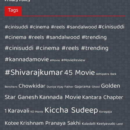
Privacy Policy
Tags
#cinisuddi
#cinisuddi #cinema #reels #sandalwood
#cinema #reels #sandalwood #trending
#cinisuddi #cinema #reels #trending
#kannadamovie
#MovieReview
#Movie
#Shivarajkumar
45 Movie
Adhipatra
Back
Golden
Chowkidar
Gajarama
Benchers
Duniya Vijay
Father
Ghost
Star Ganesh
Kannada Movie
Kantara Chapter
Kiccha Sudeep
Karavali
1
KD Movie
Koragajja
Kotee
Krishnam Pranaya Sakhi
Kuladalli Keelyavudo
Land