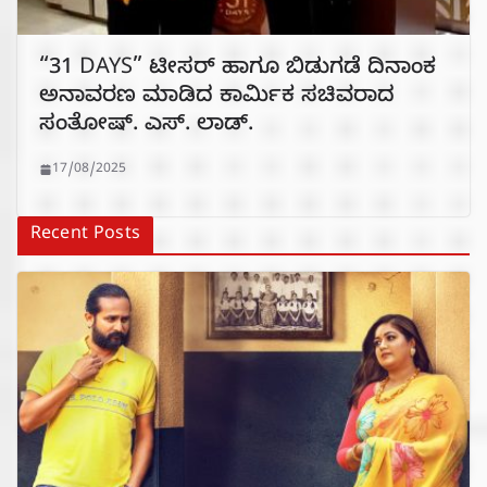
“31 DAYS” ಟೀಸರ್ ಹಾಗೂ ಬಿಡುಗಡೆ ದಿನಾಂಕ
ಅನಾವರಣ ಮಾಡಿದ ಕಾರ್ಮಿಕ ಸಚಿವರಾದ
ಸಂತೋಷ್. ಎಸ್. ಲಾಡ್.
17/08/2025
Recent Posts