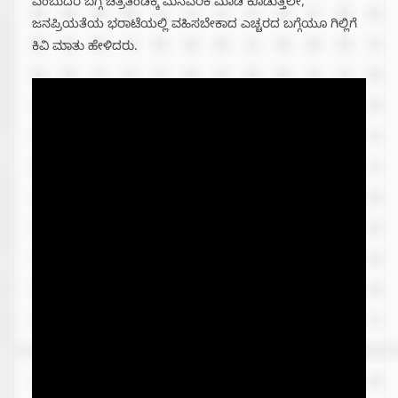
ಎಂಬುದರ ಬಗ್ಗೆ ಚಿತ್ರತಂಡಕ್ಕೆ ಮನವರಿಕೆ ಮಾಡಿ ಕೊಡುತ್ತಲೇ,
ಜನಪ್ರಿಯತೆಯ ಭರಾಟೆಯಲ್ಲಿ ವಹಿಸಬೇಕಾದ ಎಚ್ಚರದ ಬಗ್ಗೆಯೂ ಗಿಲ್ಲಿಗೆ
ಕಿವಿ ಮಾತು ಹೇಳಿದರು.