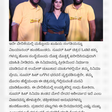
ಇದೇ ವೇದಿಕೆಯಲ್ಲಿ ಮತ್ತೊಂದು ಖುಷಿಯ ಸಂಗತಿಯನ್ನೂ
ವಿಜಯಾನಂದ್ ಹಂಚಿಕೊಂಡರು. ಸೂಪರ್ ಹಿಟ್ ಚಿತ್ರದ ಓಟಿಟಿ ಹಕ್ಕು
ಗಳನ್ನು ಹೊಸಾ ಸಂಸ್ಥೆಯೊಂದು ದೊಡ್ದ ಮೊತ್ತಕ್ಕೆ ಖರೀದಿಸಿರುವುದಾಗಿ
ಮಾಹಿತಿ ನೀಡಿದರು. ಈ ಸಿನಿಮಾವನ್ನು ಪ್ರೀತಿಯಿಂದ ನಿರ್ಮಾಣ
ಮಾಡಿರುವ ಜಿ ಉಮೇಶ್ ಚುಟುಕಾದ ಮಾತುಗಳಲ್ಲಿಯೇ ತಮ್ಮ ಸಿನಿಮಾ
ಪ್ರೇಮ, ಸೂಪರ್ ಹಿಟ್ ಬಗೆಗಿನ ಭರವಸೆ ವ್ಯಕ್ತಪಡಿಸುತ್ತಲೇ, ತಮ್ಮ
ಮೊದಲ ಹೆಜ್ಜೆಯಂಥಾ ಈ ಚಿತ್ರವನ್ನು ಗೆಲ್ಲಿಸುವಂತೆ ಮನವಿ
ಮಾಡಿಕೊಂಡರು. ಈ ವೇದಿಕೆಯಲ್ಲಿ ಉಪಸ್ಥಿತರಿದ್ದ ಸಾಧು ಕೋಕಿಲಾ,
ಸೂಪರ್ ಹಿಟ್ ಸಿನಿಮಾ ತಂಡದ ಮೇಲೆ ದೇವರ ಆಶೀರ್ವಾದ ಇದೆ ಎಂಬ
ವಿಚಾರವನ್ನು ಹೇಳುತ್ತಲೇ, ಚಿತ್ರೀಕರಣದ ಅನುಭವಗಳನ್ನು
ಹಂಚಿಕೊಂಡರು. ಪ್ರಚಾರದ ಪಟ್ಟುಗಳು ಈ ದಿನಮಾನದಲ್ಲಿ ಎಷ್ಟು ಮುಖ್ಯ