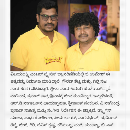
ವಿಜಯಲಕ್ಷ್ಮಿ ಎಂಟರ್ ಪ್ರೈಸಸ್ ಬ್ಯಾನರಿನಡಿಯಲ್ಲಿ ಜಿ ಉಮೇಶ್ ಈ
ಚಿತ್ರವನ್ನು ನಿರ್ಮಾಣ ಮಾಡಿದ್ದಾರೆ. ಗೌರವ್ ಶೆಟ್ಟಿ ಮತ್ತು, ಗಿಲ್ಲಿ ನಟ
ನಾಯಕರಾಗಿ ನಟಿಸಿದ್ದಾರೆ. ಶ್ವೇತಾ ನಾಯಕಿಯಾಗಿ ಜೊತೆಯಾಗಿದ್ದಾರೆ.
ನಾಗೇಂದ್ರ ಪ್ರಸಾದ್ ಪಾತ್ರವೊಂದಕ್ಕೆ ಜೀವ ತುಂಬಿದ್ದಾರೆ. ಇನ್ನುಳಿದಂತೆ,
ಆರ್.ಡಿ ನಾಗಾರ್ಜುನ ಛಾಯಾಗ್ರಹಣ, ಶ್ರೀಕಾಂತ್ ಸಂಕಲನ, ವಿ ನಾಗೇಂದ್ರ
ಪ್ರಸಾದ್ ಸಾಹಿತ್ಯ ಮತ್ತು ಸಂಗೀತ ನಿರ್ದೇಶನ ಈ ಚಿತ್ರಕ್ಕಿದೆ. ಡ್ರ್ಯಾಗನ್
ಮಂಜು, ಸಾಧು ಕೋಕಿಲ.ಆ, ಸೀನು ಭಾಯ್, ನಾಗವರ್ಧನ್, ಪ್ರಮೋದ್
ಶೆಟ್ಟಿ, ಜೀಜಿ, ಗಿರಿ, ಟಿನಿಸ್ ಕೃಷ್ಣ, ಕರಿಸುಬ್ಬು, ವಂಶಿ, ಮಂಜಣ್ಣ, ಬಿ.ಎನ್