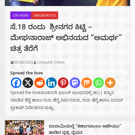
CINI NEWS
SANDALWOOD
ಸೆ.18 ರಂದು ಶ್ರೀನಗರ ಕಿಟ್ಟಿ –
ಮೇಘನಾರಾಜ್ ಅಭಿನಯದ “ಅಮರ್ಥ”
ಚಿತ್ರ ತೆರೆಗೆ
05/08/2026
Cinisuddi Online
Spread the love
Spread the loveಪಂಚರಂಗಿ ಫಿಲಂಸ್ ಲಾಂಛನದಲ್ಲಿ ಡಾ|| ಕನ್ಯಾನ
ಸದಾಶಿವ ಶೆಟ್ಟಿ ಹಾಗೂ ಗುರು ಹೆಗ್ಡೆ ನಿರ್ಮಸಿರುವ, ಗುರು ಹೆಗ್ಡೆ ಹಾಗೂ ವಿನಯ್
ಪ್ರೀತಮ್ ನಿರ್ದೇಶನದ ಮತ್ತು
ಬಾದಾಮಿಯಲ್ಲಿ “ಕರ್ಣಾಟಬಲಂ ಅಜೇಯಂ”
ಹಾಡಿದ ದೃಶ್ಯ ವೈಭವ