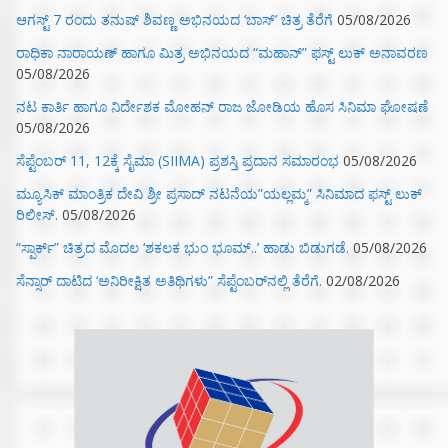
ಆಗಸ್ಟ್ 7 ರಂದು ತನುಷ್ ಶಿವಣ್ಣ ಅಭಿನಯದ ‘ಬಾಸ್’ ಚಿತ್ರ ತೆರೆಗೆ
05/08/2026
ರಾಧಿಕಾ ನಾರಾಯಣ್ ಹಾಗೂ ಮಿತ್ರ ಅಭಿನಯದ “ಮಹಾನ್” ಫಸ್ಟ್ ಲುಕ್ ಅನಾವರಣ
05/08/2026
ನಟ ಕಾರ್ತಿ ಹಾಗೂ ನಿರ್ದೇಶಕ ಮೋಹನ್ ರಾಜ ಜೋಡಿಯ ಹೊಸ ಸಿನಿಮಾ ಘೋಷಣೆ
05/08/2026
ಸೆಪ್ಟೆಂಬರ್ 11, 12ಕ್ಕೆ ಸೈಮಾ (SIIMA) ಪ್ರಶಸ್ತಿ ಪ್ರದಾನ ಸಮಾರಂಭ
05/08/2026
ಮ್ಯೂಸಿಕ್‌ ಮಾಂತ್ರಿಕ ದೇವಿ ಶ್ರೀ ಪ್ರಸಾದ್ ನಟನೆಯ”ಯಲ್ಲಮ್ಮ” ಸಿನಿಮಾದ ಫಸ್ಟ್‌ ಲುಕ್‌
ರಿಲೀಸ್.
05/08/2026
“ಸ್ಪಾರ್ಕ್” ಚಿತ್ರದ ಮೊದಲ‌ ‘ಶಕಲಕ ಭುಂ‌ ಭೂಮ್..’ ಹಾಡು ಬಿಡುಗಡೆ.
05/08/2026
ಸೆನ್ಸಾರ್ ದಾಟಿದ ‘ಅನಿರೀಕ್ಷಿತ ಅತಿಥಿಗಳು” ಸೆಪ್ಟೆಂಬರ್‌ನಲ್ಲಿ ತೆರೆಗೆ.
02/08/2026