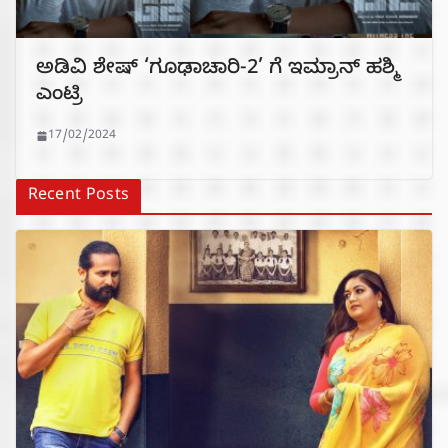
ಅಡಿವಿ ಶೇಷ್ ‘ಗೂಢಾಚಾರಿ-2’ ಗೆ ಇಮ್ರಾನ್ ಹಶ್ಮಿ
ಎಂಟ್ರಿ
17/02/2024
Recent Posts