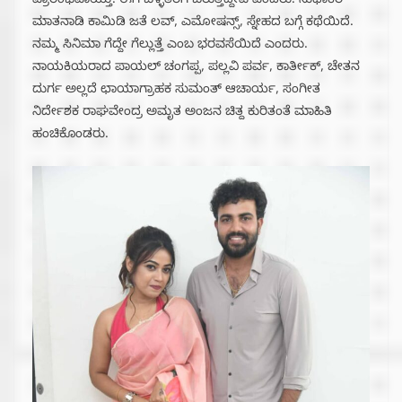
ಪ್ರಾರಂಭವಾಯ್ತು. ಈಗ ಬೆಳ್ಳಿತೆರೆಗೆ ಬರುತ್ತಿದ್ದೇವೆ ಎಂದರು. ಸುಧಾಕರ್
ಮಾತನಾಡಿ ಕಾಮಿಡಿ ಜತೆ ಲವ್, ಎಮೋಷನ್ಸ್, ಸ್ನೇಹದ ಬಗ್ಗೆ ಕಥೆಯಿದೆ.
ನಮ್ಮ ಸಿನಿಮಾ ಗೆದ್ದೇ ಗೆಲ್ಲುತ್ತೆ ಎಂಬ ಭರವಸೆಯಿದೆ ಎಂದರು.
ನಾಯಕಿಯರಾದ ಪಾಯಲ್ ಚಂಗಪ್ಪ, ಪಲ್ಲವಿ ಪರ್ವ, ಕಾರ್ತೀಕ್, ಚೇತನ
ದುರ್ಗ ಅಲ್ಲದೆ ಛಾಯಾಗ್ರಾಹಕ ಸುಮಂತ್ ಆಚಾರ್ಯ, ಸಂಗೀತ
ನಿರ್ದೇಶಕ ರಾಘವೇಂದ್ರ ಅಮೃತ ಅಂಜನ ಚಿತ್ದ ಕುರಿತಂತೆ ಮಾಹಿತಿ
ಹಂಚಿಕೊಂಡರು.