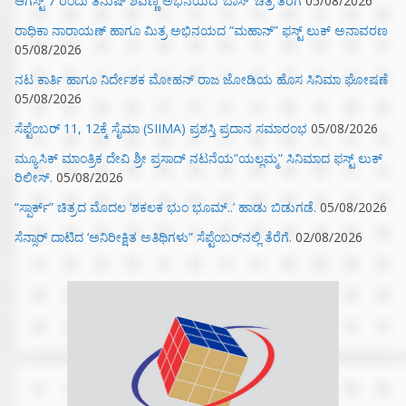
ಆಗಸ್ಟ್ 7 ರಂದು ತನುಷ್ ಶಿವಣ್ಣ ಅಭಿನಯದ ‘ಬಾಸ್’ ಚಿತ್ರ ತೆರೆಗೆ
05/08/2026
ರಾಧಿಕಾ ನಾರಾಯಣ್ ಹಾಗೂ ಮಿತ್ರ ಅಭಿನಯದ “ಮಹಾನ್” ಫಸ್ಟ್ ಲುಕ್ ಅನಾವರಣ
05/08/2026
ನಟ ಕಾರ್ತಿ ಹಾಗೂ ನಿರ್ದೇಶಕ ಮೋಹನ್ ರಾಜ ಜೋಡಿಯ ಹೊಸ ಸಿನಿಮಾ ಘೋಷಣೆ
05/08/2026
ಸೆಪ್ಟೆಂಬರ್ 11, 12ಕ್ಕೆ ಸೈಮಾ (SIIMA) ಪ್ರಶಸ್ತಿ ಪ್ರದಾನ ಸಮಾರಂಭ
05/08/2026
ಮ್ಯೂಸಿಕ್‌ ಮಾಂತ್ರಿಕ ದೇವಿ ಶ್ರೀ ಪ್ರಸಾದ್ ನಟನೆಯ”ಯಲ್ಲಮ್ಮ” ಸಿನಿಮಾದ ಫಸ್ಟ್‌ ಲುಕ್‌
ರಿಲೀಸ್.
05/08/2026
“ಸ್ಪಾರ್ಕ್” ಚಿತ್ರದ ಮೊದಲ‌ ‘ಶಕಲಕ ಭುಂ‌ ಭೂಮ್..’ ಹಾಡು ಬಿಡುಗಡೆ.
05/08/2026
ಸೆನ್ಸಾರ್ ದಾಟಿದ ‘ಅನಿರೀಕ್ಷಿತ ಅತಿಥಿಗಳು” ಸೆಪ್ಟೆಂಬರ್‌ನಲ್ಲಿ ತೆರೆಗೆ.
02/08/2026