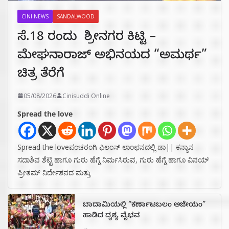
CINI NEWS
SANDALWOOD
ಸೆ.18 ರಂದು ಶ್ರೀನಗರ ಕಿಟ್ಟಿ –
ಮೇಘನಾರಾಜ್ ಅಭಿನಯದ “ಅಮರ್ಥ”
ಚಿತ್ರ ತೆರೆಗೆ
05/08/2026
Cinisuddi Online
Spread the love
Spread the loveಪಂಚರಂಗಿ ಫಿಲಂಸ್ ಲಾಂಛನದಲ್ಲಿ ಡಾ|| ಕನ್ಯಾನ
ಸದಾಶಿವ ಶೆಟ್ಟಿ ಹಾಗೂ ಗುರು ಹೆಗ್ಡೆ ನಿರ್ಮಸಿರುವ, ಗುರು ಹೆಗ್ಡೆ ಹಾಗೂ ವಿನಯ್
ಪ್ರೀತಮ್ ನಿರ್ದೇಶನದ ಮತ್ತು
ಬಾದಾಮಿಯಲ್ಲಿ “ಕರ್ಣಾಟಬಲಂ ಅಜೇಯಂ”
ಹಾಡಿದ ದೃಶ್ಯ ವೈಭವ