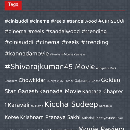
Tags
#cinisuddi
#cinisuddi #cinema #reels #sandalwood
#cinema #reels #sandalwood #trending
#cinisuddi #cinema #reels #trending
#kannadamovie
#MovieReview
#Movie
#Shivarajkumar
45 Movie
Adhipatra
Back
Golden
Chowkidar
Gajarama
Benchers
Duniya Vijay
Father
Ghost
Star Ganesh
Kannada Movie
Kantara Chapter
Kiccha Sudeep
Karavali
1
KD Movie
Koragajja
Kotee
Krishnam Pranaya Sakhi
Kuladalli Keelyavudo
Land
Movie Review