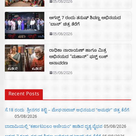
05/08/2026
ಆಗಸ್ಟ್ 7 ರಂದು ತನುಷ್ ಶಿವಣ್ಣ ಅಭಿನಯದ
‘ಬಾಸ್’ ಚಿತ್ರ ತೆರೆಗೆ
05/08/2026
ರಾಧಿಕಾ ನಾರಾಯಣ್ ಹಾಗೂ ಮಿತ್ರ
ಅಭಿನಯದ “ಮಹಾನ್” ಫಸ್ಟ್ ಲುಕ್
ಅನಾವರಣ
05/08/2026
Recent Posts
ಸೆ.18 ರಂದು ಶ್ರೀನಗರ ಕಿಟ್ಟಿ – ಮೇಘನಾರಾಜ್ ಅಭಿನಯದ “ಅಮರ್ಥ” ಚಿತ್ರ ತೆರೆಗೆ
05/08/2026
ಬಾದಾಮಿಯಲ್ಲಿ “ಕರ್ಣಾಟಬಲಂ ಅಜೇಯಂ” ಹಾಡಿದ ದೃಶ್ಯ ವೈಭವ
05/08/2026