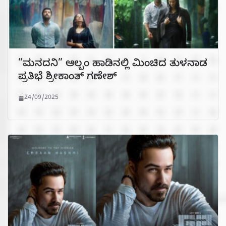
”ಮನದನಿ” ಆಲ್ಬಂ ಹಾಡಿನಲ್ಲಿ ಮಿಂಚಿದ ತುಳನಾಡ
ಪ್ರತಿಭೆ ಶ್ರೀಕಾಂತ್ ಗಣೇಶ್
24/09/2025