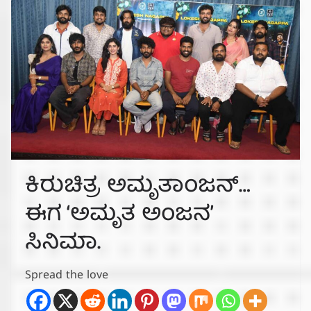
ಕಿರುಚಿತ್ರ ಅಮೃತಾಂಜನ್…
ಈಗ ‘ಅಮೃತ ಅಂಜನ’
ಸಿನಿಮಾ.
Spread the love