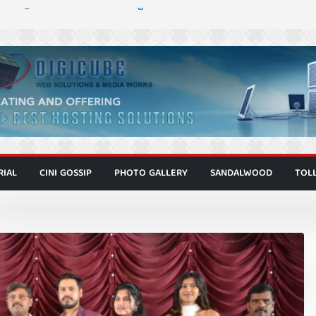
 ಮಿತ್ರ ಅಭಿನಯದ “ಮಹಾನ್” ಫಸ್ಟ್ ಲುಕ್
್ದೇಶಕ ಮೋಹನ್ ರಾಜ ಜೋಡಿಯ ಹೊಸ ಸಿನಿಮಾ
ಿಟ್ಟಿ – ಮೇಘನಾರಾಜ್ ಅಭಿನಯದ “ಅಮರ್ಥ” ಚಿತ್ರ
ಟಬಲಂ ಅಜೇಯಂ” ಹಾಡಿದ ದೃಶ್ಯ ವೈಭವ
ವಣ್ಣ ಅಭಿನಯದ ‘ಬಾಸ್’ ಚಿತ್ರ ತೆರೆಗೆ
RIAL
CINI GOSSIP
PHOTO GALLERY
SANDALWOOD
TOL