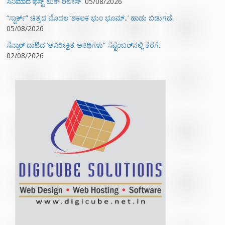
ಸಿನಿಮಾದ ಫಸ್ಟ್‌ ಲುಕ್‌ ರಿಲೀಸ್.
05/08/2026
“ಸ್ಪಾರ್ಕ್” ಚಿತ್ರದ ಮೊದಲ‌ ‘ಶಕಲಕ ಭುಂ‌ ಭೂಮ್..’ ಹಾಡು ಬಿಡುಗಡೆ.
05/08/2026
ಸೆನ್ಸಾರ್ ದಾಟಿದ ‘ಅನಿರೀಕ್ಷಿತ ಅತಿಥಿಗಳು” ಸೆಪ್ಟೆಂಬರ್‌ನಲ್ಲಿ ತೆರೆಗೆ.
02/08/2026