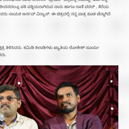
ಆರಂಭಿಸಿದ ನಾನು ಆನಂತರ “ಪ್ರೇಮಂ” ಚಿತ್ರದಲ್ಲಿ ನಟಿಸಿದ್ದೆ. ಇದು ನನ್ನ
ಿಜಜೀವನದಲ್ಲೂ‌ ಪತಿ ಪತ್ನಿಯರಾಗಿರುವ ನಾನು ಹಾಗೂ ರಾಣಿ ವರದ್ , ತೆರೆಯ
 ನಾಯಕ ಅರ್ನವ್ ವಿನ್ಯಾಸ್. ಈ ಚಿತ್ರದಲ್ಲಿ ನನ್ನ ಪಾತ್ರ ಕೂಡ ಚೆನ್ನಾಗಿದೆ
ನಕ್ಷತ್ರ ತಿಳಿಸಿದರು. ಕಮಿಡಿ ಕಿಲಾಡಿಗಳು ಖ್ಯಾತಿಯ ಲೋಕೇಶ್ ಸೂರ್ಯ
ದರು.