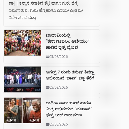
ಡಾ|| ಕನ್ಯಾನ ಸದಾಶಿವ ಶೆಟ್ಟಿ ಹಾಗೂ ಗುರು ಹೆಗ್ಡೆ
ನಿರ್ಮಸಿರುವ, ಗುರು ಹೆಗ್ಡೆ ಹಾಗೂ ವಿನಯ್ ಪ್ರೀತಮ್
ನಿರ್ದೇಶನದ ಮತ್ತು
ಬಾದಾಮಿಯಲ್ಲಿ
“ಕರ್ಣಾಟಬಲಂ ಅಜೇಯಂ”
ಹಾಡಿದ ದೃಶ್ಯ ವೈಭವ
05/08/2026
ಆಗಸ್ಟ್ 7 ರಂದು ತನುಷ್ ಶಿವಣ್ಣ
ಅಭಿನಯದ ‘ಬಾಸ್’ ಚಿತ್ರ ತೆರೆಗೆ
05/08/2026
ರಾಧಿಕಾ ನಾರಾಯಣ್ ಹಾಗೂ
ಮಿತ್ರ ಅಭಿನಯದ “ಮಹಾನ್”
ಫಸ್ಟ್ ಲುಕ್ ಅನಾವರಣ
05/08/2026