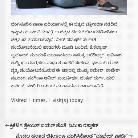
ಬೆಂಗಳೂರಿನ ನಾನಾ ಏರಿಯಾಗಳಲ್ಲಿ ಈ ಚಿತ್ರದ ಚಿತ್ರೀಕರಣ ನಡೆದಿದೆ.
ಇನ್ನೇನು ಕೆಲವೇ ದಿನಗಳಲ್ಲಿ ಈ ಚಿತ್ರದ ಟೀಸರ್ ಬಿಡುಗಡೆಗೊಳಿಸಲು
ಚಿತ್ರತಂಡ ತಯಾರಾಗುತ್ತಿದೆ. ವೀರ್ ಸಮರ್ಥ್ ಸಂಗೀತ
ಸಂಯೋಜನೆಯಲ್ಲಿ ಹಾಡುಗಳು ಮೂಡಿ ಬಂದಿವೆ. ಕೆ.ಕಲ್ಯಾಣ್,
ಪ್ರಮೋದ್ ಮರವಂತೆ ಮುಂತಾದವರು ಸಾಹಿತ್ಯ ಬರೆದಿದ್ದಾರೆ. ಅವಿನಾಶ
ಶಾಸ್ತ್ರಿ ಛಾಯಾಗ್ರಹಣ, ಮಧು ತುಂಬಕೆರೆ ಸಂಕಲನ, ಭಜರಂಗಿ ಲೋಕಿ
ನೃತ್ಯ ಸಂಯೋಜನೆಯಿರುವ ಈ ಚಿತ್ರದಲ್ಲಿ ಮಂಡ್ಯ ರಮೇಶ್, ರಾಜೇಶ್
ನಟರಂಗ, ಸಂಗೀತಾ ಅನಿಲ್, ಜಯತೀರ್ಥ, ಚೇತನ್ ದುರ್ಗ, ಹುಲಿ
ಕಾರ್ತಿಕ್, ಬೇಬಿ ರಿತು ಸಿಂಗ್ ಮುಂತಾದವರ ತಾರಾಗಣವಿದೆ.
Visited 1 times, 1 visit(s) today
ಕ್ರಿಕೆಟಿಗ ಶ್ರೇಯಸ್ ಐಯರ್ ಜೊತೆ ನಿಮಿಕಾ ರತ್ನಾಕರ್
ಮೊದಲ ಹಂತದ ಚಿತ್ರೀಕರಣ ಮುಗಿಸಿಕೊಂಡ “ಮ್ಯಾರೇಜ್ ಪಾರ್ಟಿ”