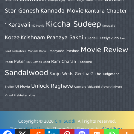
Gajarama
Benchers
Duniya Vijay
Father
Ghost
Star Ganesh
Kannada Movie
Kantara Chapter
Kiccha Sudeep
Karavali
1
KD Movie
Koragajja
Kotee
Krishnam Pranaya Sakhi
Kuladalli Keelyavudo
Land
Movie Review
Maryade Prashne
Lord
Malashree
Manada Kadalu
Peter
Ram Charan
Peddi
Raju James Bond
R Chandru
Sandalwood
Sanju Weds Geetha-2
The Judgment
Unlock Raghava
UI Movie
Trailer
Upendra
Vidyarthi Vidyarthiniyare
Vinod Prabhakar
Yuva
Copyright © 2026
Cini Suddi
. All rights reserved.
Theme:
ColorMag
by ThemeGrill. Powered by
WordPress
.