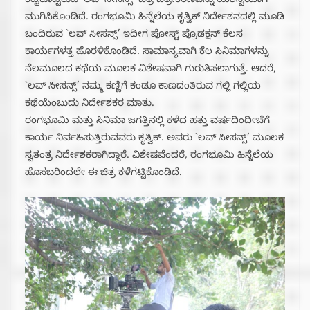
ಕಟ್ಟಿಕೊಟ್ಟಿರುವ `ಲವ್ ಸೀಸನ್ಸ್’ ಚಿತ್ರ ಚಿತ್ರೀಕರಣವನ್ನು ಯಶಸ್ವಿಯಾಗಿ
ಮುಗಿಸಿಕೊಂಡಿದೆ. ರಂಗಭೂಮಿ ಹಿನ್ನೆಲೆಯ ಕೃತ್ವಿಕ್ ನಿರ್ದೇಶನದಲ್ಲಿ ಮೂಡಿ
ಬಂದಿರುವ `ಲವ್ ಸೀಸನ್ಸ್’ ಇದೀಗ ಪೋಸ್ಟ್ ಪ್ರೊಡಕ್ಷನ್ ಕೆಲಸ
ಕಾರ್ಯಗಳತ್ತ ಹೊರಳಿಕೊಂಡಿದೆ. ಸಾಮಾನ್ಯವಾಗಿ ಕೆಲ ಸಿನಿಮಾಗಳನ್ನು
ನೆಲಮೂಲದ ಕಥೆಯ ಮೂಲಕ ವಿಶೇಷವಾಗಿ ಗುರುತಿಸಲಾಗುತ್ತೆ. ಆದರೆ,
`ಲವ್ ಸೀಸನ್ಸ್’ ನಮ್ಮ ಕಣ್ಣಿಗೆ ಕಂಡೂ ಕಾಣದಂತಿರುವ ಗಲ್ಲಿ ಗಲ್ಲಿಯ
ಕಥೆಯೆಂಬುದು ನಿರ್ದೇಶಕರ ಮಾತು.
ರಂಗಭೂಮಿ ಮತ್ತು ಸಿನಿಮಾ ಜಗತ್ತಿನಲ್ಲಿ ಕಳೆದ ಹತ್ತು ವರ್ಷದಿಂದೀಚೆಗೆ
ಕಾರ್ಯ ನಿರ್ವಹಿಸುತ್ತಿರುವವರು ಕೃತ್ವಿಕ್. ಅವರು `ಲವ್ ಸೀಸನ್ಸ್’ ಮೂಲಕ
ಸ್ವತಂತ್ರ ನಿರ್ದೇಶಕರಾಗಿದ್ದಾರೆ. ವಿಶೇಷವೆಂದರೆ, ರಂಗಭೂಮಿ ಹಿನ್ನೆಲೆಯ
ಹೊಸಬರಿಂದಲೇ ಈ ಚಿತ್ರ ಕಳೆಗಟ್ಟಿಕೊಂಡಿದೆ.