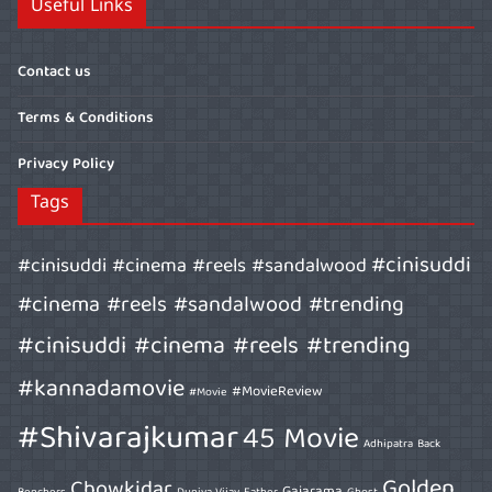
Useful Links
Contact us
Terms & Conditions
Privacy Policy
Tags
#cinisuddi
#cinisuddi #cinema #reels #sandalwood
#cinema #reels #sandalwood #trending
#cinisuddi #cinema #reels #trending
#kannadamovie
#MovieReview
#Movie
#Shivarajkumar
45 Movie
Adhipatra
Back
Golden
Chowkidar