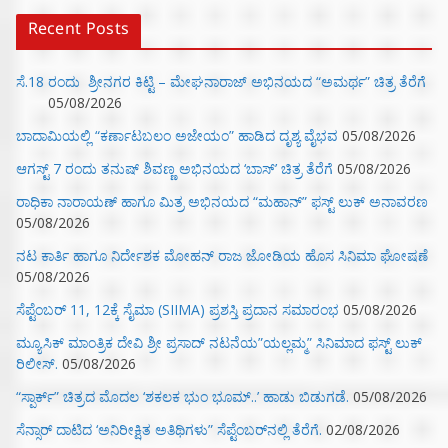
Recent Posts
ಸೆ.18 ರಂದು ಶ್ರೀನಗರ ಕಿಟ್ಟಿ – ಮೇಘನಾರಾಜ್ ಅಭಿನಯದ “ಅಮರ್ಥ” ಚಿತ್ರ ತೆರೆಗೆ
05/08/2026
ಬಾದಾಮಿಯಲ್ಲಿ “ಕರ್ಣಾಟಬಲಂ ಅಜೇಯಂ” ಹಾಡಿದ ದೃಶ್ಯ ವೈಭವ
05/08/2026
ಆಗಸ್ಟ್ 7 ರಂದು ತನುಷ್ ಶಿವಣ್ಣ ಅಭಿನಯದ ‘ಬಾಸ್’ ಚಿತ್ರ ತೆರೆಗೆ
05/08/2026
ರಾಧಿಕಾ ನಾರಾಯಣ್ ಹಾಗೂ ಮಿತ್ರ ಅಭಿನಯದ “ಮಹಾನ್” ಫಸ್ಟ್ ಲುಕ್ ಅನಾವರಣ
05/08/2026
ನಟ ಕಾರ್ತಿ ಹಾಗೂ ನಿರ್ದೇಶಕ ಮೋಹನ್ ರಾಜ ಜೋಡಿಯ ಹೊಸ ಸಿನಿಮಾ ಘೋಷಣೆ
05/08/2026
ಸೆಪ್ಟೆಂಬರ್ 11, 12ಕ್ಕೆ ಸೈಮಾ (SIIMA) ಪ್ರಶಸ್ತಿ ಪ್ರದಾನ ಸಮಾರಂಭ
05/08/2026
ಮ್ಯೂಸಿಕ್‌ ಮಾಂತ್ರಿಕ ದೇವಿ ಶ್ರೀ ಪ್ರಸಾದ್ ನಟನೆಯ”ಯಲ್ಲಮ್ಮ” ಸಿನಿಮಾದ ಫಸ್ಟ್‌ ಲುಕ್‌
ರಿಲೀಸ್.
05/08/2026
“ಸ್ಪಾರ್ಕ್” ಚಿತ್ರದ ಮೊದಲ‌ ‘ಶಕಲಕ ಭುಂ‌ ಭೂಮ್..’ ಹಾಡು ಬಿಡುಗಡೆ.
05/08/2026
ಸೆನ್ಸಾರ್ ದಾಟಿದ ‘ಅನಿರೀಕ್ಷಿತ ಅತಿಥಿಗಳು” ಸೆಪ್ಟೆಂಬರ್‌ನಲ್ಲಿ ತೆರೆಗೆ.
02/08/2026