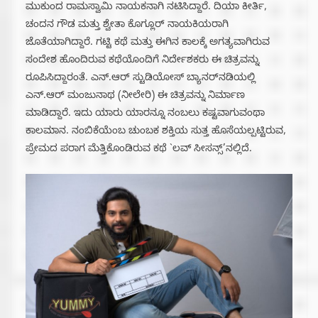
ಮುಕುಂದ ರಾಮಸ್ವಾಮಿ ನಾಯಕನಾಗಿ ನಟಿಸಿದ್ದಾರೆ. ದಿಯಾ ಕೀರ್ತಿ,
ಚಂದನ ಗೌಡ ಮತ್ತು ಶ್ವೇತಾ ಕೊಗ್ಲೂರ್ ನಾಯಕಿಯರಾಗಿ
ಜೊತೆಯಾಗಿದ್ದಾರೆ. ಗಟ್ಟಿ ಕಥೆ ಮತ್ತು ಈಗಿನ ಕಾಲಕ್ಕೆ ಅಗತ್ಯವಾಗಿರುವ
ಸಂದೇಶ ಹೊಂದಿರುವ ಕಥೆಯೊಂದಿಗೆ ನಿರ್ದೇಶಕರು ಈ ಚಿತ್ರವನ್ನು
ರೂಪಿಸಿದ್ದಾರಂತೆ. ಎನ್.ಆರ್ ಸ್ಟುಡಿಯೋಸ್ ಬ್ಯಾನರ್‌ನಡಿಯಲ್ಲಿ
ಎನ್.ಆರ್ ಮಂಜುನಾಥ (ನೀಲೇರಿ) ಈ ಚಿತ್ರವನ್ನು ನಿರ್ಮಾಣ
ಮಾಡಿದ್ದಾರೆ. ಇದು ಯಾರು ಯಾರನ್ನೂ ನಂಬಲು ಕಷ್ಟವಾಗುವಂಥಾ
ಕಾಲಮಾನ. ನಂಬಿಕೆಯೆಂಬ ಚುಂಬಕ ಶಕ್ತಿಯ ಸುತ್ತ ಹೊಸೆಯಲ್ಪಟ್ಟಿರುವ,
ಪ್ರೇಮದ ಪರಾಗ ಮೆತ್ತಿಕೊಂಡಿರುವ ಕಥೆ `ಲವ್ ಸೀಸನ್ಸ್’ನಲ್ಲಿದೆ.