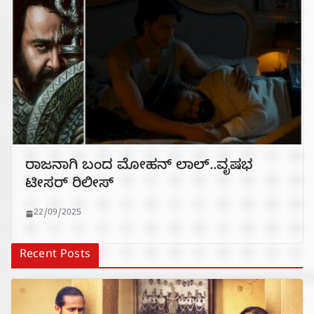
ರಾಜನಾಗಿ ಬಂದ‌‌ ಮೋಹನ್ ಲಾಲ್..ವೃಷಭ
ಟೀಸರ್ ರಿಲೀಸ್
22/09/2025
Recent Posts