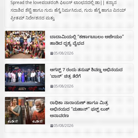
Spread the loveಪಂಚರಂಗಿ ಫಿಲಂಸ್ ಲಾಂಛನದಲ್ಲಿ ಡಾ|| ಕನ್ಯಾನ
ಸದಾಶಿವ ಶೆಟ್ಟಿ ಹಾಗೂ ಗುರು ಹೆಗ್ಡೆ ನಿರ್ಮಸಿರುವ, ಗುರು ಹೆಗ್ಡೆ ಹಾಗೂ ವಿನಯ್
ಪ್ರೀತಮ್ ನಿರ್ದೇಶನದ ಮತ್ತು
ಬಾದಾಮಿಯಲ್ಲಿ “ಕರ್ಣಾಟಬಲಂ ಅಜೇಯಂ”
ಹಾಡಿದ ದೃಶ್ಯ ವೈಭವ
05/08/2026
ಆಗಸ್ಟ್ 7 ರಂದು ತನುಷ್ ಶಿವಣ್ಣ ಅಭಿನಯದ
‘ಬಾಸ್’ ಚಿತ್ರ ತೆರೆಗೆ
05/08/2026
ರಾಧಿಕಾ ನಾರಾಯಣ್ ಹಾಗೂ ಮಿತ್ರ
ಅಭಿನಯದ “ಮಹಾನ್” ಫಸ್ಟ್ ಲುಕ್
ಅನಾವರಣ
05/08/2026