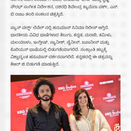
ಸಂಗೀತ ನಿರ್ದೇಶಕರಾದ ಗೌರಹರಿ, ಅನುದೀಪ್ ದೇವ್ ಮತ್ತು ಕೃಷ್ಣ
ಸೌರಭ್ ಸಂಗೀತ ನಿರ್ದೇಶನ, ದಶರಧಿ ಶಿವೇಂದ್ರ ಕ್ಯಾಮೆರಾ ವರ್ಕ್, ಎಸ್.
ಬಿ ರಾಜು ತಲರಿ ಸಂಕಲನ ಚಿತ್ರಕ್ಕಿದೆ.
ಪ್ಯಾನ್ ವರ್ಲ್ಡ್ ಲೆವೆಲ್ ನಲ್ಲಿ ಹನುಮಾನ್ ಸಿನಿಮಾ ರಿಲೀಸ್ ಆಗ್ತಿದೆ.
ಭಾರತೀಯ ವಿವಿಧ ಭಾಷೆಗಳಾದ ತೆಲುಗು, ಕನ್ನಡ, ಮರಾಠಿ, ತಮಿಳು,
ಮಲಯಾಳಂ, ಇಂಗ್ಲೀಷ್, ಸ್ಯಾನೀಶ್, ಚೈನೀಸ್, ಜಪಾನೀಸ್ ಮತ್ತು
ಕೊರಿಯನ್ ಭಾಷೆಯಲ್ಲಿ ಬಿಡುಗಡೆಯಾಗಲಿದೆ. ಸಂಕ್ರಾಂತಿ ಹಬ್ಬಕ್ಕೆ
ವಿಶ್ವಾದ್ಯಂತ ಹನುಮಾನ್ ದರ್ಶನವಾಗಲಿದೆ. ಕನ್ನಡದಲ್ಲಿ ಈ ಚಿತ್ರವನ್ನು
ಕೆಆರ್ ಜಿ ಬಿಡುಗಡೆ ಮಾಡುತ್ತಿದೆ.