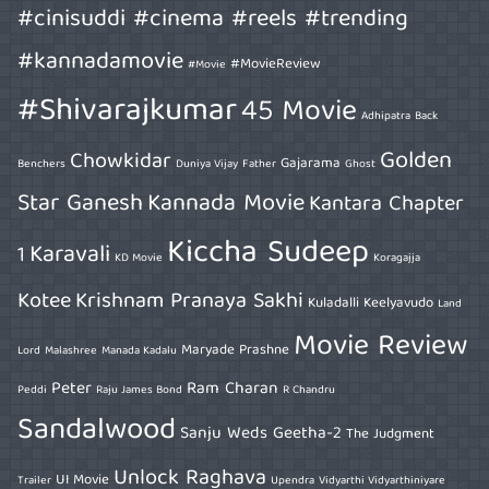
#cinisuddi #cinema #reels #trending
#kannadamovie
#MovieReview
#Movie
#Shivarajkumar
45 Movie
Adhipatra
Back
Golden
Chowkidar
Gajarama
Benchers
Duniya Vijay
Father
Ghost
Star Ganesh
Kannada Movie
Kantara Chapter
Kiccha Sudeep
Karavali
1
KD Movie
Koragajja
Kotee
Krishnam Pranaya Sakhi
Kuladalli Keelyavudo
Land
Movie Review
Maryade Prashne
Lord
Malashree
Manada Kadalu
Peter
Ram Charan
Peddi
Raju James Bond
R Chandru
Sandalwood
Sanju Weds Geetha-2
The Judgment
Unlock Raghava
UI Movie
Trailer
Upendra
Vidyarthi Vidyarthiniyare