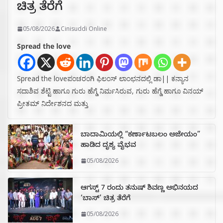
ಚಿತ್ರ ತೆರೆಗೆ
05/08/2026
Cinisuddi Online
Spread the love
Spread the loveಪಂಚರಂಗಿ ಫಿಲಂಸ್ ಲಾಂಛನದಲ್ಲಿ ಡಾ|| ಕನ್ಯಾನ
ಸದಾಶಿವ ಶೆಟ್ಟಿ ಹಾಗೂ ಗುರು ಹೆಗ್ಡೆ ನಿರ್ಮಸಿರುವ, ಗುರು ಹೆಗ್ಡೆ ಹಾಗೂ ವಿನಯ್
ಪ್ರೀತಮ್ ನಿರ್ದೇಶನದ ಮತ್ತು
ಬಾದಾಮಿಯಲ್ಲಿ “ಕರ್ಣಾಟಬಲಂ ಅಜೇಯಂ”
ಹಾಡಿದ ದೃಶ್ಯ ವೈಭವ
05/08/2026
ಆಗಸ್ಟ್ 7 ರಂದು ತನುಷ್ ಶಿವಣ್ಣ ಅಭಿನಯದ
‘ಬಾಸ್’ ಚಿತ್ರ ತೆರೆಗೆ
05/08/2026