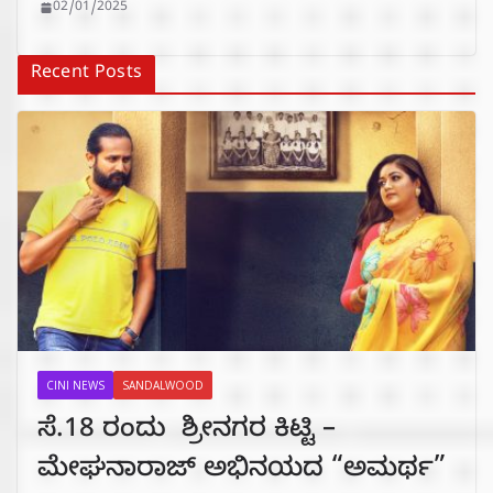
02/01/2025
Recent Posts
CINI NEWS
SANDALWOOD
ಸೆ.18 ರಂದು ಶ್ರೀನಗರ ಕಿಟ್ಟಿ –
ಮೇಘನಾರಾಜ್ ಅಭಿನಯದ “ಅಮರ್ಥ”