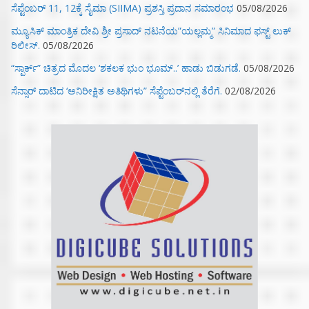
ಸೆಪ್ಟೆಂಬರ್ 11, 12ಕ್ಕೆ ಸೈಮಾ (SIIMA) ಪ್ರಶಸ್ತಿ ಪ್ರದಾನ ಸಮಾರಂಭ
05/08/2026
ಮ್ಯೂಸಿಕ್‌ ಮಾಂತ್ರಿಕ ದೇವಿ ಶ್ರೀ ಪ್ರಸಾದ್ ನಟನೆಯ”ಯಲ್ಲಮ್ಮ” ಸಿನಿಮಾದ ಫಸ್ಟ್‌ ಲುಕ್‌
ರಿಲೀಸ್.
05/08/2026
“ಸ್ಪಾರ್ಕ್” ಚಿತ್ರದ ಮೊದಲ‌ ‘ಶಕಲಕ ಭುಂ‌ ಭೂಮ್..’ ಹಾಡು ಬಿಡುಗಡೆ.
05/08/2026
ಸೆನ್ಸಾರ್ ದಾಟಿದ ‘ಅನಿರೀಕ್ಷಿತ ಅತಿಥಿಗಳು” ಸೆಪ್ಟೆಂಬರ್‌ನಲ್ಲಿ ತೆರೆಗೆ.
02/08/2026