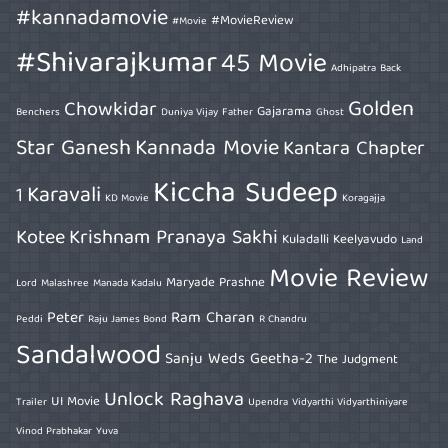
#kannadamovie
#MovieReview
#Movie
#Shivarajkumar
45 Movie
Adhipatra
Back
Golden
Chowkidar
Gajarama
Benchers
Duniya Vijay
Father
Ghost
Star Ganesh
Kannada Movie
Kantara Chapter
Kiccha Sudeep
Karavali
1
KD Movie
Koragajja
Kotee
Krishnam Pranaya Sakhi
Kuladalli Keelyavudo
Land
Movie Review
Maryade Prashne
Lord
Malashree
Manada Kadalu
Peter
Ram Charan
Peddi
Raju James Bond
R Chandru
Sandalwood
Sanju Weds Geetha-2
The Judgment
Unlock Raghava
UI Movie
Trailer
Upendra
Vidyarthi Vidyarthiniyare
Vinod Prabhakar
Yuva