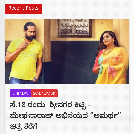
Recent Posts
CINI NEWS
SANDALWOOD
ಸೆ.18 ರಂದು ಶ್ರೀನಗರ ಕಿಟ್ಟಿ –
ಮೇಘನಾರಾಜ್ ಅಭಿನಯದ “ಅಮರ್ಥ”
ಚಿತ್ರ ತೆರೆಗೆ