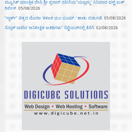
ಮ್ಯೂಸಿಕ್‌ ಮಾಂತ್ರಿಕ ದೇವಿ ಶ್ರೀ ಪ್ರಸಾದ್ ನಟನೆಯ”ಯಲ್ಲಮ್ಮ” ಸಿನಿಮಾದ ಫಸ್ಟ್‌ ಲುಕ್‌
ರಿಲೀಸ್.
05/08/2026
“ಸ್ಪಾರ್ಕ್” ಚಿತ್ರದ ಮೊದಲ‌ ‘ಶಕಲಕ ಭುಂ‌ ಭೂಮ್..’ ಹಾಡು ಬಿಡುಗಡೆ.
05/08/2026
ಸೆನ್ಸಾರ್ ದಾಟಿದ ‘ಅನಿರೀಕ್ಷಿತ ಅತಿಥಿಗಳು” ಸೆಪ್ಟೆಂಬರ್‌ನಲ್ಲಿ ತೆರೆಗೆ.
02/08/2026