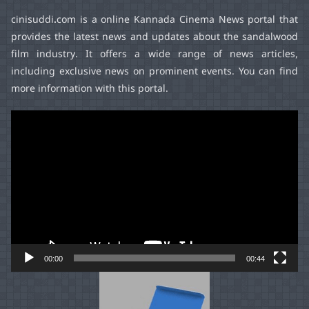
cinisuddi.com
is a online Kannada Cinema News portal that
provides the latest news and updates about the sandalwood
film industry. It offers a wide range of news articles,
including exclusive news on prominent events. You can find
more information with this portal.
Video
Player
00:00
00:44