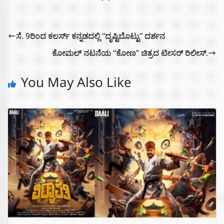
ಸೆ. 9ರಿಂದ ಕಲರ್ಸ್ ಕನ್ನಡದಲ್ಲಿ “ದೃಷ್ಟಿಬೊಟ್ಟು” ದರ್ಶನ
ಕೋಮಲ್ ನಟನೆಯ “ಕೋಣ” ಚಿತ್ರದ ಟೀಸರ್ ರಿಲೀಸ್.
You May Also Like