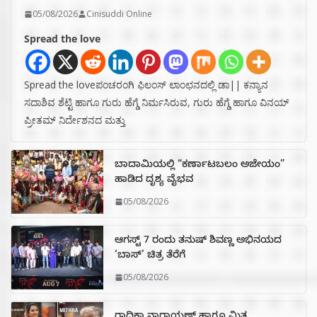
05/08/2026
Cinisuddi Online
Spread the love
Spread the loveಪಂಚರಂಗಿ ಫಿಲಂಸ್ ಲಾಂಛನದಲ್ಲಿ ಡಾ|| ಕನ್ಯಾನ
ಸದಾಶಿವ ಶೆಟ್ಟಿ ಹಾಗೂ ಗುರು ಹೆಗ್ಡೆ ನಿರ್ಮಸಿರುವ, ಗುರು ಹೆಗ್ಡೆ ಹಾಗೂ ವಿನಯ್
ಪ್ರೀತಮ್ ನಿರ್ದೇಶನದ ಮತ್ತು
ಬಾದಾಮಿಯಲ್ಲಿ “ಕರ್ಣಾಟಬಲಂ ಅಜೇಯಂ”
ಹಾಡಿದ ದೃಶ್ಯ ವೈಭವ
05/08/2026
ಆಗಸ್ಟ್ 7 ರಂದು ತನುಷ್ ಶಿವಣ್ಣ ಅಭಿನಯದ
‘ಬಾಸ್’ ಚಿತ್ರ ತೆರೆಗೆ
05/08/2026