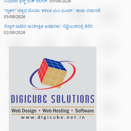
ಸಿನಿಮಾದ ಫಸ್ಟ್‌ ಲುಕ್‌ ರಿಲೀಸ್.
05/08/2026
“ಸ್ಪಾರ್ಕ್” ಚಿತ್ರದ ಮೊದಲ‌ ‘ಶಕಲಕ ಭುಂ‌ ಭೂಮ್..’ ಹಾಡು ಬಿಡುಗಡೆ.
05/08/2026
ಸೆನ್ಸಾರ್ ದಾಟಿದ ‘ಅನಿರೀಕ್ಷಿತ ಅತಿಥಿಗಳು” ಸೆಪ್ಟೆಂಬರ್‌ನಲ್ಲಿ ತೆರೆಗೆ.
02/08/2026