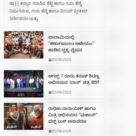
ಡಾ|| ಕನ್ಯಾನ ಸದಾಶಿವ ಶೆಟ್ಟಿ ಹಾಗೂ ಗುರು ಹೆಗ್ಡೆ
ನಿರ್ಮಸಿರುವ, ಗುರು ಹೆಗ್ಡೆ ಹಾಗೂ ವಿನಯ್ ಪ್ರೀತಮ್
ನಿರ್ದೇಶನದ ಮತ್ತು
ಬಾದಾಮಿಯಲ್ಲಿ
“ಕರ್ಣಾಟಬಲಂ ಅಜೇಯಂ”
ಹಾಡಿದ ದೃಶ್ಯ ವೈಭವ
05/08/2026
ಆಗಸ್ಟ್ 7 ರಂದು ತನುಷ್ ಶಿವಣ್ಣ
ಅಭಿನಯದ ‘ಬಾಸ್’ ಚಿತ್ರ ತೆರೆಗೆ
05/08/2026
ರಾಧಿಕಾ ನಾರಾಯಣ್ ಹಾಗೂ
ಮಿತ್ರ ಅಭಿನಯದ “ಮಹಾನ್”
ಫಸ್ಟ್ ಲುಕ್ ಅನಾವರಣ
05/08/2026