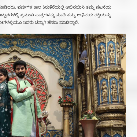
ಮಾಡಿದರು. ವರ್ಷಗಳ ಕಾಲ ಕಿರುತೆರೆಯಲ್ಲಿ ಅಭಿನಯಿಸಿ ತಮ್ಮ ನಟನೆಯ
ೂ ಅದ್ಭುತಗಳಲ್ಲಿ ಪ್ರಮುಖ ಪಾತ್ರಗಳನ್ನು ಮಾಡಿ ತಮ್ಮ ಅಭಿನಯ ಶಕ್ತಿಯನ್ನು
ಗಳಲ್ಲಿಯೂ ಇವರು ಚೆನ್ನಾಗಿ ಹೆಸರು ಮಾಡಿದ್ದಾರೆ.