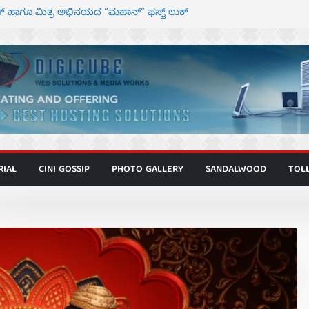
ುಷ್ ಶಿವಣ್ಣ ಅಭಿನಯದ ‘ಬಾಸ್’ ಚಿತ್ರ ತೆರೆಗೆ
 ಹಾಗೂ ಮಿತ್ರ ಅಭಿನಯದ “ಮಹಾನ್” ಫಸ್ಟ್ ಲುಕ್
ೂ ನಿರ್ದೇಶಕ ಮೋಹನ್ ರಾಜ ಜೋಡಿಯ ಹೊಸ ಸಿನಿಮಾ
ನಗರ ಕಿಟ್ಟಿ – ಮೇಘನಾರಾಜ್ ಅಭಿನಯದ “ಅಮರ್ಥ” ಚಿತ್ರ
ಕರ್ಣಾಟಬಲಂ ಅಜೇಯಂ” ಹಾಡಿದ ದೃಶ್ಯ ವೈಭವ
RIAL
CINI GOSSIP
PHOTO GALLERY
SANDALWOOD
TOL