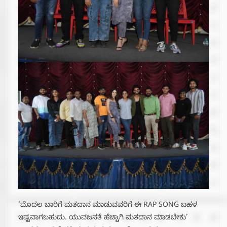
‘ಮೊದಲ ಬಾರಿಗೆ ಮತದಾನ ಮಾಡುವವರಿಗೆ ಈ RAP SONG ಬಹಳ
ಇಷ್ಟವಾಗಬಹುದು. ಯುವಜನತೆ ಹೆಚ್ಚಾಗಿ ಮತದಾನ ಮಾಡಬೇಕು’