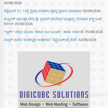
05/08/2026
ಸೆಪ್ಟೆಂಬರ್ 11, 12ಕ್ಕೆ ಸೈಮಾ (SIIMA) ಪ್ರಶಸ್ತಿ ಪ್ರದಾನ ಸಮಾರಂಭ
05/08/2026
ಮ್ಯೂಸಿಕ್‌ ಮಾಂತ್ರಿಕ ದೇವಿ ಶ್ರೀ ಪ್ರಸಾದ್ ನಟನೆಯ”ಯಲ್ಲಮ್ಮ” ಸಿನಿಮಾದ ಫಸ್ಟ್‌ ಲುಕ್‌
ರಿಲೀಸ್.
05/08/2026
“ಸ್ಪಾರ್ಕ್” ಚಿತ್ರದ ಮೊದಲ‌ ‘ಶಕಲಕ ಭುಂ‌ ಭೂಮ್..’ ಹಾಡು ಬಿಡುಗಡೆ.
05/08/2026
ಸೆನ್ಸಾರ್ ದಾಟಿದ ‘ಅನಿರೀಕ್ಷಿತ ಅತಿಥಿಗಳು” ಸೆಪ್ಟೆಂಬರ್‌ನಲ್ಲಿ ತೆರೆಗೆ.
02/08/2026