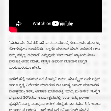
‘ಮತದಾನದ ದಿನ‌ ರಜೆ ಇದೆ ಎಂದು ಮನೆಯಲ್ಲಿ ಕೂರುವುದು. ಪ್ರವಾಸಕ್ಕೆ
ಹೋಗುವುದು ಮಾಡಬೇಡಿ. ಎಲ್ಲರೂ ಮತದಾನ ಮಾಡಿ.‌ ಏಕೆಂದರೆ ಅದು
ನಮ್ಮ ಹಕ್ಕಲ್ಲ.‌ ಅಧಿಕಾರ’ ಎನ್ನುವುದು ‘ಬಿಗ್ ಬಾಸ್’ ಖ್ಯಾತಿಯ ನೀತು
ವನಜಾಕ್ಷಿ ಅವರ ಮಾತು. ಪ್ರಸ್ತುತ ಅವರೀಗ ಮತದಾನ ಜಾಗೃತಿ
ರಾಯಭಾರಿಯೂ ಹೌದು.
ಹಾಡಿಗೆ ಹೆಜ್ಜೆ ಹಾಕಿರುವ ನಟಿ ತೇಜಸ್ವಿನಿ ಶರ್ಮ, ನಟ ಸ್ಮೈಲ್ ಗುರು ರಕ್ಷಿತ್
ಹಾಗೂ ನೃತ್ಯ ನಿರ್ದೇಶನ ಮಾಡಿರುವ ನಟಿ ಅನನ್ಯ ಅಮರ್ ಮತದಾನದ
ಮಹತ್ವವನ್ನು ತಿಳಿಸಿ, ಅವಕಾಶ ಮಾಡಿಕೊಟ್ಟ ‘ಮಾಧ್ಯಮ ಅನೇಕ’ ಸಂಸ್ಥೆಗೆ
ಧನ್ಯವಾದ ತಿಳಿಸಿದರು. ಕಾರ್ಯಕ್ರಮದಲ್ಲಿ ‘vote ನಮ್ಮ power’
ಪ್ರಸ್ತುತಿಗೆ ಮುನ್ನ ‘ಮಾಧ್ಯಮ ಅನೇಕ’ ಸಂಸ್ಥೆಯ ಡಾ ನಮನ B N ಅವರು
ಈ song ನ ಆಶಯ – ಉದ್ದೇಶದ ಬಗ್ಗೆ ಸವಿವಾರವಾಗಿ ಮಾಹಿತಿ