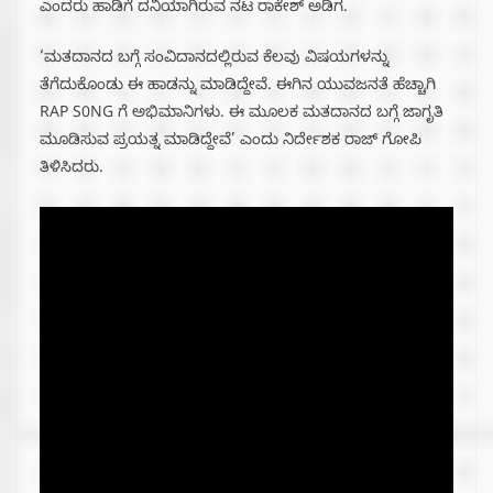
ಎಂದರು ಹಾಡಿಗೆ ದನಿಯಾಗಿರುವ ನಟ ರಾಕೇಶ್ ಅಡಿಗ.
‘ಮತದಾನದ ಬಗ್ಗೆ ಸಂವಿದಾನದಲ್ಲಿರುವ ಕೆಲವು ವಿಷಯಗಳನ್ನು
ತೆಗೆದುಕೊಂಡು ಈ ಹಾಡನ್ನು ಮಾಡಿದ್ದೇವೆ‌. ಈಗಿನ ಯುವಜನತೆ ಹೆಚ್ಚಾಗಿ
RAP S0NG ಗೆ ಅಭಿಮಾನಿಗಳು. ಈ ಮೂಲಕ ಮತದಾನದ ಬಗ್ಗೆ ಜಾಗೃತಿ
ಮೂಡಿಸುವ ಪ್ರಯತ್ನ ಮಾಡಿದ್ದೇವೆ’ ಎಂದು ನಿರ್ದೇಶಕ ರಾಜ್ ಗೋಪಿ
ತಿಳಿಸಿದರು.