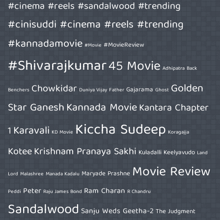
#cinema #reels #sandalwood #trending
#cinisuddi #cinema #reels #trending
#kannadamovie
#MovieReview
#Movie
#Shivarajkumar
45 Movie
Adhipatra
Back
Golden
Chowkidar
Gajarama
Benchers
Duniya Vijay
Father
Ghost
Star Ganesh
Kannada Movie
Kantara Chapter
Kiccha Sudeep
Karavali
1
KD Movie
Koragajja
Kotee
Krishnam Pranaya Sakhi
Kuladalli Keelyavudo
Land
Movie Review
Maryade Prashne
Lord
Malashree
Manada Kadalu
Peter
Ram Charan
Peddi
Raju James Bond
R Chandru
Sandalwood
Sanju Weds Geetha-2
The Judgment