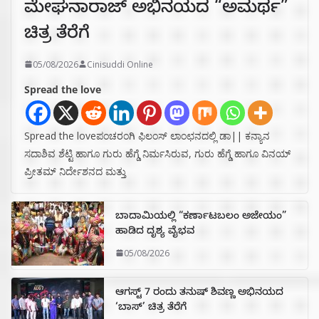
ಮೇಘನಾರಾಜ್ ಅಭಿನಯದ “ಅಮರ್ಥ”
ಚಿತ್ರ ತೆರೆಗೆ
05/08/2026
Cinisuddi Online
Spread the love
Spread the loveಪಂಚರಂಗಿ ಫಿಲಂಸ್ ಲಾಂಛನದಲ್ಲಿ ಡಾ|| ಕನ್ಯಾನ
ಸದಾಶಿವ ಶೆಟ್ಟಿ ಹಾಗೂ ಗುರು ಹೆಗ್ಡೆ ನಿರ್ಮಸಿರುವ, ಗುರು ಹೆಗ್ಡೆ ಹಾಗೂ ವಿನಯ್
ಪ್ರೀತಮ್ ನಿರ್ದೇಶನದ ಮತ್ತು
ಬಾದಾಮಿಯಲ್ಲಿ “ಕರ್ಣಾಟಬಲಂ ಅಜೇಯಂ”
ಹಾಡಿದ ದೃಶ್ಯ ವೈಭವ
05/08/2026
ಆಗಸ್ಟ್ 7 ರಂದು ತನುಷ್ ಶಿವಣ್ಣ ಅಭಿನಯದ
‘ಬಾಸ್’ ಚಿತ್ರ ತೆರೆಗೆ