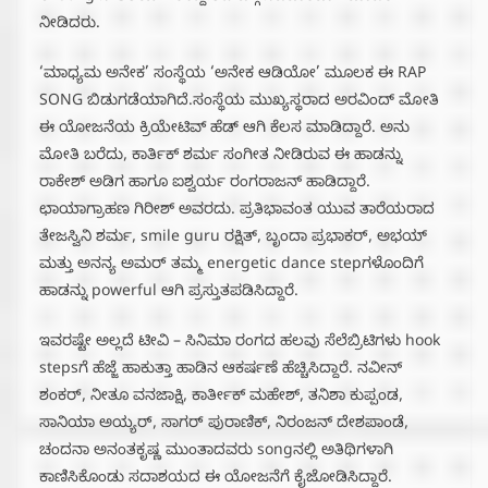
ನೀಡಿದರು.
‘ಮಾಧ್ಯಮ ಅನೇಕ’ ಸಂಸ್ಥೆಯ ‘ಅನೇಕ ಆಡಿಯೋ’ ಮೂಲಕ ಈ RAP
SONG ಬಿಡುಗಡೆಯಾಗಿದೆ.ಸಂಸ್ಥೆಯ ಮುಖ್ಯಸ್ಥರಾದ ಅರವಿಂದ್ ಮೋತಿ
ಈ ಯೋಜನೆಯ ಕ್ರಿಯೇಟಿವ್ ಹೆಡ್ ಆಗಿ ಕೆಲಸ ಮಾಡಿದ್ದಾರೆ. ಅನು
ಮೋತಿ ಬರೆದು, ಕಾರ್ತಿಕ್ ಶರ್ಮ ಸಂಗೀತ ನೀಡಿರುವ ಈ ಹಾಡನ್ನು
ರಾಕೇಶ್ ಅಡಿಗ ಹಾಗೂ ಐಶ್ವರ್ಯ ರಂಗರಾಜನ್ ಹಾಡಿದ್ದಾರೆ.
ಛಾಯಾಗ್ರಾಹಣ ಗಿರೀಶ್ ಅವರದು. ಪ್ರತಿಭಾವಂತ ಯುವ ತಾರೆಯರಾದ
ತೇಜಸ್ವಿನಿ ಶರ್ಮ, smile guru ರಕ್ಷಿತ್‌, ಬೃಂದಾ ಪ್ರಭಾಕರ್‌, ಅಭಯ್‌
ಮತ್ತು ಅನನ್ಯ ಅಮರ್‌ ತಮ್ಮ energetic dance stepಗಳೊಂದಿಗೆ
ಹಾಡನ್ನು powerful ಆಗಿ ಪ್ರಸ್ತುತಪಡಿಸಿದ್ದಾರೆ.
ಇವರಷ್ಟೇ ಅಲ್ಲದೆ ಟೀವಿ – ಸಿನಿಮಾ ರಂಗದ ಹಲವು ಸೆಲೆಬ್ರಿಟಿಗಳು hook
stepsಗೆ ಹೆಜ್ಜೆ ಹಾಕುತ್ತಾ ಹಾಡಿನ ಆಕರ್ಷಣೆ ಹೆಚ್ಚಿಸಿದ್ದಾರೆ. ನವೀನ್‌
ಶಂಕರ್‌, ನೀತೂ ವನಜಾಕ್ಷಿ, ಕಾರ್ತೀಕ್‌ ಮಹೇಶ್‌, ತನಿಶಾ ಕುಪ್ಪಂಡ,
ಸಾನಿಯಾ ಅಯ್ಯರ್‌, ಸಾಗರ್‌ ಪುರಾಣಿಕ್‌, ನಿರಂಜನ್‌ ದೇಶಪಾಂಡೆ,
ಚಂದನಾ ಅನಂತಕೃಷ್ಣ ಮುಂತಾದವರು songನಲ್ಲಿ ಅತಿಥಿಗಳಾಗಿ
ಕಾಣಿಸಿಕೊಂಡು ಸದಾಶಯದ ಈ ಯೋಜನೆಗೆ ಕೈಜೋಡಿಸಿದ್ದಾರೆ.