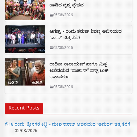
ಹಾಡಿದ ದೃಶ್ಯ ವೈಭವ
05/08/2026
ಆಗಸ್ಟ್ 7 ರಂದು ತನುಷ್ ಶಿವಣ್ಣ ಅಭಿನಯದ
‘ಬಾಸ್’ ಚಿತ್ರ ತೆರೆಗೆ
05/08/2026
ರಾಧಿಕಾ ನಾರಾಯಣ್ ಹಾಗೂ ಮಿತ್ರ
ಅಭಿನಯದ “ಮಹಾನ್” ಫಸ್ಟ್ ಲುಕ್
ಅನಾವರಣ
05/08/2026
Recent Posts
ಸೆ.18 ರಂದು ಶ್ರೀನಗರ ಕಿಟ್ಟಿ – ಮೇಘನಾರಾಜ್ ಅಭಿನಯದ “ಅಮರ್ಥ” ಚಿತ್ರ ತೆರೆಗೆ
05/08/2026