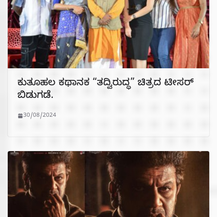
ಕುತೂಹಲ ಕಥಾನಕ “ತದ್ವಿರುದ್ಧ” ಚಿತ್ರದ ಟೀಸರ್
ಬಿಡುಗಡೆ.
30/08/2024