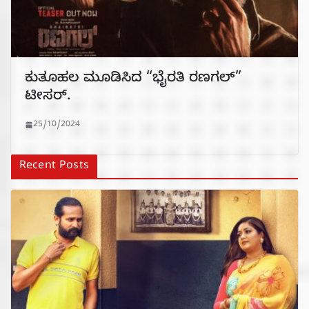
ಕುತೂಹಲ ಮೂಡಿಸಿದ “ಭೈರತಿ ರಣಗಲ್”
ಟೀಸರ್.
25/10/2024
Recent Posts