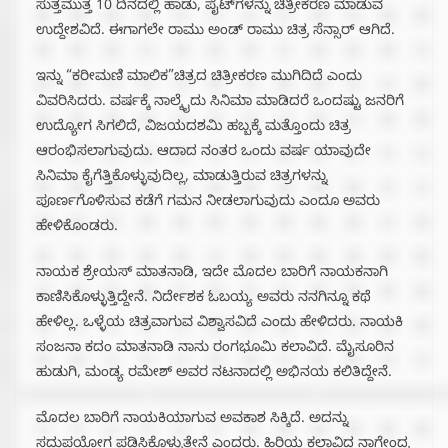
ಸುತ್ತಮುತ್ತ 10 ದಿನದಲ್ಲಿ ಹಾಡು, ಪೈಟ್‍ಗಳನ್ನು ಚಿತ್ರೀಕರಣ ಮಾಡುವ
ಉದ್ದೇಶವಿದೆ. ಈಗಾಗಲೇ ರಾಮು ಅಂಡ್ ರಾಮು ಚಿತ್ರ ಸೆನ್ಸಾರ್ ಆಗಿದೆ.
ಇನ್ನು “ಕರೀಮಣಿ ಮಾಲಿಕ”ಚಿತ್ರದ ಚಿತ್ರೀಕರಣ ಮುಗಿದಿದೆ ಎಂದು
ವಿವರಿಸಿದರು. ವರ್ಷಕ್ಕೆ ನಾಲ್ಕೈದು ಸಿನಿಮಾ ಮಾಡಿದರೆ ಒಂದಷ್ಟು ಜನರಿಗೆ
ಉದ್ಯೋಗ ಸಿಗಲಿದೆ, ವಿಜಯದಶಮಿ ಹಬ್ಬಕ್ಕೆ ಮತ್ತೊಂದು ಚಿತ್ರ
ಆರಂಭಿಸಲಾಗುವುದು. ಆದಾದ ನಂತರ ಒಂದು ವರ್ಷ ಯಾವುದೇ
ಸಿನಿಮಾ ಕೈಗೆತ್ತಿಕೊಳ್ಳುವುದಿಲ್ಲ, ಮಾಡುತ್ತಿರುವ ಚಿತ್ರಗಳನ್ನು
ಪೂರ್ಣಗೊಳಿಸುವ ಕಡೆಗೆ ಗಮನ ನೀಡಲಾಗುವುದು ಎಂದೂ ಅವರು
ಹೇಳಿಕೊಂಡರು.
ನಾಯಕ ಶ್ರೇಯಸ್ ಮಾತನಾಡಿ, ಇದೇ ಮೊದಲ ಬಾರಿಗೆ ನಾಯಕನಾಗಿ
ಕಾಣಿಸಿಕೊಳ್ಳುತ್ತಿದ್ದೇನೆ. ನಿರ್ದೇಶಕ ಓಬಯ್ಯ ಅವರು ನನಗಿನ್ನೂ ಕಥೆ
ಹೇಳಿಲ್ಲ. ಒಳ್ಳೆಯ ಚಿತ್ರವಾಗುವ ವಿಶ್ವಾಸವಿದೆ ಎಂದು ಹೇಳಿದರು. ನಾಯಕಿ
ಸಂಜನಾ ಕದಂ ಮಾತನಾಡಿ ನಾನು ರಂಗಭೂಮಿ‌ ಕಲಾವಿದೆ. ಮೈಸೂರಿನ
ಹುಡುಗಿ, ಮಂಡ್ಯ ರಮೇಶ್ ಅವರ ನಟನಾದಲ್ಲಿ ಅಭಿನಯ ಕಲಿತಿದ್ದೇನೆ.
ಮೊದಲ ಬಾರಿಗೆ ನಾಯಕಿಯಾಗುವ ಅವಕಾಶ ಸಿಕ್ಕಿದೆ. ಅದನ್ನು
ಸದುಪಯೋಗ ಪಡಿಸಿಕೊಳ್ಳುತ್ತೇನೆ ಎಂದರು. ಹಿರಿಯ ಕಲಾವಿದ ನಾಗೇಂದ್ರ