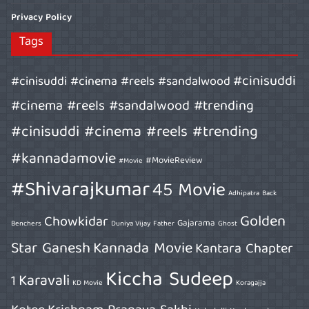
Privacy Policy
Tags
#cinisuddi
#cinisuddi #cinema #reels #sandalwood
#cinema #reels #sandalwood #trending
#cinisuddi #cinema #reels #trending
#kannadamovie
#MovieReview
#Movie
#Shivarajkumar
45 Movie
Adhipatra
Back
Golden
Chowkidar
Gajarama
Benchers
Duniya Vijay
Father
Ghost
Star Ganesh
Kannada Movie
Kantara Chapter
Kiccha Sudeep
Karavali
1
KD Movie
Koragajja