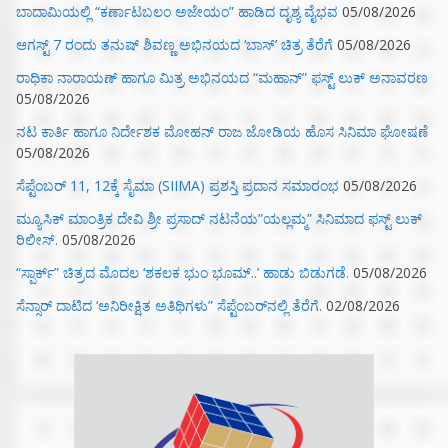
ಬಾದಾಮಿಯಲ್ಲಿ “ಕರ್ಣಾಟಬಲಂ ಅಜೇಯಂ” ಹಾಡಿದ ದೃಶ್ಯ ವೈಭವ
05/08/2026
ಆಗಸ್ಟ್ 7 ರಂದು ತನುಷ್ ಶಿವಣ್ಣ ಅಭಿನಯದ ‘ಬಾಸ್’ ಚಿತ್ರ ತೆರೆಗೆ
05/08/2026
ರಾಧಿಕಾ ನಾರಾಯಣ್ ಹಾಗೂ ಮಿತ್ರ ಅಭಿನಯದ “ಮಹಾನ್” ಫಸ್ಟ್ ಲುಕ್ ಅನಾವರಣ
05/08/2026
ನಟ ಕಾರ್ತಿ ಹಾಗೂ ನಿರ್ದೇಶಕ ಮೋಹನ್ ರಾಜ ಜೋಡಿಯ ಹೊಸ ಸಿನಿಮಾ ಘೋಷಣೆ
05/08/2026
ಸೆಪ್ಟೆಂಬರ್ 11, 12ಕ್ಕೆ ಸೈಮಾ (SIIMA) ಪ್ರಶಸ್ತಿ ಪ್ರದಾನ ಸಮಾರಂಭ
05/08/2026
ಮ್ಯೂಸಿಕ್‌ ಮಾಂತ್ರಿಕ ದೇವಿ ಶ್ರೀ ಪ್ರಸಾದ್ ನಟನೆಯ”ಯಲ್ಲಮ್ಮ” ಸಿನಿಮಾದ ಫಸ್ಟ್‌ ಲುಕ್‌
ರಿಲೀಸ್.
05/08/2026
“ಸ್ಪಾರ್ಕ್” ಚಿತ್ರದ ಮೊದಲ‌ ‘ಶಕಲಕ ಭುಂ‌ ಭೂಮ್..’ ಹಾಡು ಬಿಡುಗಡೆ.
05/08/2026
ಸೆನ್ಸಾರ್ ದಾಟಿದ ‘ಅನಿರೀಕ್ಷಿತ ಅತಿಥಿಗಳು” ಸೆಪ್ಟೆಂಬರ್‌ನಲ್ಲಿ ತೆರೆಗೆ.
02/08/2026