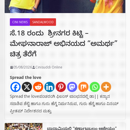
CINI NEWS
SANDALWOOD
ಸೆ.18 ರಂದು ಶ್ರೀನಗರ ಕಿಟ್ಟಿ –
ಮೇಘನಾರಾಜ್ ಅಭಿನಯದ “ಅಮರ್ಥ”
ಚಿತ್ರ ತೆರೆಗೆ
05/08/2026
Cinisuddi Online
Spread the love
Spread the loveಪಂಚರಂಗಿ ಫಿಲಂಸ್ ಲಾಂಛನದಲ್ಲಿ ಡಾ|| ಕನ್ಯಾನ
ಸದಾಶಿವ ಶೆಟ್ಟಿ ಹಾಗೂ ಗುರು ಹೆಗ್ಡೆ ನಿರ್ಮಸಿರುವ, ಗುರು ಹೆಗ್ಡೆ ಹಾಗೂ ವಿನಯ್
ಪ್ರೀತಮ್ ನಿರ್ದೇಶನದ ಮತ್ತು
ಬಾದಾಮಿಯಲ್ಲಿ “ಕರ್ಣಾಟಬಲಂ ಅಜೇಯಂ”