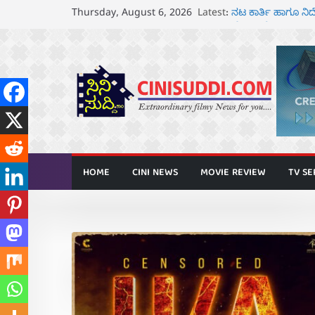
Skip
Latest:
ನಟ ಕಾರ್ತಿ ಹಾಗೂ 
Thursday, August 6, 2026
to
ಘೋಷಣೆ
ಸೆ.18 ರಂದು ಶ್ರೀನಗ
content
ತೆರೆಗೆ
ಬಾದಾಮಿಯಲ್ಲಿ “ಕರ
ಆಗಸ್ಟ್ 7 ರಂದು ತನುಷ
ರಾಧಿಕಾ ನಾರಾಯಣ್ ಹ
ಅನಾವರಣ
HOME
CINI NEWS
MOVIE REVIEW
TV SE