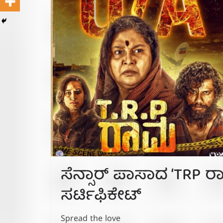
ಸೆನ್ಸಾರ್ ಪಾಸಾದ ‘TRP ರಾ
ಸರ್ಟಿಫಿಕೇಟ್
Spread the love