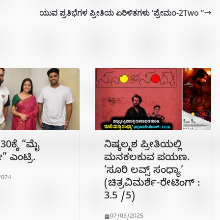
ಯುವ ಪ್ರತಿಭೆಗಳ ಪ್ರೀತಿಯ ಏರಿಳಿತಗಳು ‘ಪ್ರೇಮಂ-2Two ”
30ಕ್ಕೆ “ಮೈ
ನಿಷ್ಕಲ್ಮಶ ಪ್ರೀತಿಯಲ್ಲಿ
 ಎಂಟ್ರಿ.
ಮನಕಲಕುವ ಪಯಣ.
‘ಸೂರಿ ಲವ್ಸ್ ಸಂಧ್ಯಾ’
2024
(ಚಿತ್ರವಿಮರ್ಶೆ-ರೇಟಿಂಗ್ :
3.5 /5)
07/03/2025