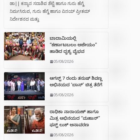
ಡಾ|| ಕನ್ಯಾನ ಸದಾಶಿವ ಶೆಟ್ಟಿ ಹಾಗೂ ಗುರು ಹೆಗ್ಡೆ
ನಿರ್ಮಸಿರುವ, ಗುರು ಹೆಗ್ಡೆ ಹಾಗೂ ವಿನಯ್ ಪ್ರೀತಮ್
ನಿರ್ದೇಶನದ ಮತ್ತು
ಬಾದಾಮಿಯಲ್ಲಿ
“ಕರ್ಣಾಟಬಲಂ ಅಜೇಯಂ”
ಹಾಡಿದ ದೃಶ್ಯ ವೈಭವ
05/08/2026
ಆಗಸ್ಟ್ 7 ರಂದು ತನುಷ್ ಶಿವಣ್ಣ
ಅಭಿನಯದ ‘ಬಾಸ್’ ಚಿತ್ರ ತೆರೆಗೆ
05/08/2026
ರಾಧಿಕಾ ನಾರಾಯಣ್ ಹಾಗೂ
ಮಿತ್ರ ಅಭಿನಯದ “ಮಹಾನ್”
ಫಸ್ಟ್ ಲುಕ್ ಅನಾವರಣ
05/08/2026