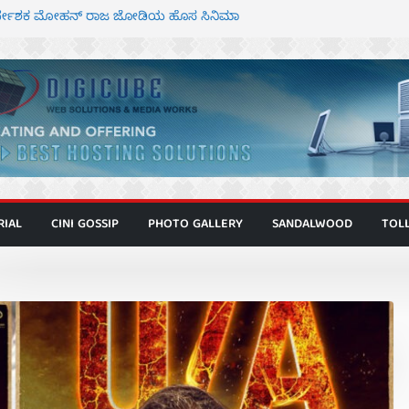
ನಿರ್ದೇಶಕ ಮೋಹನ್ ರಾಜ ಜೋಡಿಯ ಹೊಸ ಸಿನಿಮಾ
ರ ಕಿಟ್ಟಿ – ಮೇಘನಾರಾಜ್ ಅಭಿನಯದ “ಅಮರ್ಥ” ಚಿತ್ರ
್ಣಾಟಬಲಂ ಅಜೇಯಂ” ಹಾಡಿದ ದೃಶ್ಯ ವೈಭವ
್ ಶಿವಣ್ಣ ಅಭಿನಯದ ‘ಬಾಸ್’ ಚಿತ್ರ ತೆರೆಗೆ
ಾಗೂ ಮಿತ್ರ ಅಭಿನಯದ “ಮಹಾನ್” ಫಸ್ಟ್ ಲುಕ್
RIAL
CINI GOSSIP
PHOTO GALLERY
SANDALWOOD
TOL