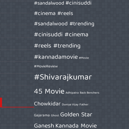
#cinisuddi
#sandalwood
#cinema #reels
#sandalwood #trending
#cinisuddi #cinema
#reels #trending
#kannadamovie
#Movie
#MovieReview
#Shivarajkumar
45 Movie
Adhipatra
Back Benchers
Chowkidar
Duniya Vijay
Father
Golden Star
Gajarama
Ghost
Ganesh
Kannada Movie