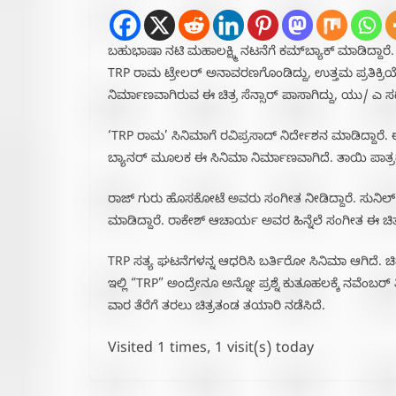
ಬಹುಭಾಷಾ ನಟಿ ಮಹಾಲಕ್ಷ್ಮಿ ನಟನೆಗೆ ಕಮ್​ಬ್ಯಾಕ್​ ಮಾಡಿದ್ದಾರೆ.
TRP ರಾಮ ಟ್ರೇಲರ್ ಅನಾವರಣಗೊಂಡಿದ್ದು, ಉತ್ತಮ ಪ್ರತಿಕ್ರಿ
ನಿರ್ಮಾಣವಾಗಿರುವ ಈ ಚಿತ್ರ ಸೆನ್ಸಾರ್ ಪಾಸಾಗಿದ್ದು, ಯು/ ಎ ಸರ್ಟ
‘TRP ರಾಮ’ ಸಿನಿಮಾಗೆ ರವಿಪ್ರಸಾದ್‌ ನಿರ್ದೇಶನ ಮಾಡಿದ್ದಾರೆ.
ಬ್ಯಾನರ್ ಮೂಲಕ ಈ ಸಿನಿಮಾ ನಿರ್ಮಾಣವಾಗಿದೆ. ತಾಯಿ ಪಾತ್ರದಲ್ಲಿ 
ರಾಜ್ ಗುರು ಹೊಸಕೋಟೆ ಅವರು ಸಂಗೀತ ನೀಡಿದ್ದಾರೆ. ಸುನಿಲ
ಮಾಡಿದ್ದಾರೆ. ರಾಕೇಶ್ ಆಚಾರ್ಯ ಅವರ ಹಿನ್ನೆಲೆ ಸಂಗೀತ ಈ ಚಿತ್ರಕ
TRP ಸತ್ಯ ಘಟನೆಗಳನ್ನ ಆಧರಿಸಿ ಬರ್ತಿರೋ ಸಿನಿಮಾ ಆಗಿದೆ. ಚಿತ್
ಇಲ್ಲಿ “TRP” ಅಂದ್ರೇನೂ ಅನ್ನೋ ಪ್ರಶ್ನೆ ಕುತೂಹಲಕ್ಕೆ ನವೆಂ
ವಾರ ತೆರೆಗೆ ತರಲು ಚಿತ್ರತಂಡ ತಯಾರಿ ನಡೆಸಿದೆ.
Visited 1 times, 1 visit(s) today