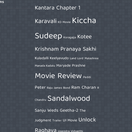
ons
Kantara Chapter 1
Kiccha
Karavali
KD Movie
Sudeep
Kotee
Koragajja
Krishnam Pranaya Sakhi
Kuladalli Keelyavudo
Land Lord
Malashree
Maryade Prashne
Manada Kadalu
Movie Review
Peddi
Peter
Ram Charan
Raju James Bond
R
Sandalwood
Chandru
Sanju Weds Geetha-2
The
Unlock
Judgment
UI Movie
Trailer
Raghava
Upendra
Vidyarthi