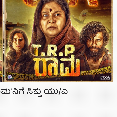
ಮ’ನಿಗೆ ಸಿಕ್ತು ಯು/ಎ