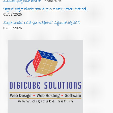
ಸಿನಿಮಾದ ಫಸ್ಟ್‌ ಲುಕ್‌ ರಿಲೀಸ್.
05/08/2026
“ಸ್ಪಾರ್ಕ್” ಚಿತ್ರದ ಮೊದಲ‌ ‘ಶಕಲಕ ಭುಂ‌ ಭೂಮ್..’ ಹಾಡು ಬಿಡುಗಡೆ.
05/08/2026
ಸೆನ್ಸಾರ್ ದಾಟಿದ ‘ಅನಿರೀಕ್ಷಿತ ಅತಿಥಿಗಳು” ಸೆಪ್ಟೆಂಬರ್‌ನಲ್ಲಿ ತೆರೆಗೆ.
02/08/2026