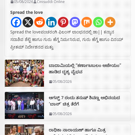
05/08/2026
Cinisuddi Online
Spread the love
Spread the loveಪಂಚರಂಗಿ ಫಿಲಂಸ್ ಲಾಂಛನದಲ್ಲಿ ಡಾ|| ಕನ್ಯಾನ
ಸದಾಶಿವ ಶೆಟ್ಟಿ ಹಾಗೂ ಗುರು ಹೆಗ್ಡೆ ನಿರ್ಮಸಿರುವ, ಗುರು ಹೆಗ್ಡೆ ಹಾಗೂ ವಿನಯ್
ಪ್ರೀತಮ್ ನಿರ್ದೇಶನದ ಮತ್ತು
ಬಾದಾಮಿಯಲ್ಲಿ “ಕರ್ಣಾಟಬಲಂ ಅಜೇಯಂ”
ಹಾಡಿದ ದೃಶ್ಯ ವೈಭವ
05/08/2026
ಆಗಸ್ಟ್ 7 ರಂದು ತನುಷ್ ಶಿವಣ್ಣ ಅಭಿನಯದ
‘ಬಾಸ್’ ಚಿತ್ರ ತೆರೆಗೆ
05/08/2026
ರಾಧಿಕಾ ನಾರಾಯಣ್ ಹಾಗೂ ಮಿತ್ರ