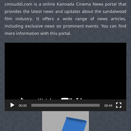
cinisuddi.com
is a online Kannada Cinema News portal that
provides the latest news and updates about the sandalwood
film industry. It offers a wide range of news articles,
including exclusive news on prominent events. You can find
more information with this portal.
Video
Player
00:00
00:44