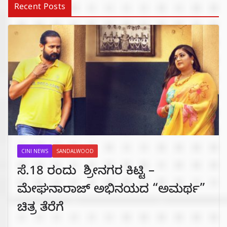
Recent Posts
CINI NEWS
SANDALWOOD
ಸೆ.18 ರಂದು ಶ್ರೀನಗರ ಕಿಟ್ಟಿ –
ಮೇಘನಾರಾಜ್ ಅಭಿನಯದ “ಅಮರ್ಥ”
ಚಿತ್ರ ತೆರೆಗೆ