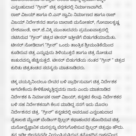
ಮೊದಲಿನಿಂದಲೂ ಸಿಗುತ್ತಿದೆ. ಅಂತಹ ವಿಭಿನ್ನ ಪ್ರಯೋಗಾತ್ಮಕ
ಎನ್ನಬಹುದಾದ “ಗ್ರೀನ್” ಚಿತ್ರ ಕನ್ನಡದಲ್ಲಿ ನಿರ್ಮಾಣವಾಗಿದೆ.
ರಾಜ್ ವಿಜಯ್ ಹಾಗೂ ಬಿ.ಎನ್ ಸ್ವಾಮಿ ನಿರ್ಮಾಣದ ಹಾಗೂ ರಾಜ್
ವಿಜಯ್ ನಿರ್ದೇಶನದ ಹಾಗೂ ಬಾಲಾಜಿ ಮನೋಹರ್, ಗೋಪಾಲಕೃಷ್ಣ
ದೇಶಪಾಂಡೆ, ಆರ್.ಜೆ.ವಿಕ್ಕಿ ಮುಂತಾದವರು ಪ್ರಮುಖಪಾತ್ರದಲ್ಲಿ
ನಟಿಸಿರುವ “ಗ್ರೀನ್” ಚಿತ್ರದ ಟೀಸರ್ ಇತ್ತೀಚೆಗೆ ಬಿಡುಗಡೆಯಾಯಿತು.
ಟೀಸರ್ ನೋಡಿದಾಗ “ಗ್ರೀನ್” ಒಂದು ತಾಂತ್ರಿಕ ಶ್ರೀಮಂತಿಕೆಯಿಂದ
ಕೂಡಿರುವ ಚಿತ್ರ ಎನ್ನುವುದು ತಿಳಿಯುತ್ತದೆ ಹಾಗೂ ಚಿತ್ರ ನೋಡುವ
ಕಾತುರವನ್ನು ಹೆಚ್ಚಿಸುತ್ತದೆ. ಟೀಸರ್ ಬಿಡುಗಡೆಯ ನಂತರ “ಗ್ರೀನ್ ” ಚಿತ್ರದ
ಕುರಿತು ಚಿತ್ರತಂಡದ ಸದಸ್ಯರು ಮಾತನಾಡಿದರು.
ಚಿಕ್ಕ ವಯಸ್ಸಿನಿಂದಲೂ‌ ದೇವರ ಬಳಿ ಪ್ರಾರ್ಥಿಸುವಾಗ ಚಿತ್ರ ನಿರ್ದೇಶಕ
ಆಗಬೇಕೆಂದು ಕೇಳಿಕೊಳ್ಳುತ್ತಿದ್ದವನು ನಾನು ಎಂದು ಮಾತನಾಡಿದ
ನಿರ್ದೇಶಕ & ನಿರ್ಮಾಪಕ ರಾಜ್ ವಿಜಯ್, ಕನ್ನಡದ ಕೆಲವು ನಿರ್ದೇಶಕರ
ಬಳಿ ಸಹ ನಿರ್ದೇಶಕನಾಗಿ ಕೆಲಸ ಮಾಡಿದ್ದ ನನಗೆ ಇದು ಮೊದಲ
ನಿರ್ದೇಶನದ ಚಿತ್ರ. “ಗ್ರೀನ್” ಕನ್ನಡದಲ್ಲಿ ಅಪರೂಪ ಎನ್ನಬಹುದಾದ
ಸೈಕಾಲಜಿ ಮೈಂಡ್ ಬೆಂಡಿಂಗ್ ಥ್ರಿಲ್ಲರ್ ಕಥಾಹಂದರ ಹೊಂದಿರುವ ಚಿತ್ರ.
ಮನೋವೈಜ್ಞಾನಿಕ ಮನಸ್ಸನ್ನು ಬೆರಗುಗೊಳಿಸುವ ಥ್ರಿಲ್ಲರ್ ಚಿತ್ರವೂ ಹೌದು.
ತನ್ನ ಇಡೀ ಜೀವನವನ್ನೇ ನಿಯಂತ್ರಿಸುತ್ತಿರುವ ತನ್ನೊಳಗಿನ ರಾಕ್ಷಸನಿಂದ