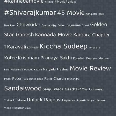
#kannadamovie
#MovieReview
#Movie
#Shivarajkumar
45 Movie
Adhipatra
Back
Golden
Chowkidar
Gajarama
Benchers
Duniya Vijay
Father
Ghost
Star Ganesh
Kannada Movie
Kantara Chapter
Kiccha Sudeep
Karavali
1
KD Movie
Koragajja
Kotee
Krishnam Pranaya Sakhi
Kuladalli Keelyavudo
Land
Movie Review
Maryade Prashne
Lord
Malashree
Manada Kadalu
Peter
Ram Charan
Peddi
Raju James Bond
R Chandru
Sandalwood
Sanju Weds Geetha-2
The Judgment
Unlock Raghava
UI Movie
Trailer
Upendra
Vidyarthi Vidyarthiniyare
Vinod Prabhakar
Yuva