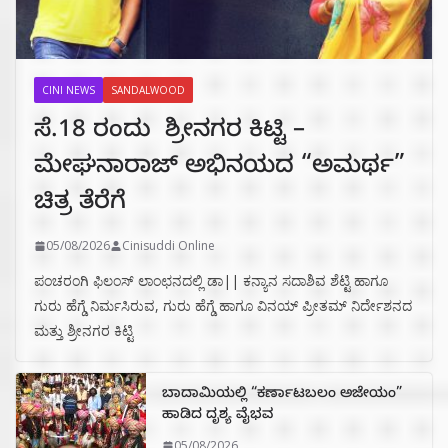
CINI NEWS
SANDALWOOD
ಸೆ.18 ರಂದು ಶ್ರೀನಗರ ಕಿಟ್ಟಿ –
ಮೇಘನಾರಾಜ್ ಅಭಿನಯದ “ಅಮರ್ಥ”
ಚಿತ್ರ ತೆರೆಗೆ
05/08/2026
Cinisuddi Online
ಪಂಚರಂಗಿ ಫಿಲಂಸ್ ಲಾಂಛನದಲ್ಲಿ ಡಾ|| ಕನ್ಯಾನ ಸದಾಶಿವ ಶೆಟ್ಟಿ ಹಾಗೂ
ಗುರು ಹೆಗ್ಡೆ ನಿರ್ಮಸಿರುವ, ಗುರು ಹೆಗ್ಡೆ ಹಾಗೂ ವಿನಯ್ ಪ್ರೀತಮ್ ನಿರ್ದೇಶನದ
ಮತ್ತು ಶ್ರೀನಗರ ಕಿಟ್ಟಿ
ಬಾದಾಮಿಯಲ್ಲಿ “ಕರ್ಣಾಟಬಲಂ ಅಜೇಯಂ”
ಹಾಡಿದ ದೃಶ್ಯ ವೈಭವ
05/08/2026