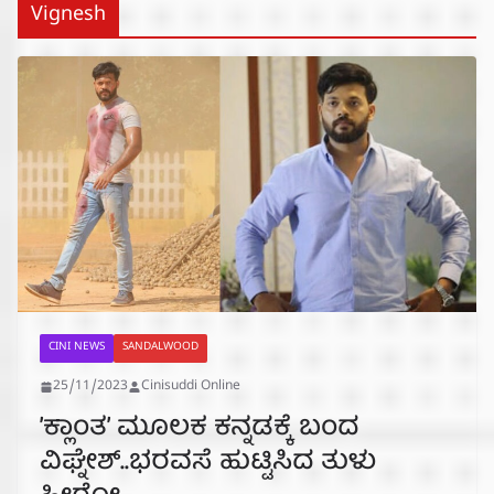
Vignesh
CINI NEWS
SANDALWOOD
25/11/2023
Cinisuddi Online
’ಕ್ಲಾಂತ’ ಮೂಲಕ ಕನ್ನಡಕ್ಕೆ ಬಂದ
ವಿಘ್ನೇಶ್..ಭರವಸೆ ಹುಟ್ಟಿಸಿದ ತುಳು