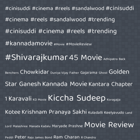
#cinisuddi
#cinisuddi #cinema #reels #sandalwood
#cinema #reels #sandalwood #trending
#cinisuddi #cinema #reels #trending
#kannadamovie
#MovieReview
#Movie
#Shivarajkumar
45 Movie
Adhipatra
Back
Golden
Chowkidar
Gajarama
Benchers
Duniya Vijay
Father
Ghost
Star Ganesh
Kannada Movie
Kantara Chapter
Kiccha Sudeep
Karavali
1
KD Movie
Koragajja
Kotee
Krishnam Pranaya Sakhi
Kuladalli Keelyavudo
Land
Movie Review
Maryade Prashne
Lord
Malashree
Manada Kadalu
Peter
Ram Charan
Peddi
Raju James Bond
R Chandru