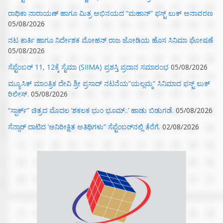
ರಾಧಿಕಾ ನಾರಾಯಣ್ ಹಾಗೂ ಮಿತ್ರ ಅಭಿನಯದ “ಮಹಾನ್” ಫಸ್ಟ್ ಲುಕ್ ಅನಾವರಣ
05/08/2026
ನಟ ಕಾರ್ತಿ ಹಾಗೂ ನಿರ್ದೇಶಕ ಮೋಹನ್ ರಾಜ ಜೋಡಿಯ ಹೊಸ ಸಿನಿಮಾ ಘೋಷಣೆ
05/08/2026
ಸೆಪ್ಟೆಂಬರ್ 11, 12ಕ್ಕೆ ಸೈಮಾ (SIIMA) ಪ್ರಶಸ್ತಿ ಪ್ರದಾನ ಸಮಾರಂಭ
05/08/2026
ಮ್ಯೂಸಿಕ್‌ ಮಾಂತ್ರಿಕ ದೇವಿ ಶ್ರೀ ಪ್ರಸಾದ್ ನಟನೆಯ”ಯಲ್ಲಮ್ಮ” ಸಿನಿಮಾದ ಫಸ್ಟ್‌ ಲುಕ್‌
ರಿಲೀಸ್.
05/08/2026
“ಸ್ಪಾರ್ಕ್” ಚಿತ್ರದ ಮೊದಲ‌ ‘ಶಕಲಕ ಭುಂ‌ ಭೂಮ್..’ ಹಾಡು ಬಿಡುಗಡೆ.
05/08/2026
ಸೆನ್ಸಾರ್ ದಾಟಿದ ‘ಅನಿರೀಕ್ಷಿತ ಅತಿಥಿಗಳು” ಸೆಪ್ಟೆಂಬರ್‌ನಲ್ಲಿ ತೆರೆಗೆ.
02/08/2026