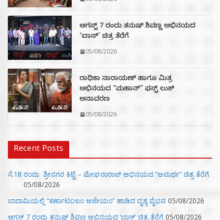
ಆಗಸ್ಟ್ 7 ರಂದು ತನುಷ್ ಶಿವಣ್ಣ ಅಭಿನಯದ
‘ಬಾಸ್’ ಚಿತ್ರ ತೆರೆಗೆ
05/08/2026
ರಾಧಿಕಾ ನಾರಾಯಣ್ ಹಾಗೂ ಮಿತ್ರ
ಅಭಿನಯದ “ಮಹಾನ್” ಫಸ್ಟ್ ಲುಕ್
ಅನಾವರಣ
05/08/2026
Recent Posts
ಸೆ.18 ರಂದು ಶ್ರೀನಗರ ಕಿಟ್ಟಿ – ಮೇಘನಾರಾಜ್ ಅಭಿನಯದ “ಅಮರ್ಥ” ಚಿತ್ರ ತೆರೆಗೆ
05/08/2026
ಬಾದಾಮಿಯಲ್ಲಿ “ಕರ್ಣಾಟಬಲಂ ಅಜೇಯಂ” ಹಾಡಿದ ದೃಶ್ಯ ವೈಭವ
05/08/2026
ಆಗಸ್ಟ್ 7 ರಂದು ತನುಷ್ ಶಿವಣ್ಣ ಅಭಿನಯದ ‘ಬಾಸ್’ ಚಿತ್ರ ತೆರೆಗೆ
05/08/2026