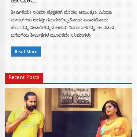
ಹೀರೋ..
ಶೀರ್ಷಿಕೆಯೇ ಸಿನಿಮಾ ಪ್ರೇಕ್ಷಕರಿಗೆ ಮೊದಲ ಆಮಂತ್ರಣ. ಸಿನಿಮಾ
ಮೇಕರ್‌ಗಳು ಅದನ್ನೇ ಗಮನದಲ್ಲಿಟ್ಟುಕೊಂಡು ಏನಾದರೊಂದು
ಹೊಸದನ್ನು ನೀಡಬೇಕೆನ್ನುವ ಆಶಯ ನಿರ್ಮಾಪಕರದ್ದು. ಈ ನಡುವೆ
ಬಗೆಬಗೆಯ ಶೀರ್ಷಿಕೆಗಳ ಮೂಲಕವೇ ಸಿನಿಮಾಗಳು
Read More
Recent Posts