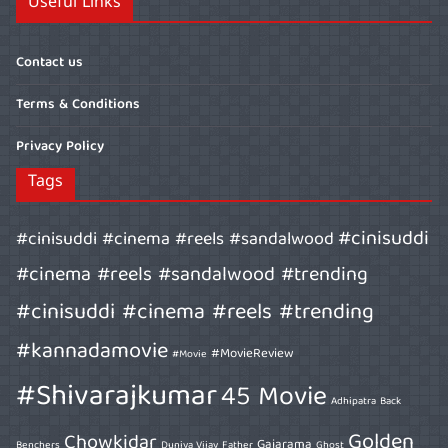
Useful Links
Contact us
Terms & Conditions
Privacy Policy
Tags
#cinisuddi
#cinisuddi #cinema #reels #sandalwood
#cinema #reels #sandalwood #trending
#cinisuddi #cinema #reels #trending
#kannadamovie
#MovieReview
#Movie
#Shivarajkumar
45 Movie
Adhipatra
Back
Golden
Chowkidar
Gajarama
Benchers
Duniya Vijay
Father
Ghost