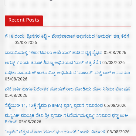
Recent Posts
ಸೆ.18 ರಂದು ಶ್ರೀನಗರ ಕಿಟ್ಟಿ – ಮೇಘನಾರಾಜ್ ಅಭಿನಯದ “ಅಮರ್ಥ” ಚಿತ್ರ ತೆರೆಗೆ
05/08/2026
ಬಾದಾಮಿಯಲ್ಲಿ “ಕರ್ಣಾಟಬಲಂ ಅಜೇಯಂ” ಹಾಡಿದ ದೃಶ್ಯ ವೈಭವ
05/08/2026
ಆಗಸ್ಟ್ 7 ರಂದು ತನುಷ್ ಶಿವಣ್ಣ ಅಭಿನಯದ ‘ಬಾಸ್’ ಚಿತ್ರ ತೆರೆಗೆ
05/08/2026
ರಾಧಿಕಾ ನಾರಾಯಣ್ ಹಾಗೂ ಮಿತ್ರ ಅಭಿನಯದ “ಮಹಾನ್” ಫಸ್ಟ್ ಲುಕ್ ಅನಾವರಣ
05/08/2026
ನಟ ಕಾರ್ತಿ ಹಾಗೂ ನಿರ್ದೇಶಕ ಮೋಹನ್ ರಾಜ ಜೋಡಿಯ ಹೊಸ ಸಿನಿಮಾ ಘೋಷಣೆ
05/08/2026
ಸೆಪ್ಟೆಂಬರ್ 11, 12ಕ್ಕೆ ಸೈಮಾ (SIIMA) ಪ್ರಶಸ್ತಿ ಪ್ರದಾನ ಸಮಾರಂಭ
05/08/2026
ಮ್ಯೂಸಿಕ್‌ ಮಾಂತ್ರಿಕ ದೇವಿ ಶ್ರೀ ಪ್ರಸಾದ್ ನಟನೆಯ”ಯಲ್ಲಮ್ಮ” ಸಿನಿಮಾದ ಫಸ್ಟ್‌ ಲುಕ್‌
ರಿಲೀಸ್.
05/08/2026
“ಸ್ಪಾರ್ಕ್” ಚಿತ್ರದ ಮೊದಲ‌ ‘ಶಕಲಕ ಭುಂ‌ ಭೂಮ್..’ ಹಾಡು ಬಿಡುಗಡೆ.
05/08/2026