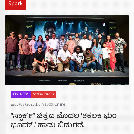
Spark
CINI NEWS
SANDALWOOD
05/08/2026
Cinisuddi Online
“ಸ್ಪಾರ್ಕ್” ಚಿತ್ರದ ಮೊದಲ‌ ‘ಶಕಲಕ ಭುಂ‌
ಭೂಮ್..’ ಹಾಡು ಬಿಡುಗಡೆ.