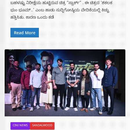
ಬಹಳಷ್ಟು ನಿರೀಕ್ಷೆಯ ಹುಟ್ಟಿರುವ ಚಿತ್ರ “ಸ್ಪಾರ್ಕ್” . ಈ ಚಿತ್ರದ ‘ಶಕಲಕ
ಭುಂ‌ ಭೂಮ್..’ ಎಂಬ ಹಾಡು ಸುದ್ದಿಗೋಷ್ಠಿಯ ವೇದಿಕೆಯಲ್ಲಿ ‌ಕಿಚ್ಚು
ಹತ್ತಿಸಿತು. ಕಾರಣ ಒಂದು ಕಡೆ
Read More
CINI NEWS
SANDALWOOD