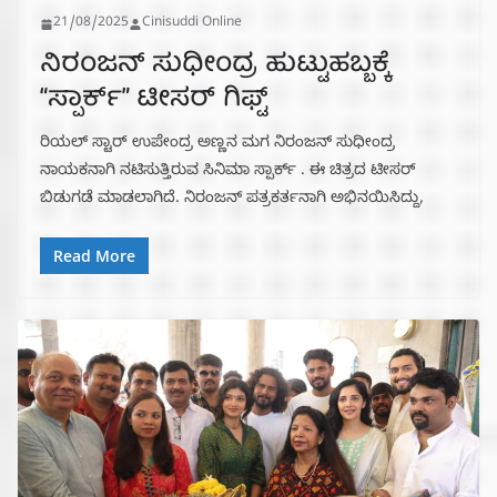
21/08/2025
Cinisuddi Online
ನಿರಂಜನ್ ಸುಧೀಂದ್ರ ಹುಟ್ಟುಹಬ್ಬಕ್ಕೆ
“ಸ್ಪಾರ್ಕ್” ಟೀಸರ್ ಗಿಫ್ಟ್
ರಿಯಲ್‌ ಸ್ಟಾರ್‌ ಉಪೇಂದ್ರ ಅಣ್ಣನ ಮಗ ನಿರಂಜನ್‌ ಸುಧೀಂದ್ರ
ನಾಯಕನಾಗಿ ನಟಿಸುತ್ತಿರುವ ಸಿನಿಮಾ ಸ್ಪಾರ್ಕ್‌ . ಈ ಚಿತ್ರದ ಟೀಸರ್
ಬಿಡುಗಡೆ ಮಾಡಲಾಗಿದೆ. ನಿರಂಜನ್ ಪತ್ರಕರ್ತನಾಗಿ ಅಭಿನಯಿಸಿದ್ದು,
Read More