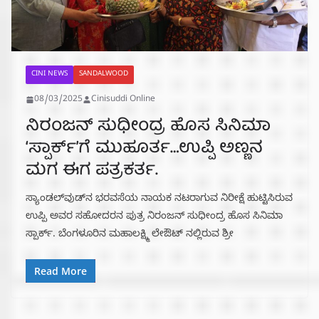
CINI NEWS
SANDALWOOD
08/03/2025
Cinisuddi Online
ನಿರಂಜನ್ ಸುಧೀಂದ್ರ ಹೊಸ ಸಿನಿಮಾ
‘ಸ್ಪಾರ್ಕ್’ಗೆ ಮುಹೂರ್ತ…ಉಪ್ಪಿ ಅಣ್ಣನ
ಮಗ ಈಗ ಪತ್ರಕರ್ತ.
ಸ್ಯಾಂಡಲ್‌ವುಡ್‌ನ ಭರವಸೆಯ ನಾಯಕ ನಟರಾಗುವ ನಿರೀಕ್ಷೆ ಹುಟ್ಟಿಸಿರುವ
ಉಪ್ಪಿ ಅವರ ಸಹೋದರನ ಪುತ್ರ ನಿರಂಜನ್‌ ಸುಧೀಂದ್ರ ಹೊಸ ಸಿನಿಮಾ
ಸ್ಪಾರ್ಕ್. ಬೆಂಗಳೂರಿನ ಮಹಾಲಕ್ಷ್ಮಿ ಲೇಔಟ್ ನಲ್ಲಿರುವ ಶ್ರೀ
Read More