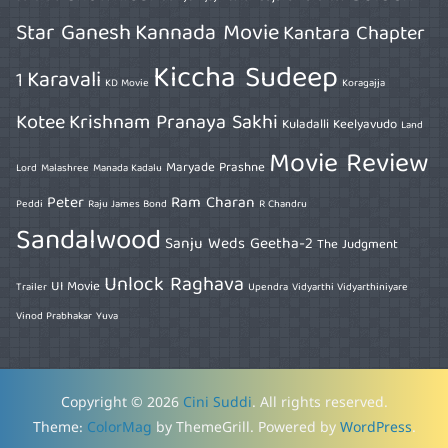
Star Ganesh
Kannada Movie
Kantara Chapter
Kiccha Sudeep
Karavali
1
KD Movie
Koragajja
Kotee
Krishnam Pranaya Sakhi
Kuladalli Keelyavudo
Land
Movie Review
Maryade Prashne
Lord
Malashree
Manada Kadalu
Peter
Ram Charan
Peddi
Raju James Bond
R Chandru
Sandalwood
Sanju Weds Geetha-2
The Judgment
Unlock Raghava
UI Movie
Trailer
Upendra
Vidyarthi Vidyarthiniyare
Vinod Prabhakar
Yuva
Copyright © 2026
Cini Suddi
. All rights reserved.
Theme:
ColorMag
by ThemeGrill. Powered by
WordPress
.