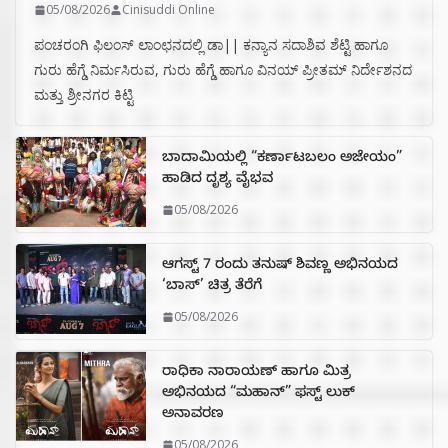
05/08/2026
Cinisuddi Online
ಪಂಚರಂಗಿ ಫಿಲಂಸ್ ಲಾಂಛನದಲ್ಲಿ ಡಾ|| ಕನ್ಯಾನ ಸದಾಶಿವ ಶೆಟ್ಟಿ ಹಾಗೂ
ಗುರು ಹೆಗ್ಡೆ ನಿರ್ಮಸಿರುವ, ಗುರು ಹೆಗ್ಡೆ ಹಾಗೂ ವಿನಯ್ ಪ್ರೀತಮ್ ನಿರ್ದೇಶನದ
ಮತ್ತು ಶ್ರೀನಗರ ಕಿಟ್ಟಿ
ಬಾದಾಮಿಯಲ್ಲಿ “ಕರ್ಣಾಟಬಲಂ ಅಜೇಯಂ”
ಹಾಡಿದ ದೃಶ್ಯ ವೈಭವ
05/08/2026
ಆಗಸ್ಟ್ 7 ರಂದು ತನುಷ್ ಶಿವಣ್ಣ ಅಭಿನಯದ
‘ಬಾಸ್’ ಚಿತ್ರ ತೆರೆಗೆ
05/08/2026
ರಾಧಿಕಾ ನಾರಾಯಣ್ ಹಾಗೂ ಮಿತ್ರ
ಅಭಿನಯದ “ಮಹಾನ್” ಫಸ್ಟ್ ಲುಕ್
ಅನಾವರಣ
05/08/2026