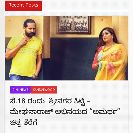
Recent Posts
CINI NEWS
SANDALWOOD
ಸೆ.18 ರಂದು ಶ್ರೀನಗರ ಕಿಟ್ಟಿ –
ಮೇಘನಾರಾಜ್ ಅಭಿನಯದ “ಅಮರ್ಥ”
ಚಿತ್ರ ತೆರೆಗೆ