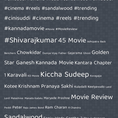
#cinema #reels #sandalwood #trending
#cinisuddi #cinema #reels #trending
#kannadamovie
#MovieReview
#Movie
#Shivarajkumar
45 Movie
Adhipatra
Back
Golden
Chowkidar
Gajarama
Benchers
Duniya Vijay
Father
Ghost
Star Ganesh
Kannada Movie
Kantara Chapter
Kiccha Sudeep
Karavali
1
KD Movie
Koragajja
Kotee
Krishnam Pranaya Sakhi
Kuladalli Keelyavudo
Land
Movie Review
Maryade Prashne
Lord
Malashree
Manada Kadalu
Peter
Ram Charan
Peddi
Raju James Bond
R Chandru
Sandalwood