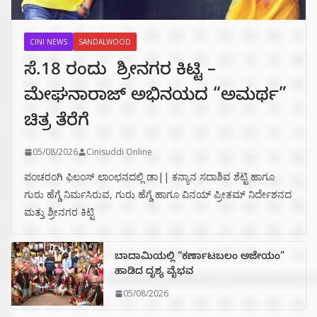
CINI NEWS
SANDALWOOD
ಸೆ.18 ರಂದು ಶ್ರೀನಗರ ಕಿಟ್ಟಿ –
ಮೇಘನಾರಾಜ್ ಅಭಿನಯದ “ಅಮರ್ಥ”
ಚಿತ್ರ ತೆರೆಗೆ
05/08/2026
Cinisuddi Online
ಪಂಚರಂಗಿ ಫಿಲಂಸ್ ಲಾಂಛನದಲ್ಲಿ ಡಾ|| ಕನ್ಯಾನ ಸದಾಶಿವ ಶೆಟ್ಟಿ ಹಾಗೂ
ಗುರು ಹೆಗ್ಡೆ ನಿರ್ಮಸಿರುವ, ಗುರು ಹೆಗ್ಡೆ ಹಾಗೂ ವಿನಯ್ ಪ್ರೀತಮ್ ನಿರ್ದೇಶನದ
ಮತ್ತು ಶ್ರೀನಗರ ಕಿಟ್ಟಿ
ಬಾದಾಮಿಯಲ್ಲಿ “ಕರ್ಣಾಟಬಲಂ ಅಜೇಯಂ”
ಹಾಡಿದ ದೃಶ್ಯ ವೈಭವ
05/08/2026