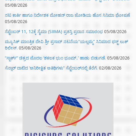
05/08/2026
ನಟ ಕಾರ್ತಿ ಹಾಗೂ ನಿರ್ದೇಶಕ ಮೋಹನ್ ರಾಜ ಜೋಡಿಯ ಹೊಸ ಸಿನಿಮಾ ಘೋಷಣೆ
05/08/2026
ಸೆಪ್ಟೆಂಬರ್ 11, 12ಕ್ಕೆ ಸೈಮಾ (SIIMA) ಪ್ರಶಸ್ತಿ ಪ್ರದಾನ ಸಮಾರಂಭ
05/08/2026
ಮ್ಯೂಸಿಕ್‌ ಮಾಂತ್ರಿಕ ದೇವಿ ಶ್ರೀ ಪ್ರಸಾದ್ ನಟನೆಯ”ಯಲ್ಲಮ್ಮ” ಸಿನಿಮಾದ ಫಸ್ಟ್‌ ಲುಕ್‌
ರಿಲೀಸ್.
05/08/2026
“ಸ್ಪಾರ್ಕ್” ಚಿತ್ರದ ಮೊದಲ‌ ‘ಶಕಲಕ ಭುಂ‌ ಭೂಮ್..’ ಹಾಡು ಬಿಡುಗಡೆ.
05/08/2026
ಸೆನ್ಸಾರ್ ದಾಟಿದ ‘ಅನಿರೀಕ್ಷಿತ ಅತಿಥಿಗಳು” ಸೆಪ್ಟೆಂಬರ್‌ನಲ್ಲಿ ತೆರೆಗೆ.
02/08/2026