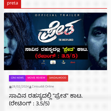
preta
CINI NEWS
MOVIE REVIEW
SANDALWOOD
28/02/2024
Cinisuddi Online
ಸಾವಿನ ರಹಸ್ಯದಲ್ಲಿ “ಪ್ರೇತ” ಕಾಟ.
(ರೇಟಿಂಗ್ : 3.5/5)