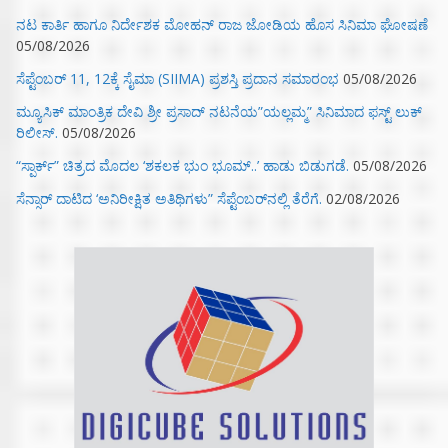
ನಟ ಕಾರ್ತಿ ಹಾಗೂ ನಿರ್ದೇಶಕ ಮೋಹನ್ ರಾಜ ಜೋಡಿಯ ಹೊಸ ಸಿನಿಮಾ ಘೋಷಣೆ
05/08/2026
ಸೆಪ್ಟೆಂಬರ್ 11, 12ಕ್ಕೆ ಸೈಮಾ (SIIMA) ಪ್ರಶಸ್ತಿ ಪ್ರದಾನ ಸಮಾರಂಭ
05/08/2026
ಮ್ಯೂಸಿಕ್‌ ಮಾಂತ್ರಿಕ ದೇವಿ ಶ್ರೀ ಪ್ರಸಾದ್ ನಟನೆಯ”ಯಲ್ಲಮ್ಮ” ಸಿನಿಮಾದ ಫಸ್ಟ್‌ ಲುಕ್‌
ರಿಲೀಸ್.
05/08/2026
“ಸ್ಪಾರ್ಕ್” ಚಿತ್ರದ ಮೊದಲ‌ ‘ಶಕಲಕ ಭುಂ‌ ಭೂಮ್..’ ಹಾಡು ಬಿಡುಗಡೆ.
05/08/2026
ಸೆನ್ಸಾರ್ ದಾಟಿದ ‘ಅನಿರೀಕ್ಷಿತ ಅತಿಥಿಗಳು” ಸೆಪ್ಟೆಂಬರ್‌ನಲ್ಲಿ ತೆರೆಗೆ.
02/08/2026