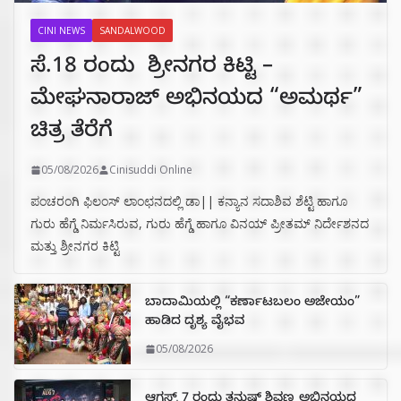
CINI NEWS
SANDALWOOD
ಸೆ.18 ರಂದು ಶ್ರೀನಗರ ಕಿಟ್ಟಿ –
ಮೇಘನಾರಾಜ್ ಅಭಿನಯದ “ಅಮರ್ಥ”
ಚಿತ್ರ ತೆರೆಗೆ
05/08/2026
Cinisuddi Online
ಪಂಚರಂಗಿ ಫಿಲಂಸ್ ಲಾಂಛನದಲ್ಲಿ ಡಾ|| ಕನ್ಯಾನ ಸದಾಶಿವ ಶೆಟ್ಟಿ ಹಾಗೂ
ಗುರು ಹೆಗ್ಡೆ ನಿರ್ಮಸಿರುವ, ಗುರು ಹೆಗ್ಡೆ ಹಾಗೂ ವಿನಯ್ ಪ್ರೀತಮ್ ನಿರ್ದೇಶನದ
ಮತ್ತು ಶ್ರೀನಗರ ಕಿಟ್ಟಿ
ಬಾದಾಮಿಯಲ್ಲಿ “ಕರ್ಣಾಟಬಲಂ ಅಜೇಯಂ”
ಹಾಡಿದ ದೃಶ್ಯ ವೈಭವ
05/08/2026
ಆಗಸ್ಟ್ 7 ರಂದು ತನುಷ್ ಶಿವಣ್ಣ ಅಭಿನಯದ