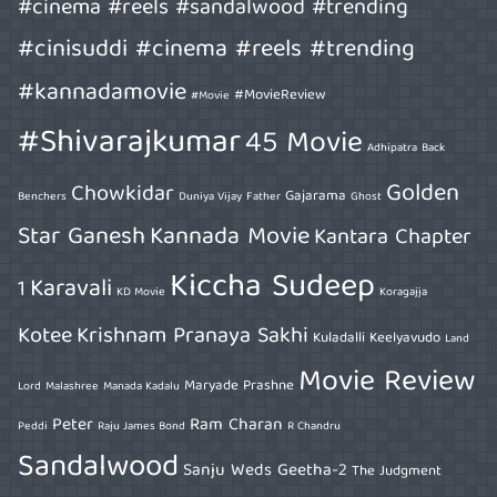
#cinema #reels #sandalwood #trending
#cinisuddi #cinema #reels #trending
#kannadamovie
#MovieReview
#Movie
#Shivarajkumar
45 Movie
Adhipatra
Back
Golden
Chowkidar
Gajarama
Benchers
Duniya Vijay
Father
Ghost
Star Ganesh
Kannada Movie
Kantara Chapter
Kiccha Sudeep
Karavali
1
KD Movie
Koragajja
Kotee
Krishnam Pranaya Sakhi
Kuladalli Keelyavudo
Land
Movie Review
Maryade Prashne
Lord
Malashree
Manada Kadalu
Peter
Ram Charan
Peddi
Raju James Bond
R Chandru
Sandalwood
Sanju Weds Geetha-2
The Judgment