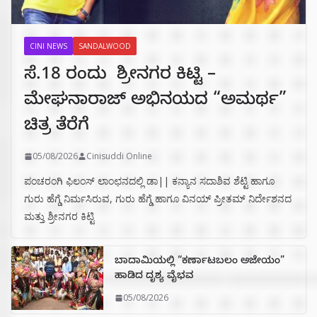
CINI NEWS
SANDALWOOD
ಸೆ.18 ರಂದು ಶ್ರೀನಗರ ಕಿಟ್ಟಿ –
ಮೇಘನಾರಾಜ್ ಅಭಿನಯದ “ಅಮರ್ಥ”
ಚಿತ್ರ ತೆರೆಗೆ
05/08/2026
Cinisuddi Online
ಪಂಚರಂಗಿ ಫಿಲಂಸ್ ಲಾಂಛನದಲ್ಲಿ ಡಾ|| ಕನ್ಯಾನ ಸದಾಶಿವ ಶೆಟ್ಟಿ ಹಾಗೂ
ಗುರು ಹೆಗ್ಡೆ ನಿರ್ಮಸಿರುವ, ಗುರು ಹೆಗ್ಡೆ ಹಾಗೂ ವಿನಯ್ ಪ್ರೀತಮ್ ನಿರ್ದೇಶನದ
ಮತ್ತು ಶ್ರೀನಗರ ಕಿಟ್ಟಿ
ಬಾದಾಮಿಯಲ್ಲಿ “ಕರ್ಣಾಟಬಲಂ ಅಜೇಯಂ”
ಹಾಡಿದ ದೃಶ್ಯ ವೈಭವ
05/08/2026