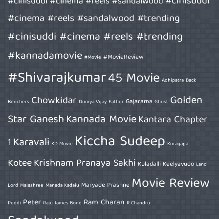
#cinisuddi
#cinisuddi #cinema #reels #sandalwood
#cinema #reels #sandalwood #trending
#cinisuddi #cinema #reels #trending
#kannadamovie
#MovieReview
#Movie
#Shivarajkumar
45 Movie
Adhipatra
Back
Golden
Chowkidar
Gajarama
Benchers
Duniya Vijay
Father
Ghost
Star Ganesh
Kannada Movie
Kantara Chapter
Kiccha Sudeep
Karavali
1
KD Movie
Koragajja
Kotee
Krishnam Pranaya Sakhi
Kuladalli Keelyavudo
Land
Movie Review
Maryade Prashne
Lord
Malashree
Manada Kadalu
Peter
Ram Charan
Peddi
Raju James Bond
R Chandru