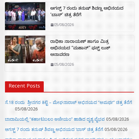
ಆಗಸ್ಟ್ 7 ರಂದು ತನುಷ್ ಶಿವಣ್ಣ ಅಭಿನಯದ
‘ಬಾಸ್’ ಚಿತ್ರ ತೆರೆಗೆ
05/08/2026
ರಾಧಿಕಾ ನಾರಾಯಣ್ ಹಾಗೂ ಮಿತ್ರ
ಅಭಿನಯದ “ಮಹಾನ್” ಫಸ್ಟ್ ಲುಕ್
ಅನಾವರಣ
05/08/2026
Recent Posts
ಸೆ.18 ರಂದು ಶ್ರೀನಗರ ಕಿಟ್ಟಿ – ಮೇಘನಾರಾಜ್ ಅಭಿನಯದ “ಅಮರ್ಥ” ಚಿತ್ರ ತೆರೆಗೆ
05/08/2026
ಬಾದಾಮಿಯಲ್ಲಿ “ಕರ್ಣಾಟಬಲಂ ಅಜೇಯಂ” ಹಾಡಿದ ದೃಶ್ಯ ವೈಭವ
05/08/2026
ಆಗಸ್ಟ್ 7 ರಂದು ತನುಷ್ ಶಿವಣ್ಣ ಅಭಿನಯದ ‘ಬಾಸ್’ ಚಿತ್ರ ತೆರೆಗೆ
05/08/2026