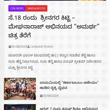
CINI NEWS
SANDALWOOD
ಸೆ.18 ರಂದು ಶ್ರೀನಗರ ಕಿಟ್ಟಿ –
ಮೇಘನಾರಾಜ್ ಅಭಿನಯದ “ಅಮರ್ಥ”
ಚಿತ್ರ ತೆರೆಗೆ
05/08/2026
Cinisuddi Online
ಪಂಚರಂಗಿ ಫಿಲಂಸ್ ಲಾಂಛನದಲ್ಲಿ ಡಾ|| ಕನ್ಯಾನ ಸದಾಶಿವ ಶೆಟ್ಟಿ ಹಾಗೂ
ಗುರು ಹೆಗ್ಡೆ ನಿರ್ಮಸಿರುವ, ಗುರು ಹೆಗ್ಡೆ ಹಾಗೂ ವಿನಯ್ ಪ್ರೀತಮ್ ನಿರ್ದೇಶನದ
ಮತ್ತು ಶ್ರೀನಗರ ಕಿಟ್ಟಿ
ಬಾದಾಮಿಯಲ್ಲಿ “ಕರ್ಣಾಟಬಲಂ ಅಜೇಯಂ”
ಹಾಡಿದ ದೃಶ್ಯ ವೈಭವ
05/08/2026
ಆಗಸ್ಟ್ 7 ರಂದು ತನುಷ್ ಶಿವಣ್ಣ ಅಭಿನಯದ