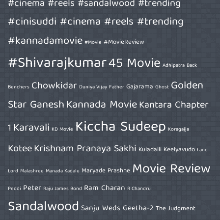
#cinema #reels #sandalwood #trending
#cinisuddi #cinema #reels #trending
#kannadamovie
#MovieReview
#Movie
#Shivarajkumar
45 Movie
Adhipatra
Back
Golden
Chowkidar
Gajarama
Benchers
Duniya Vijay
Father
Ghost
Star Ganesh
Kannada Movie
Kantara Chapter
Kiccha Sudeep
Karavali
1
KD Movie
Koragajja
Kotee
Krishnam Pranaya Sakhi
Kuladalli Keelyavudo
Land
Movie Review
Maryade Prashne
Lord
Malashree
Manada Kadalu
Peter
Ram Charan
Peddi
Raju James Bond
R Chandru
Sandalwood
Sanju Weds Geetha-2
The Judgment