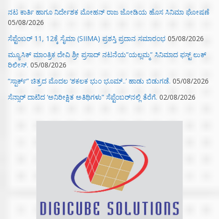
ನಟ ಕಾರ್ತಿ ಹಾಗೂ ನಿರ್ದೇಶಕ ಮೋಹನ್ ರಾಜ ಜೋಡಿಯ ಹೊಸ ಸಿನಿಮಾ ಘೋಷಣೆ
05/08/2026
ಸೆಪ್ಟೆಂಬರ್ 11, 12ಕ್ಕೆ ಸೈಮಾ (SIIMA) ಪ್ರಶಸ್ತಿ ಪ್ರದಾನ ಸಮಾರಂಭ
05/08/2026
ಮ್ಯೂಸಿಕ್‌ ಮಾಂತ್ರಿಕ ದೇವಿ ಶ್ರೀ ಪ್ರಸಾದ್ ನಟನೆಯ”ಯಲ್ಲಮ್ಮ” ಸಿನಿಮಾದ ಫಸ್ಟ್‌ ಲುಕ್‌
ರಿಲೀಸ್.
05/08/2026
“ಸ್ಪಾರ್ಕ್” ಚಿತ್ರದ ಮೊದಲ‌ ‘ಶಕಲಕ ಭುಂ‌ ಭೂಮ್..’ ಹಾಡು ಬಿಡುಗಡೆ.
05/08/2026
ಸೆನ್ಸಾರ್ ದಾಟಿದ ‘ಅನಿರೀಕ್ಷಿತ ಅತಿಥಿಗಳು” ಸೆಪ್ಟೆಂಬರ್‌ನಲ್ಲಿ ತೆರೆಗೆ.
02/08/2026