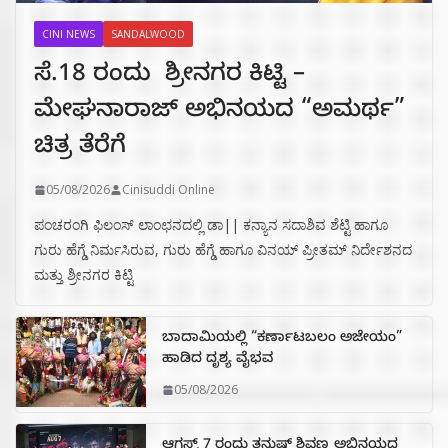
CINI NEWS
SANDALWOOD
ಸೆ.18 ರಂದು ಶ್ರೀನಗರ ಕಿಟ್ಟಿ –
ಮೇಘನಾರಾಜ್ ಅಭಿನಯದ “ಅಮರ್ಥ”
ಚಿತ್ರ ತೆರೆಗೆ
05/08/2026
Cinisuddi Online
ಪಂಚರಂಗಿ ಫಿಲಂಸ್ ಲಾಂಛನದಲ್ಲಿ ಡಾ|| ಕನ್ಯಾನ ಸದಾಶಿವ ಶೆಟ್ಟಿ ಹಾಗೂ
ಗುರು ಹೆಗ್ಡೆ ನಿರ್ಮಸಿರುವ, ಗುರು ಹೆಗ್ಡೆ ಹಾಗೂ ವಿನಯ್ ಪ್ರೀತಮ್ ನಿರ್ದೇಶನದ
ಮತ್ತು ಶ್ರೀನಗರ ಕಿಟ್ಟಿ
ಬಾದಾಮಿಯಲ್ಲಿ “ಕರ್ಣಾಟಬಲಂ ಅಜೇಯಂ”
ಹಾಡಿದ ದೃಶ್ಯ ವೈಭವ
05/08/2026
ಆಗಸ್ಟ್ 7 ರಂದು ತನುಷ್ ಶಿವಣ್ಣ ಅಭಿನಯದ