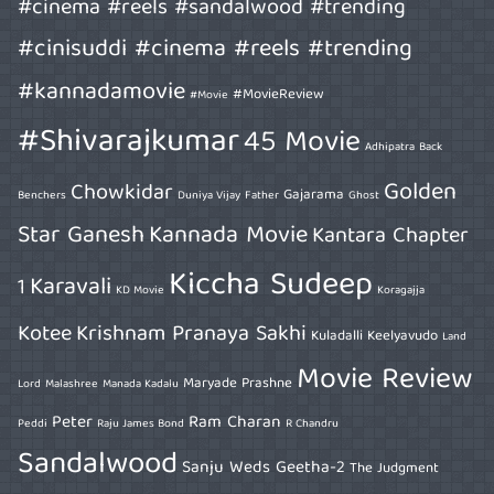
#cinema #reels #sandalwood #trending
#cinisuddi #cinema #reels #trending
#kannadamovie
#MovieReview
#Movie
#Shivarajkumar
45 Movie
Adhipatra
Back
Golden
Chowkidar
Gajarama
Benchers
Duniya Vijay
Father
Ghost
Star Ganesh
Kannada Movie
Kantara Chapter
Kiccha Sudeep
Karavali
1
KD Movie
Koragajja
Kotee
Krishnam Pranaya Sakhi
Kuladalli Keelyavudo
Land
Movie Review
Maryade Prashne
Lord
Malashree
Manada Kadalu
Peter
Ram Charan
Peddi
Raju James Bond
R Chandru
Sandalwood
Sanju Weds Geetha-2
The Judgment