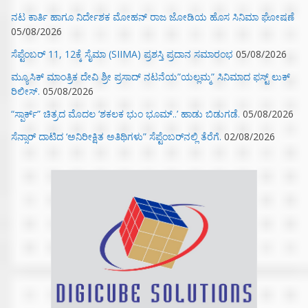
ನಟ ಕಾರ್ತಿ ಹಾಗೂ ನಿರ್ದೇಶಕ ಮೋಹನ್ ರಾಜ ಜೋಡಿಯ ಹೊಸ ಸಿನಿಮಾ ಘೋಷಣೆ
05/08/2026
ಸೆಪ್ಟೆಂಬರ್ 11, 12ಕ್ಕೆ ಸೈಮಾ (SIIMA) ಪ್ರಶಸ್ತಿ ಪ್ರದಾನ ಸಮಾರಂಭ
05/08/2026
ಮ್ಯೂಸಿಕ್‌ ಮಾಂತ್ರಿಕ ದೇವಿ ಶ್ರೀ ಪ್ರಸಾದ್ ನಟನೆಯ”ಯಲ್ಲಮ್ಮ” ಸಿನಿಮಾದ ಫಸ್ಟ್‌ ಲುಕ್‌
ರಿಲೀಸ್.
05/08/2026
“ಸ್ಪಾರ್ಕ್” ಚಿತ್ರದ ಮೊದಲ‌ ‘ಶಕಲಕ ಭುಂ‌ ಭೂಮ್..’ ಹಾಡು ಬಿಡುಗಡೆ.
05/08/2026
ಸೆನ್ಸಾರ್ ದಾಟಿದ ‘ಅನಿರೀಕ್ಷಿತ ಅತಿಥಿಗಳು” ಸೆಪ್ಟೆಂಬರ್‌ನಲ್ಲಿ ತೆರೆಗೆ.
02/08/2026