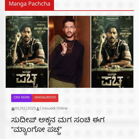
Manga Pachcha
CINI NEWS
SANDALWOOD
05/02/2025
Cinisuddi Online
ಸುದೀಪ್ ಅಕ್ಕನ ಮಗ ಸಂಚಿ ಈಗ
“ಮ್ಯಾಂಗೋ ಪಚ್ಚ”