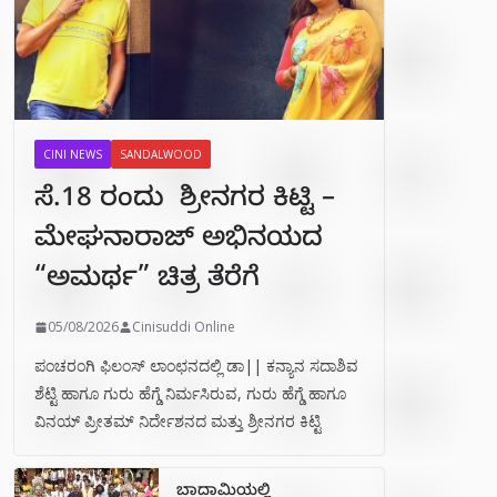
CINI NEWS
SANDALWOOD
ಸೆ.18 ರಂದು ಶ್ರೀನಗರ ಕಿಟ್ಟಿ –
ಮೇಘನಾರಾಜ್ ಅಭಿನಯದ
“ಅಮರ್ಥ” ಚಿತ್ರ ತೆರೆಗೆ
05/08/2026
Cinisuddi Online
ಪಂಚರಂಗಿ ಫಿಲಂಸ್ ಲಾಂಛನದಲ್ಲಿ ಡಾ|| ಕನ್ಯಾನ ಸದಾಶಿವ
ಶೆಟ್ಟಿ ಹಾಗೂ ಗುರು ಹೆಗ್ಡೆ ನಿರ್ಮಸಿರುವ, ಗುರು ಹೆಗ್ಡೆ ಹಾಗೂ
ವಿನಯ್ ಪ್ರೀತಮ್ ನಿರ್ದೇಶನದ ಮತ್ತು ಶ್ರೀನಗರ ಕಿಟ್ಟಿ
ಬಾದಾಮಿಯಲ್ಲಿ