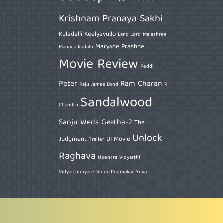
Krishnam Pranaya Sakhi
Kuladalli Keelyavudo
Land Lord
Malashree
Maryade Prashne
Manada Kadalu
Movie Review
Peddi
Peter
Ram Charan
Raju James Bond
R
Sandalwood
Chandru
Sanju Weds Geetha-2
The
Unlock
Judgment
UI Movie
Trailer
Raghava
Upendra
Vidyarthi
Vidyarthiniyare
Vinod Prabhakar
Yuva