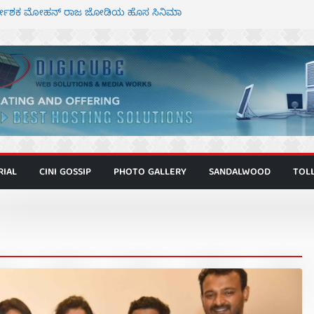
ಿರ್ದೇಶಕ ಮೋಹನ್ ರಾಜ ಜೋಡಿಯ ಹೊಸ ಸಿನಿಮಾ
ರ ಕಿಟ್ಟಿ – ಮೇಘನಾರಾಜ್ ಅಭಿನಯದ “ಅಮರ್ಥ” ಚಿತ್ರ
ಣಾಟಬಲಂ ಅಜೇಯಂ” ಹಾಡಿದ ದೃಶ್ಯ ವೈಭವ
 ಶಿವಣ್ಣ ಅಭಿನಯದ ‘ಬಾಸ್’ ಚಿತ್ರ ತೆರೆಗೆ
ಾಗೂ ಮಿತ್ರ ಅಭಿನಯದ “ಮಹಾನ್” ಫಸ್ಟ್ ಲುಕ್
RIAL
CINI GOSSIP
PHOTO GALLERY
SANDALWOOD
TOL