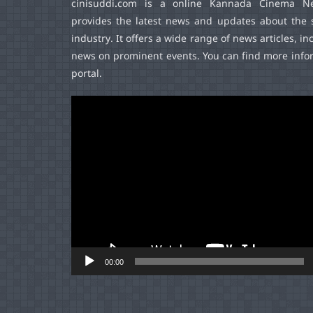
cinisuddi.com
is a online Kannada Cinema Ne
provides the latest news and updates about the 
industry. It offers a wide range of news articles, in
news on prominent events. You can find more infor
portal.
Video
Player
00:00