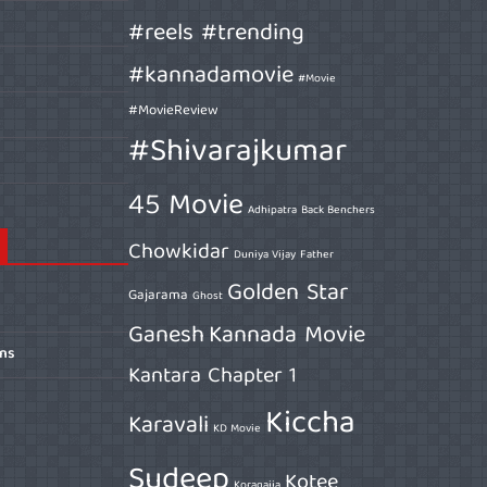
#reels #trending
#kannadamovie
#Movie
#MovieReview
#Shivarajkumar
45 Movie
Adhipatra
Back Benchers
Chowkidar
Duniya Vijay
Father
Golden Star
Gajarama
Ghost
Ganesh
Kannada Movie
ons
Kantara Chapter 1
Kiccha
Karavali
KD Movie
Sudeep
Kotee
Koragajja