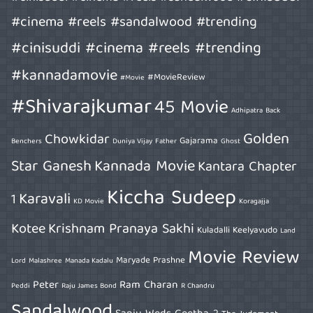
#cinema #reels #sandalwood #trending
#cinisuddi #cinema #reels #trending
#kannadamovie
#MovieReview
#Movie
#Shivarajkumar
45 Movie
Adhipatra
Back
Golden
Chowkidar
Gajarama
Benchers
Duniya Vijay
Father
Ghost
Star Ganesh
Kannada Movie
Kantara Chapter
Kiccha Sudeep
Karavali
1
KD Movie
Koragajja
Kotee
Krishnam Pranaya Sakhi
Kuladalli Keelyavudo
Land
Movie Review
Maryade Prashne
Lord
Malashree
Manada Kadalu
Peter
Ram Charan
Peddi
Raju James Bond
R Chandru
Sandalwood