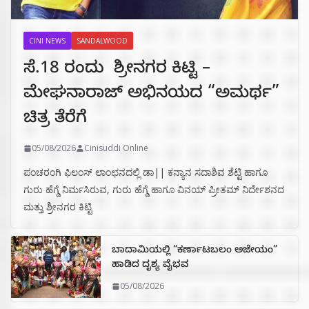
CINI NEWS
SANDALWOOD
ಸೆ.18 ರಂದು ಶ್ರೀನಗರ ಕಿಟ್ಟಿ –
ಮೇಘನಾರಾಜ್ ಅಭಿನಯದ “ಅಮರ್ಥ”
ಚಿತ್ರ ತೆರೆಗೆ
05/08/2026
Cinisuddi Online
ಪಂಚರಂಗಿ ಫಿಲಂಸ್ ಲಾಂಛನದಲ್ಲಿ ಡಾ|| ಕನ್ಯಾನ ಸದಾಶಿವ ಶೆಟ್ಟಿ ಹಾಗೂ
ಗುರು ಹೆಗ್ಡೆ ನಿರ್ಮಸಿರುವ, ಗುರು ಹೆಗ್ಡೆ ಹಾಗೂ ವಿನಯ್ ಪ್ರೀತಮ್ ನಿರ್ದೇಶನದ
ಮತ್ತು ಶ್ರೀನಗರ ಕಿಟ್ಟಿ
ಬಾದಾಮಿಯಲ್ಲಿ “ಕರ್ಣಾಟಬಲಂ ಅಜೇಯಂ”
ಹಾಡಿದ ದೃಶ್ಯ ವೈಭವ
05/08/2026