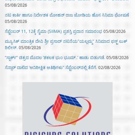
05/08/2026
ನಟ ಕಾರ್ತಿ ಹಾಗೂ ನಿರ್ದೇಶಕ ಮೋಹನ್ ರಾಜ ಜೋಡಿಯ ಹೊಸ ಸಿನಿಮಾ ಘೋಷಣೆ
05/08/2026
ಸೆಪ್ಟೆಂಬರ್ 11, 12ಕ್ಕೆ ಸೈಮಾ (SIIMA) ಪ್ರಶಸ್ತಿ ಪ್ರದಾನ ಸಮಾರಂಭ
05/08/2026
ಮ್ಯೂಸಿಕ್‌ ಮಾಂತ್ರಿಕ ದೇವಿ ಶ್ರೀ ಪ್ರಸಾದ್ ನಟನೆಯ”ಯಲ್ಲಮ್ಮ” ಸಿನಿಮಾದ ಫಸ್ಟ್‌ ಲುಕ್‌
ರಿಲೀಸ್.
05/08/2026
“ಸ್ಪಾರ್ಕ್” ಚಿತ್ರದ ಮೊದಲ‌ ‘ಶಕಲಕ ಭುಂ‌ ಭೂಮ್..’ ಹಾಡು ಬಿಡುಗಡೆ.
05/08/2026
ಸೆನ್ಸಾರ್ ದಾಟಿದ ‘ಅನಿರೀಕ್ಷಿತ ಅತಿಥಿಗಳು” ಸೆಪ್ಟೆಂಬರ್‌ನಲ್ಲಿ ತೆರೆಗೆ.
02/08/2026