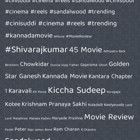
#cinisuddi
#cinisuddi #cinema #reels #sandalwood
#cinema #reels #sandalwood #trending
#cinisuddi #cinema #reels #trending
#kannadamovie
#MovieReview
#Movie
#Shivarajkumar
45 Movie
Adhipatra
Back
Golden
Chowkidar
Gajarama
Benchers
Duniya Vijay
Father
Ghost
Star Ganesh
Kannada Movie
Kantara Chapter
Kiccha Sudeep
Karavali
1
KD Movie
Koragajja
Kotee
Krishnam Pranaya Sakhi
Kuladalli Keelyavudo
Land
Movie Review
Maryade Prashne
Lord
Malashree
Manada Kadalu
Peter
Ram Charan
Peddi
Raju James Bond
R Chandru