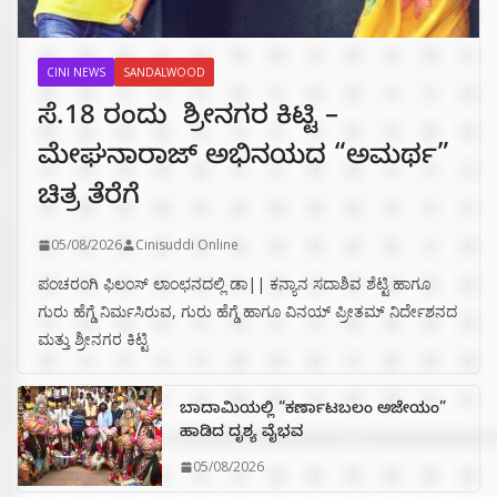
CINI NEWS
SANDALWOOD
ಸೆ.18 ರಂದು ಶ್ರೀನಗರ ಕಿಟ್ಟಿ –
ಮೇಘನಾರಾಜ್ ಅಭಿನಯದ “ಅಮರ್ಥ”
ಚಿತ್ರ ತೆರೆಗೆ
05/08/2026
Cinisuddi Online
ಪಂಚರಂಗಿ ಫಿಲಂಸ್ ಲಾಂಛನದಲ್ಲಿ ಡಾ|| ಕನ್ಯಾನ ಸದಾಶಿವ ಶೆಟ್ಟಿ ಹಾಗೂ
ಗುರು ಹೆಗ್ಡೆ ನಿರ್ಮಸಿರುವ, ಗುರು ಹೆಗ್ಡೆ ಹಾಗೂ ವಿನಯ್ ಪ್ರೀತಮ್ ನಿರ್ದೇಶನದ
ಮತ್ತು ಶ್ರೀನಗರ ಕಿಟ್ಟಿ
ಬಾದಾಮಿಯಲ್ಲಿ “ಕರ್ಣಾಟಬಲಂ ಅಜೇಯಂ”
ಹಾಡಿದ ದೃಶ್ಯ ವೈಭವ
05/08/2026