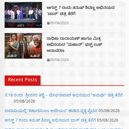
ಆಗಸ್ಟ್ 7 ರಂದು ತನುಷ್ ಶಿವಣ್ಣ ಅಭಿನಯದ
‘ಬಾಸ್’ ಚಿತ್ರ ತೆರೆಗೆ
05/08/2026
ರಾಧಿಕಾ ನಾರಾಯಣ್ ಹಾಗೂ ಮಿತ್ರ
ಅಭಿನಯದ “ಮಹಾನ್” ಫಸ್ಟ್ ಲುಕ್
ಅನಾವರಣ
05/08/2026
Recent Posts
ಸೆ.18 ರಂದು ಶ್ರೀನಗರ ಕಿಟ್ಟಿ – ಮೇಘನಾರಾಜ್ ಅಭಿನಯದ “ಅಮರ್ಥ” ಚಿತ್ರ ತೆರೆಗೆ
05/08/2026
ಬಾದಾಮಿಯಲ್ಲಿ “ಕರ್ಣಾಟಬಲಂ ಅಜೇಯಂ” ಹಾಡಿದ ದೃಶ್ಯ ವೈಭವ
05/08/2026
ಆಗಸ್ಟ್ 7 ರಂದು ತನುಷ್ ಶಿವಣ್ಣ ಅಭಿನಯದ ‘ಬಾಸ್’ ಚಿತ್ರ ತೆರೆಗೆ
05/08/2026