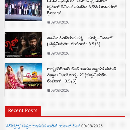
ಯುವ ಪ್ರತಿಭೆಗಳ “ಲವ್ ಒನ್ಸ್ ಮೋರ್”
ಟೈಟಲ್ ರಿವೀಲ್ ಮಾಡಿದ ಕ್ರಿಕೆಟಿಗ ಜಾವಗಲ್
ಶ್ರೀನಾಥ್
09/08/2026
ಸಾವಿನ ಹಿಂದಿರುವ ಸತ್ಯ… ಸುಳ್ಳು…”ಬಾಸ್”
(ಚಿತ್ರವಿಮರ್ಶೆ, ರೇಟಿಂಗ್ : 3.5/5)
09/08/2026
ಅಧ್ಯಕ್ಷಗಿರಿಗಾಗಿ ಸೇವೆ ಹಾಗೂ ಸ್ವಾಹದ ನಡುವೆ
ಕಿತ್ತಾಟ “ಅಯೋಗ್ಯ- 2” (ಚಿತ್ರವಿಮರ್ಶೆ-
ರೇಟಿಂಗ್ : 3.5/5)
09/08/2026
Recent Posts
“ಸಿಟಿಲೈಟ್ಸ್‌” ಚಿತ್ರದ ಜಾನಪದ ಹಾಡಿಗೆ ರ್ಯಾಪ್‌ ಟಚ್‌
09/08/2026