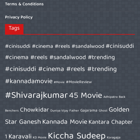
Terms & Conditions
Privacy Policy
Tags
#cinisuddi
#cinisuddi #cinema #reels #sandalwood
#cinema #reels #sandalwood #trending
#cinisuddi #cinema #reels #trending
#kannadamovie
#MovieReview
#Movie
#Shivarajkumar
45 Movie
Adhipatra
Back
Golden
Chowkidar
Gajarama
Benchers
Duniya Vijay
Father
Ghost
Star Ganesh
Kannada Movie
Kantara Chapter
Kiccha Sudeep
Karavali
1
KD Movie
Koragajja