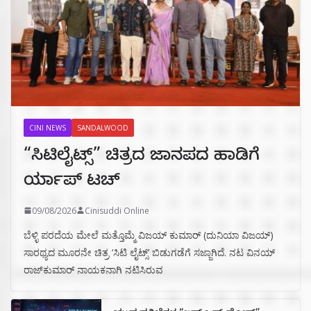
CINI NEWS
SANDALWOOD
“ಸಿಟಿಲೈಟ್ಸ್‌” ಚಿತ್ರದ ಜಾನಪದ ಹಾಡಿಗೆ
ರ್ಯಾಪ್‌ ಟಚ್‌
09/08/2026
Cinisuddi Online
ಬೆಳ್ಳಿ ಪರದೆಯ ಮೇಲೆ ಮತ್ತೊಮ್ಮೆ ವಿಜಯ್ ಕುಮಾರ್ (ದುನಿಯಾ ವಿಜಯ್)
ಸಾರಥ್ಯದ ಮೂರನೇ ಚಿತ್ರ ‘ಸಿಟಿ ಲೈಟ್ಸ್’ ಬಿಡುಗಡೆಗೆ ಸಜ್ಜಾಗಿದೆ. ನಟ ವಿನಯ್
ರಾಜ್‌ಕುಮಾರ್ ನಾಯಕನಾಗಿ ನಟಿಸಿರುವ