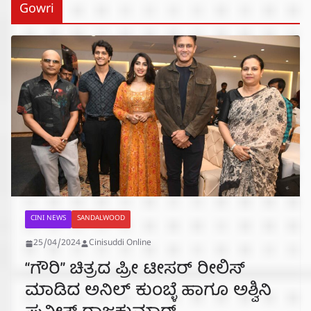
Gowri
CINI NEWS
SANDALWOOD
25/04/2024
Cinisuddi Online
“ಗೌರಿ” ಚಿತ್ರದ ಪ್ರೀ ಟೀಸರ್ ರೀಲಿಸ್
ಮಾಡಿದ ಅನಿಲ್ ಕುಂಬ್ಳೆ ಹಾಗೂ ಅಶ್ವಿನಿ