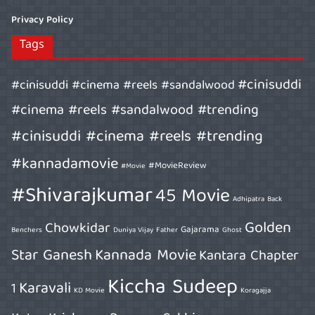
Privacy Policy
Tags
#cinisuddi
#cinisuddi #cinema #reels #sandalwood
#cinema #reels #sandalwood #trending
#cinisuddi #cinema #reels #trending
#kannadamovie
#MovieReview
#Movie
#Shivarajkumar
45 Movie
Adhipatra
Back
Golden
Chowkidar
Gajarama
Benchers
Duniya Vijay
Father
Ghost
Star Ganesh
Kannada Movie
Kantara Chapter
Kiccha Sudeep
Karavali
1
KD Movie
Koragajja