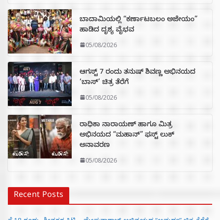
ಬಾದಾಮಿಯಲ್ಲಿ “ಕರ್ಣಾಟಬಲಂ ಅಜೇಯಂ”
ಹಾಡಿದ ದೃಶ್ಯ ವೈಭವ
05/08/2026
ಆಗಸ್ಟ್ 7 ರಂದು ತನುಷ್ ಶಿವಣ್ಣ ಅಭಿನಯದ
‘ಬಾಸ್’ ಚಿತ್ರ ತೆರೆಗೆ
05/08/2026
ರಾಧಿಕಾ ನಾರಾಯಣ್ ಹಾಗೂ ಮಿತ್ರ
ಅಭಿನಯದ “ಮಹಾನ್” ಫಸ್ಟ್ ಲುಕ್
ಅನಾವರಣ
05/08/2026
Recent Posts