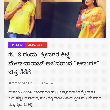
CINI NEWS
SANDALWOOD
ಸೆ.18 ರಂದು ಶ್ರೀನಗರ ಕಿಟ್ಟಿ –
ಮೇಘನಾರಾಜ್ ಅಭಿನಯದ “ಅಮರ್ಥ”
ಚಿತ್ರ ತೆರೆಗೆ
05/08/2026
Cinisuddi Online
ಪಂಚರಂಗಿ ಫಿಲಂಸ್ ಲಾಂಛನದಲ್ಲಿ ಡಾ|| ಕನ್ಯಾನ ಸದಾಶಿವ ಶೆಟ್ಟಿ ಹಾಗೂ
ಗುರು ಹೆಗ್ಡೆ ನಿರ್ಮಸಿರುವ, ಗುರು ಹೆಗ್ಡೆ ಹಾಗೂ ವಿನಯ್ ಪ್ರೀತಮ್ ನಿರ್ದೇಶನದ
ಮತ್ತು ಶ್ರೀನಗರ ಕಿಟ್ಟಿ