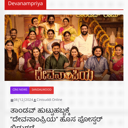
Devanampriya
CINI NEWS
SANDALWOOD
08/12/2024
Cinisuddi Online
ತಾಂಡವ್ ಹುಟ್ಟುಹಬ್ಬಕ್ಕೆ
“ದೇವನಾಂಪ್ರಿಯ” ಹೊಸ ಪೋಸ್ಟರ್