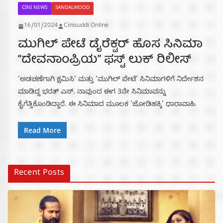
CINI NEWS
SANDALWOOD
16/01/2024
Cinisuddi Online
ಮುಗಿಲ್ ಪೇಟೆ ಡೈರೆಕ್ಟರ್ ಹೊಸ ಸಿನಿಮಾ
“ದೇವನಾಂಪ್ರಿಯ” ಫಸ್ಟ್ ಲುಕ್ ರಿಲೀಸ್
‘ಅಡಚಣೆಗಾಗಿ ಕ್ಷಮಿಸಿ’ ಮತ್ತು ‘ಮುಗಿಲ್ ಪೇಟೆ’ ಸಿನಿಮಾಗಳಿಗೆ ನಿರ್ದೇಶನ
ಮಾಡಿದ್ದ ಭರತ್ ಎಸ್. ನಾವುಂದ ಈಗ 3ನೇ ಸಿನಿಮಾವನ್ನು
ಕೈಗೆತ್ತಿಕೊಂಡಿದ್ದಾರೆ. ಈ ಸಿನಿಮಾದ ಮೂಲಕ ‘ಜೋಡಿಹಕ್ಕಿ’ ಧಾರಾವಾಹಿ
Read More
Recent Posts