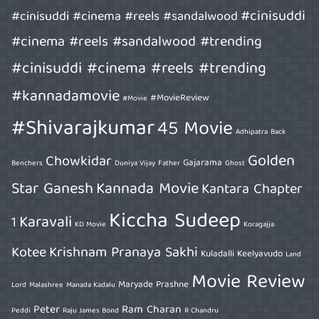
#cinisuddi
#cinisuddi #cinema #reels #sandalwood
#cinema #reels #sandalwood #trending
#cinisuddi #cinema #reels #trending
#kannadamovie
#MovieReview
#Movie
#Shivarajkumar
45 Movie
Adhipatra
Back
Golden
Chowkidar
Gajarama
Benchers
Duniya Vijay
Father
Ghost
Star Ganesh
Kannada Movie
Kantara Chapter
Kiccha Sudeep
Karavali
1
KD Movie
Koragajja
Kotee
Krishnam Pranaya Sakhi
Kuladalli Keelyavudo
Land
Movie Review
Maryade Prashne
Lord
Malashree
Manada Kadalu
Peter
Ram Charan
Peddi
Raju James Bond
R Chandru