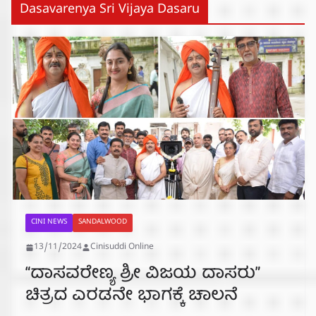
Dasavarenya Sri Vijaya Dasaru
CINI NEWS
SANDALWOOD
13/11/2024
Cinisuddi Online
“ದಾಸವರೇಣ್ಯ ಶ್ರೀ ವಿಜಯ ದಾಸರು”
ಚಿತ್ರದ ಎರಡನೇ ಭಾಗಕ್ಕೆ ಚಾಲನೆ‌