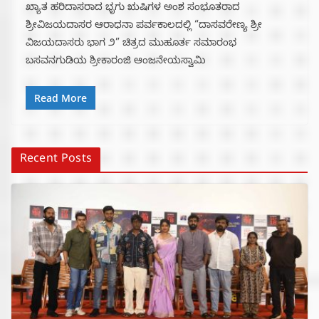
ಖ್ಯಾತ ಹರಿದಾಸರಾದ ಭೃಗು ಋಷಿಗಳ ಅಂಶ ಸಂಭೂತರಾದ
ಶ್ರೀವಿಜಯದಾಸರ ಆರಾಧನಾ ಪರ್ವಕಾಲದಲ್ಲಿ “ದಾಸವರೇಣ್ಯ ಶ್ರೀ
ವಿಜಯದಾಸರು ಭಾಗ ೨” ಚಿತ್ರದ ಮುಹೂರ್ತ ಸಮಾರಂಭ
ಬಸವನಗುಡಿಯ ಶ್ರೀಕಾರಂಜಿ ಆಂಜನೇಯಸ್ವಾಮಿ
Read More
Recent Posts