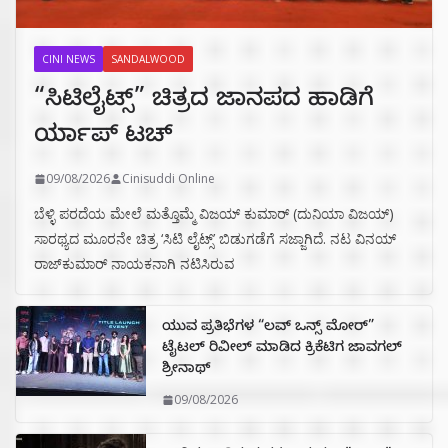
CINI NEWS
SANDALWOOD
“ಸಿಟಿಲೈಟ್ಸ್‌” ಚಿತ್ರದ ಜಾನಪದ ಹಾಡಿಗೆ
ರ್ಯಾಪ್‌ ಟಚ್‌
09/08/2026
Cinisuddi Online
ಬೆಳ್ಳಿ ಪರದೆಯ ಮೇಲೆ ಮತ್ತೊಮ್ಮೆ ವಿಜಯ್ ಕುಮಾರ್ (ದುನಿಯಾ ವಿಜಯ್)
ಸಾರಥ್ಯದ ಮೂರನೇ ಚಿತ್ರ ‘ಸಿಟಿ ಲೈಟ್ಸ್’ ಬಿಡುಗಡೆಗೆ ಸಜ್ಜಾಗಿದೆ. ನಟ ವಿನಯ್
ರಾಜ್‌ಕುಮಾರ್ ನಾಯಕನಾಗಿ ನಟಿಸಿರುವ
ಯುವ ಪ್ರತಿಭೆಗಳ “ಲವ್ ಒನ್ಸ್ ಮೋರ್”
ಟೈಟಲ್ ರಿವೀಲ್ ಮಾಡಿದ ಕ್ರಿಕೆಟಿಗ ಜಾವಗಲ್
ಶ್ರೀನಾಥ್
09/08/2026