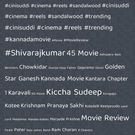
#cinisuddi
#cinisuddi #cinema #reels #sandalwood
#cinema #reels #sandalwood #trending
#cinisuddi #cinema #reels #trending
#kannadamovie
#MovieReview
#Movie
#Shivarajkumar
45 Movie
Adhipatra
Back
Golden
Chowkidar
Gajarama
Benchers
Duniya Vijay
Father
Ghost
Star Ganesh
Kannada Movie
Kantara Chapter
Kiccha Sudeep
Karavali
1
KD Movie
Koragajja
Kotee
Krishnam Pranaya Sakhi
Kuladalli Keelyavudo
Land
Movie Review
Maryade Prashne
Lord
Malashree
Manada Kadalu
Peter
Ram Charan
Peddi
Raju James Bond
R Chandru