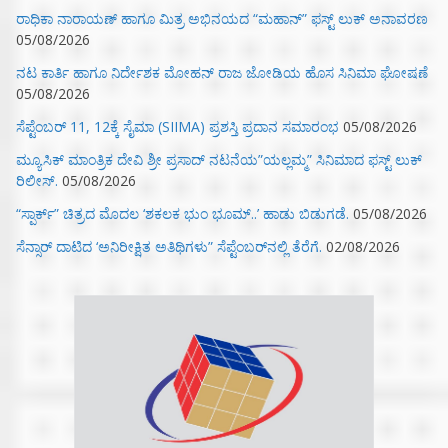
ರಾಧಿಕಾ ನಾರಾಯಣ್ ಹಾಗೂ ಮಿತ್ರ ಅಭಿನಯದ “ಮಹಾನ್” ಫಸ್ಟ್ ಲುಕ್ ಅನಾವರಣ
05/08/2026
ನಟ ಕಾರ್ತಿ ಹಾಗೂ ನಿರ್ದೇಶಕ ಮೋಹನ್ ರಾಜ ಜೋಡಿಯ ಹೊಸ ಸಿನಿಮಾ ಘೋಷಣೆ
05/08/2026
ಸೆಪ್ಟೆಂಬರ್ 11, 12ಕ್ಕೆ ಸೈಮಾ (SIIMA) ಪ್ರಶಸ್ತಿ ಪ್ರದಾನ ಸಮಾರಂಭ
05/08/2026
ಮ್ಯೂಸಿಕ್‌ ಮಾಂತ್ರಿಕ ದೇವಿ ಶ್ರೀ ಪ್ರಸಾದ್ ನಟನೆಯ”ಯಲ್ಲಮ್ಮ” ಸಿನಿಮಾದ ಫಸ್ಟ್‌ ಲುಕ್‌
ರಿಲೀಸ್.
05/08/2026
“ಸ್ಪಾರ್ಕ್” ಚಿತ್ರದ ಮೊದಲ‌ ‘ಶಕಲಕ ಭುಂ‌ ಭೂಮ್..’ ಹಾಡು ಬಿಡುಗಡೆ.
05/08/2026
ಸೆನ್ಸಾರ್ ದಾಟಿದ ‘ಅನಿರೀಕ್ಷಿತ ಅತಿಥಿಗಳು” ಸೆಪ್ಟೆಂಬರ್‌ನಲ್ಲಿ ತೆರೆಗೆ.
02/08/2026