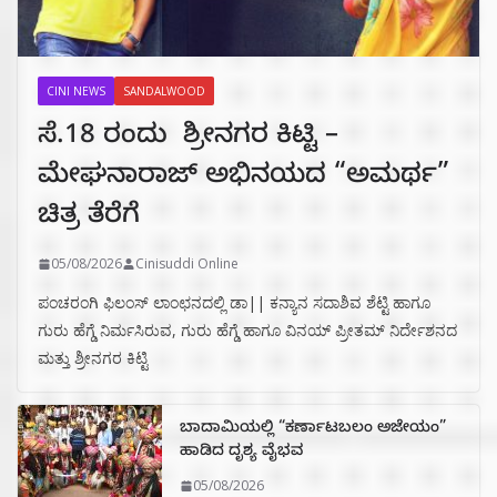
CINI NEWS
SANDALWOOD
ಸೆ.18 ರಂದು ಶ್ರೀನಗರ ಕಿಟ್ಟಿ –
ಮೇಘನಾರಾಜ್ ಅಭಿನಯದ “ಅಮರ್ಥ”
ಚಿತ್ರ ತೆರೆಗೆ
05/08/2026
Cinisuddi Online
ಪಂಚರಂಗಿ ಫಿಲಂಸ್ ಲಾಂಛನದಲ್ಲಿ ಡಾ|| ಕನ್ಯಾನ ಸದಾಶಿವ ಶೆಟ್ಟಿ ಹಾಗೂ
ಗುರು ಹೆಗ್ಡೆ ನಿರ್ಮಸಿರುವ, ಗುರು ಹೆಗ್ಡೆ ಹಾಗೂ ವಿನಯ್ ಪ್ರೀತಮ್ ನಿರ್ದೇಶನದ
ಮತ್ತು ಶ್ರೀನಗರ ಕಿಟ್ಟಿ
ಬಾದಾಮಿಯಲ್ಲಿ “ಕರ್ಣಾಟಬಲಂ ಅಜೇಯಂ”
ಹಾಡಿದ ದೃಶ್ಯ ವೈಭವ
05/08/2026