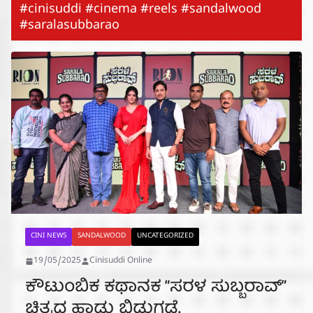
#cinisuddi #cinema #reels #sandalwood
#saralasubbarao
CINI NEWS
SANDALWOOD
UNCATEGORIZED
19/05/2025
Cinisuddi Online
ಕೌಟುಂಬಿಕ ಕಥಾನಕ “ಸರಳ ಸುಬ್ಬರಾವ್”
ಚಿತ್ರದ ಹಾಡು ಬಿಡುಗಡೆ.