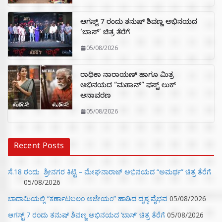
ಆಗಸ್ಟ್ 7 ರಂದು ತನುಷ್ ಶಿವಣ್ಣ ಅಭಿನಯದ
‘ಬಾಸ್’ ಚಿತ್ರ ತೆರೆಗೆ
05/08/2026
ರಾಧಿಕಾ ನಾರಾಯಣ್ ಹಾಗೂ ಮಿತ್ರ
ಅಭಿನಯದ “ಮಹಾನ್” ಫಸ್ಟ್ ಲುಕ್
ಅನಾವರಣ
05/08/2026
Recent Posts
ಸೆ.18 ರಂದು ಶ್ರೀನಗರ ಕಿಟ್ಟಿ – ಮೇಘನಾರಾಜ್ ಅಭಿನಯದ “ಅಮರ್ಥ” ಚಿತ್ರ ತೆರೆಗೆ
05/08/2026
ಬಾದಾಮಿಯಲ್ಲಿ “ಕರ್ಣಾಟಬಲಂ ಅಜೇಯಂ” ಹಾಡಿದ ದೃಶ್ಯ ವೈಭವ
05/08/2026
ಆಗಸ್ಟ್ 7 ರಂದು ತನುಷ್ ಶಿವಣ್ಣ ಅಭಿನಯದ ‘ಬಾಸ್’ ಚಿತ್ರ ತೆರೆಗೆ
05/08/2026