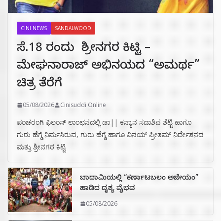
CINI NEWS
SANDALWOOD
ಸೆ.18 ರಂದು ಶ್ರೀನಗರ ಕಿಟ್ಟಿ –
ಮೇಘನಾರಾಜ್ ಅಭಿನಯದ “ಅಮರ್ಥ”
ಚಿತ್ರ ತೆರೆಗೆ
05/08/2026
Cinisuddi Online
ಪಂಚರಂಗಿ ಫಿಲಂಸ್ ಲಾಂಛನದಲ್ಲಿ ಡಾ|| ಕನ್ಯಾನ ಸದಾಶಿವ ಶೆಟ್ಟಿ ಹಾಗೂ
ಗುರು ಹೆಗ್ಡೆ ನಿರ್ಮಸಿರುವ, ಗುರು ಹೆಗ್ಡೆ ಹಾಗೂ ವಿನಯ್ ಪ್ರೀತಮ್ ನಿರ್ದೇಶನದ
ಮತ್ತು ಶ್ರೀನಗರ ಕಿಟ್ಟಿ
ಬಾದಾಮಿಯಲ್ಲಿ “ಕರ್ಣಾಟಬಲಂ ಅಜೇಯಂ”
ಹಾಡಿದ ದೃಶ್ಯ ವೈಭವ
05/08/2026