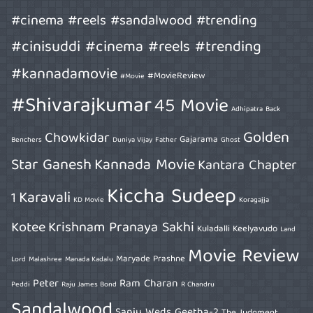
#cinema #reels #sandalwood #trending
#cinisuddi #cinema #reels #trending
#kannadamovie
#MovieReview
#Movie
#Shivarajkumar
45 Movie
Adhipatra
Back
Golden
Chowkidar
Gajarama
Benchers
Duniya Vijay
Father
Ghost
Star Ganesh
Kannada Movie
Kantara Chapter
Kiccha Sudeep
Karavali
1
KD Movie
Koragajja
Kotee
Krishnam Pranaya Sakhi
Kuladalli Keelyavudo
Land
Movie Review
Maryade Prashne
Lord
Malashree
Manada Kadalu
Peter
Ram Charan
Peddi
Raju James Bond
R Chandru
Sandalwood
Sanju Weds Geetha-2