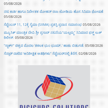
05/08/2026
ನಟ ಕಾರ್ತಿ ಹಾಗೂ ನಿರ್ದೇಶಕ ಮೋಹನ್ ರಾಜ ಜೋಡಿಯ ಹೊಸ ಸಿನಿಮಾ ಘೋಷಣೆ
05/08/2026
ಸೆಪ್ಟೆಂಬರ್ 11, 12ಕ್ಕೆ ಸೈಮಾ (SIIMA) ಪ್ರಶಸ್ತಿ ಪ್ರದಾನ ಸಮಾರಂಭ
05/08/2026
ಮ್ಯೂಸಿಕ್‌ ಮಾಂತ್ರಿಕ ದೇವಿ ಶ್ರೀ ಪ್ರಸಾದ್ ನಟನೆಯ”ಯಲ್ಲಮ್ಮ” ಸಿನಿಮಾದ ಫಸ್ಟ್‌ ಲುಕ್‌
ರಿಲೀಸ್.
05/08/2026
“ಸ್ಪಾರ್ಕ್” ಚಿತ್ರದ ಮೊದಲ‌ ‘ಶಕಲಕ ಭುಂ‌ ಭೂಮ್..’ ಹಾಡು ಬಿಡುಗಡೆ.
05/08/2026
ಸೆನ್ಸಾರ್ ದಾಟಿದ ‘ಅನಿರೀಕ್ಷಿತ ಅತಿಥಿಗಳು” ಸೆಪ್ಟೆಂಬರ್‌ನಲ್ಲಿ ತೆರೆಗೆ.
02/08/2026