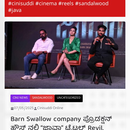
#cinisuddi #cinema #reels #sandalwood
#java
CINI NEWS
SANDALWOOD
UNCATEGORIZED
07/05/2025
Cinisuddi Online
Barn Swallow company ಪ್ರೊಡಕ್ಷನ್
ಹೌಸ್ ನಲ್ಲಿ “ಜಾವಾ” ಟೈಟಲ್ Revil.