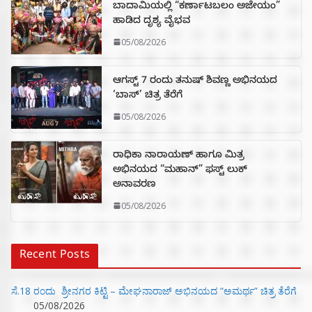
ಬಾದಾಮಿಯಲ್ಲಿ “ಕರ್ಣಾಟಬಲಂ ಅಜೇಯಂ”
ಹಾಡಿದ ದೃಶ್ಯ ವೈಭವ
05/08/2026
ಆಗಸ್ಟ್ 7 ರಂದು ತನುಷ್ ಶಿವಣ್ಣ ಅಭಿನಯದ
‘ಬಾಸ್’ ಚಿತ್ರ ತೆರೆಗೆ
05/08/2026
ರಾಧಿಕಾ ನಾರಾಯಣ್ ಹಾಗೂ ಮಿತ್ರ
ಅಭಿನಯದ “ಮಹಾನ್” ಫಸ್ಟ್ ಲುಕ್
ಅನಾವರಣ
05/08/2026
Recent Posts
ಸೆ.18 ರಂದು ಶ್ರೀನಗರ ಕಿಟ್ಟಿ – ಮೇಘನಾರಾಜ್ ಅಭಿನಯದ “ಅಮರ್ಥ” ಚಿತ್ರ ತೆರೆಗೆ
05/08/2026