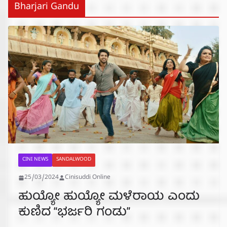
Bharjari Gandu
CINI NEWS
SANDALWOOD
25/03/2024
Cinisuddi Online
ಹುಯ್ಯೋ ಹುಯ್ಯೋ ಮಳೆರಾಯ ಎಂದು
ಕುಣಿದ “ಭರ್ಜರಿ ಗಂಡು”