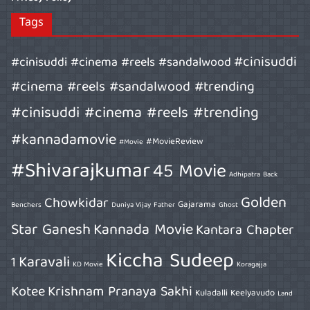
Tags
#cinisuddi
#cinisuddi #cinema #reels #sandalwood
#cinema #reels #sandalwood #trending
#cinisuddi #cinema #reels #trending
#kannadamovie
#MovieReview
#Movie
#Shivarajkumar
45 Movie
Adhipatra
Back
Golden
Chowkidar
Gajarama
Benchers
Duniya Vijay
Father
Ghost
Star Ganesh
Kannada Movie
Kantara Chapter
Kiccha Sudeep
Karavali
1
KD Movie
Koragajja
Kotee
Krishnam Pranaya Sakhi
Kuladalli Keelyavudo
Land