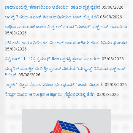
ಬಾದಾಮಿಯಲ್ಲಿ “ಕರ್ಣಾಟಬಲಂ ಅಜೇಯಂ” ಹಾಡಿದ ದೃಶ್ಯ ವೈಭವ
05/08/2026
ಆಗಸ್ಟ್ 7 ರಂದು ತನುಷ್ ಶಿವಣ್ಣ ಅಭಿನಯದ ‘ಬಾಸ್’ ಚಿತ್ರ ತೆರೆಗೆ
05/08/2026
ರಾಧಿಕಾ ನಾರಾಯಣ್ ಹಾಗೂ ಮಿತ್ರ ಅಭಿನಯದ “ಮಹಾನ್” ಫಸ್ಟ್ ಲುಕ್ ಅನಾವರಣ
05/08/2026
ನಟ ಕಾರ್ತಿ ಹಾಗೂ ನಿರ್ದೇಶಕ ಮೋಹನ್ ರಾಜ ಜೋಡಿಯ ಹೊಸ ಸಿನಿಮಾ ಘೋಷಣೆ
05/08/2026
ಸೆಪ್ಟೆಂಬರ್ 11, 12ಕ್ಕೆ ಸೈಮಾ (SIIMA) ಪ್ರಶಸ್ತಿ ಪ್ರದಾನ ಸಮಾರಂಭ
05/08/2026
ಮ್ಯೂಸಿಕ್‌ ಮಾಂತ್ರಿಕ ದೇವಿ ಶ್ರೀ ಪ್ರಸಾದ್ ನಟನೆಯ”ಯಲ್ಲಮ್ಮ” ಸಿನಿಮಾದ ಫಸ್ಟ್‌ ಲುಕ್‌
ರಿಲೀಸ್.
05/08/2026
“ಸ್ಪಾರ್ಕ್” ಚಿತ್ರದ ಮೊದಲ‌ ‘ಶಕಲಕ ಭುಂ‌ ಭೂಮ್..’ ಹಾಡು ಬಿಡುಗಡೆ.
05/08/2026
ಸೆನ್ಸಾರ್ ದಾಟಿದ ‘ಅನಿರೀಕ್ಷಿತ ಅತಿಥಿಗಳು” ಸೆಪ್ಟೆಂಬರ್‌ನಲ್ಲಿ ತೆರೆಗೆ.
02/08/2026