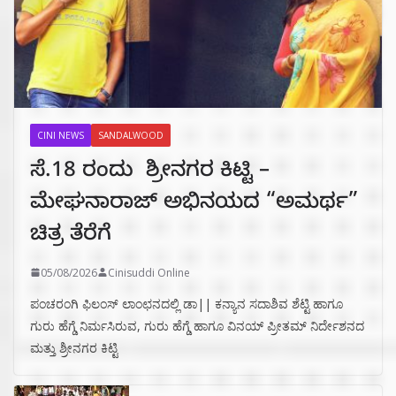
CINI NEWS
SANDALWOOD
ಸೆ.18 ರಂದು ಶ್ರೀನಗರ ಕಿಟ್ಟಿ –
ಮೇಘನಾರಾಜ್ ಅಭಿನಯದ “ಅಮರ್ಥ”
ಚಿತ್ರ ತೆರೆಗೆ
05/08/2026
Cinisuddi Online
ಪಂಚರಂಗಿ ಫಿಲಂಸ್ ಲಾಂಛನದಲ್ಲಿ ಡಾ|| ಕನ್ಯಾನ ಸದಾಶಿವ ಶೆಟ್ಟಿ ಹಾಗೂ
ಗುರು ಹೆಗ್ಡೆ ನಿರ್ಮಸಿರುವ, ಗುರು ಹೆಗ್ಡೆ ಹಾಗೂ ವಿನಯ್ ಪ್ರೀತಮ್ ನಿರ್ದೇಶನದ
ಮತ್ತು ಶ್ರೀನಗರ ಕಿಟ್ಟಿ