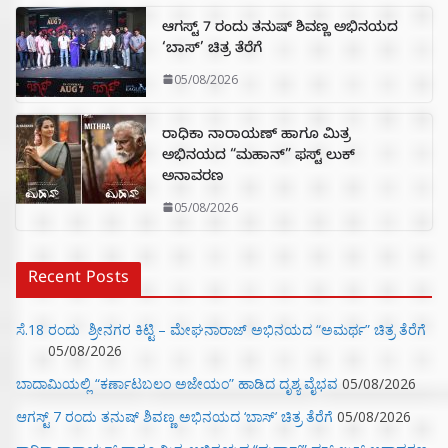
ಆಗಸ್ಟ್ 7 ರಂದು ತನುಷ್ ಶಿವಣ್ಣ ಅಭಿನಯದ
‘ಬಾಸ್’ ಚಿತ್ರ ತೆರೆಗೆ
05/08/2026
ರಾಧಿಕಾ ನಾರಾಯಣ್ ಹಾಗೂ ಮಿತ್ರ
ಅಭಿನಯದ “ಮಹಾನ್” ಫಸ್ಟ್ ಲುಕ್
ಅನಾವರಣ
05/08/2026
Recent Posts
ಸೆ.18 ರಂದು ಶ್ರೀನಗರ ಕಿಟ್ಟಿ – ಮೇಘನಾರಾಜ್ ಅಭಿನಯದ “ಅಮರ್ಥ” ಚಿತ್ರ ತೆರೆಗೆ
05/08/2026
ಬಾದಾಮಿಯಲ್ಲಿ “ಕರ್ಣಾಟಬಲಂ ಅಜೇಯಂ” ಹಾಡಿದ ದೃಶ್ಯ ವೈಭವ
05/08/2026
ಆಗಸ್ಟ್ 7 ರಂದು ತನುಷ್ ಶಿವಣ್ಣ ಅಭಿನಯದ ‘ಬಾಸ್’ ಚಿತ್ರ ತೆರೆಗೆ
05/08/2026