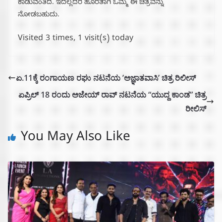
ಕಾಡುವಂತಿದೆ. ಇದೆಲ್ಲದರ ಹೊರತಾಗಿ ಒಮ್ಮೆ ಈ ಚಿತ್ರವನ್ನು
ನೋಡಬಹುದು.
Visited 3 times, 1 visit(s) today
ಏ.11ಕ್ಕೆ ರಂಗಾಯಣ ರಘು ನಟನೆಯ ʼಅಜ್ಞಾತವಾಸಿʼ ಚಿತ್ರ ರಿಲೀಸ್
ಏಪ್ರಿಲ್ 18 ರಂದು ಅಜೇಯ್ ರಾವ್ ನಟನೆಯ “ಯುದ್ದ ಕಾಂಡ” ಚಿತ್ರ
ರೀಲಿಸ್
You May Also Like