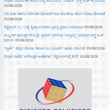
ರಾಧಿಕಾ ನಾರಾಯಣ್ ಹಾಗೂ ಮಿತ್ರ ಅಭಿನಯದ “ಮಹಾನ್” ಫಸ್ಟ್ ಲುಕ್ ಅನಾವರಣ
05/08/2026
ನಟ ಕಾರ್ತಿ ಹಾಗೂ ನಿರ್ದೇಶಕ ಮೋಹನ್ ರಾಜ ಜೋಡಿಯ ಹೊಸ ಸಿನಿಮಾ ಘೋಷಣೆ
05/08/2026
ಸೆಪ್ಟೆಂಬರ್ 11, 12ಕ್ಕೆ ಸೈಮಾ (SIIMA) ಪ್ರಶಸ್ತಿ ಪ್ರದಾನ ಸಮಾರಂಭ
05/08/2026
ಮ್ಯೂಸಿಕ್‌ ಮಾಂತ್ರಿಕ ದೇವಿ ಶ್ರೀ ಪ್ರಸಾದ್ ನಟನೆಯ”ಯಲ್ಲಮ್ಮ” ಸಿನಿಮಾದ ಫಸ್ಟ್‌ ಲುಕ್‌
ರಿಲೀಸ್.
05/08/2026
“ಸ್ಪಾರ್ಕ್” ಚಿತ್ರದ ಮೊದಲ‌ ‘ಶಕಲಕ ಭುಂ‌ ಭೂಮ್..’ ಹಾಡು ಬಿಡುಗಡೆ.
05/08/2026
ಸೆನ್ಸಾರ್ ದಾಟಿದ ‘ಅನಿರೀಕ್ಷಿತ ಅತಿಥಿಗಳು” ಸೆಪ್ಟೆಂಬರ್‌ನಲ್ಲಿ ತೆರೆಗೆ.
02/08/2026