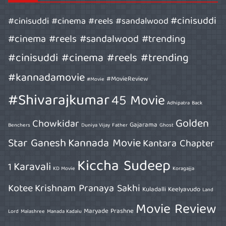
#cinisuddi
#cinisuddi #cinema #reels #sandalwood
#cinema #reels #sandalwood #trending
#cinisuddi #cinema #reels #trending
#kannadamovie
#MovieReview
#Movie
#Shivarajkumar
45 Movie
Adhipatra
Back
Golden
Chowkidar
Gajarama
Benchers
Duniya Vijay
Father
Ghost
Star Ganesh
Kannada Movie
Kantara Chapter
Kiccha Sudeep
Karavali
1
KD Movie
Koragajja
Kotee
Krishnam Pranaya Sakhi
Kuladalli Keelyavudo
Land
Movie Review
Maryade Prashne
Lord
Malashree
Manada Kadalu