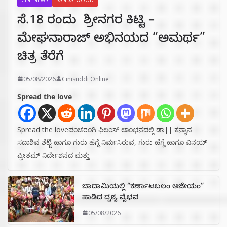
ಸೆ.18 ರಂದು ಶ್ರೀನಗರ ಕಿಟ್ಟಿ –
ಮೇಘನಾರಾಜ್ ಅಭಿನಯದ “ಅಮರ್ಥ”
ಚಿತ್ರ ತೆರೆಗೆ
05/08/2026
Cinisuddi Online
Spread the love
Spread the loveಪಂಚರಂಗಿ ಫಿಲಂಸ್ ಲಾಂಛನದಲ್ಲಿ ಡಾ|| ಕನ್ಯಾನ
ಸದಾಶಿವ ಶೆಟ್ಟಿ ಹಾಗೂ ಗುರು ಹೆಗ್ಡೆ ನಿರ್ಮಸಿರುವ, ಗುರು ಹೆಗ್ಡೆ ಹಾಗೂ ವಿನಯ್
ಪ್ರೀತಮ್ ನಿರ್ದೇಶನದ ಮತ್ತು
ಬಾದಾಮಿಯಲ್ಲಿ “ಕರ್ಣಾಟಬಲಂ ಅಜೇಯಂ”
ಹಾಡಿದ ದೃಶ್ಯ ವೈಭವ
05/08/2026