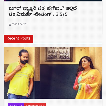
ಶುಗರ್ ಫ್ಯಾಕ್ಟರಿ ಚಿತ್ರ ಹೇಗಿದೆ..? ಇಲ್ಲಿದೆ
ಚಿತ್ರವಿಮರ್ಶೆ -ರೇಟಿಂಗ್ : 3.5/5
25/11/2023
Recent Posts
CINI NEWS
SANDALWOOD