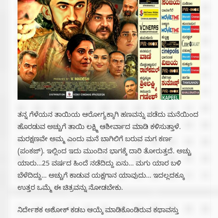
ತನ್ನ ಗೆಳೆಯನ ತಾಯಿಯ ಆರೋಗ್ಯಕ್ಕಾಗಿ ಹಣವನ್ನು ಪಡೆದು ಮನೆಯಿಂದ
ಹೊರಡುವ ಅಚ್ಚುಗೆ ತಾಯಿ ಲಕ್ಷ್ಮಿ ಆಶೀರ್ವಾದ ಮಾಡಿ ಕಳಿಸುತ್ತಾಳೆ.
ಮರಕ್ಷಣವೇ ಅಮ್ಮ ಎಂದು ಮನೆ ಬಾಗಿಲಿಗೆ ಬರುವ ಮಗ ಕರ್ಣ
(ಪಂಕಜ್). ಇಲ್ಲಿಂದ ಇದು ಮುಂದಿನ ಭಾಗಕ್ಕೆ ದಾರಿ ತೋರುತ್ತದೆ. ಅಚ್ಚು
ಯಾರು…25 ವರ್ಷದ ಹಿಂದೆ ನಡೆದಿದ್ದು ಏನು… ಮಗು ಯಾರ ಬಳಿ
ಬೆಳೆದಿದ್ದು… ಅಚ್ಚುಗೆ ಕಾಡುವ ಯಕ್ಷಗಾನ ಯಾವುದು… ಇದಲ್ಲದಕ್ಕೂ
ಉತ್ತರ ಒಮ್ಮೆ ಈ ಚಿತ್ರವನ್ನು ನೋಡಬೇಕು.
ನಿರ್ದೇಶಕ ಅಶೋಕ್ ಕಡಬ ಆಯ್ಕೆ ಮಾಡಿಕೊಂಡಿರುವ ಕಥಾವಸ್ತು