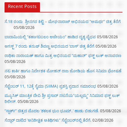
Recent Posts
ಸೆ.18 ರಂದು ಶ್ರೀನಗರ ಕಿಟ್ಟಿ – ಮೇಘನಾರಾಜ್ ಅಭಿನಯದ “ಅಮರ್ಥ” ಚಿತ್ರ ತೆರೆಗೆ
05/08/2026
ಬಾದಾಮಿಯಲ್ಲಿ “ಕರ್ಣಾಟಬಲಂ ಅಜೇಯಂ” ಹಾಡಿದ ದೃಶ್ಯ ವೈಭವ
05/08/2026
ಆಗಸ್ಟ್ 7 ರಂದು ತನುಷ್ ಶಿವಣ್ಣ ಅಭಿನಯದ ‘ಬಾಸ್’ ಚಿತ್ರ ತೆರೆಗೆ
05/08/2026
ರಾಧಿಕಾ ನಾರಾಯಣ್ ಹಾಗೂ ಮಿತ್ರ ಅಭಿನಯದ “ಮಹಾನ್” ಫಸ್ಟ್ ಲುಕ್ ಅನಾವರಣ
05/08/2026
ನಟ ಕಾರ್ತಿ ಹಾಗೂ ನಿರ್ದೇಶಕ ಮೋಹನ್ ರಾಜ ಜೋಡಿಯ ಹೊಸ ಸಿನಿಮಾ ಘೋಷಣೆ
05/08/2026
ಸೆಪ್ಟೆಂಬರ್ 11, 12ಕ್ಕೆ ಸೈಮಾ (SIIMA) ಪ್ರಶಸ್ತಿ ಪ್ರದಾನ ಸಮಾರಂಭ
05/08/2026
ಮ್ಯೂಸಿಕ್‌ ಮಾಂತ್ರಿಕ ದೇವಿ ಶ್ರೀ ಪ್ರಸಾದ್ ನಟನೆಯ”ಯಲ್ಲಮ್ಮ” ಸಿನಿಮಾದ ಫಸ್ಟ್‌ ಲುಕ್‌
ರಿಲೀಸ್.
05/08/2026
“ಸ್ಪಾರ್ಕ್” ಚಿತ್ರದ ಮೊದಲ‌ ‘ಶಕಲಕ ಭುಂ‌ ಭೂಮ್..’ ಹಾಡು ಬಿಡುಗಡೆ.
05/08/2026
ಸೆನ್ಸಾರ್ ದಾಟಿದ ‘ಅನಿರೀಕ್ಷಿತ ಅತಿಥಿಗಳು” ಸೆಪ್ಟೆಂಬರ್‌ನಲ್ಲಿ ತೆರೆಗೆ.
02/08/2026