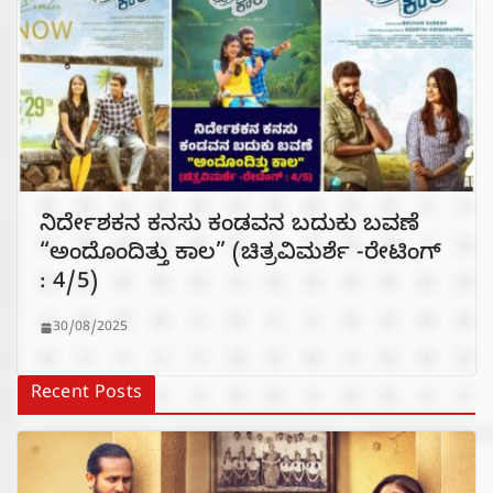
ನಿರ್ದೇಶಕನ ಕನಸು ಕಂಡವನ ಬದುಕು ಬವಣೆ
“ಅಂದೊಂದಿತ್ತು ಕಾಲ” (ಚಿತ್ರವಿಮರ್ಶೆ -ರೇಟಿಂಗ್
: 4/5)
30/08/2025
Recent Posts