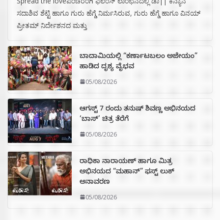
Spread the loveಪಂಚರಂಗಿ ಫಿಲಂಸ್ ಲಾಂಛನದಲ್ಲಿ ಡಾ|| ಕನ್ಯಾನ
ಸದಾಶಿವ ಶೆಟ್ಟಿ ಹಾಗೂ ಗುರು ಹೆಗ್ಡೆ ನಿರ್ಮಸಿರುವ, ಗುರು ಹೆಗ್ಡೆ ಹಾಗೂ ವಿನಯ್
ಪ್ರೀತಮ್ ನಿರ್ದೇಶನದ ಮತ್ತು
ಬಾದಾಮಿಯಲ್ಲಿ “ಕರ್ಣಾಟಬಲಂ ಅಜೇಯಂ”
ಹಾಡಿದ ದೃಶ್ಯ ವೈಭವ
05/08/2026
ಆಗಸ್ಟ್ 7 ರಂದು ತನುಷ್ ಶಿವಣ್ಣ ಅಭಿನಯದ
‘ಬಾಸ್’ ಚಿತ್ರ ತೆರೆಗೆ
05/08/2026
ರಾಧಿಕಾ ನಾರಾಯಣ್ ಹಾಗೂ ಮಿತ್ರ
ಅಭಿನಯದ “ಮಹಾನ್” ಫಸ್ಟ್ ಲುಕ್
ಅನಾವರಣ
05/08/2026