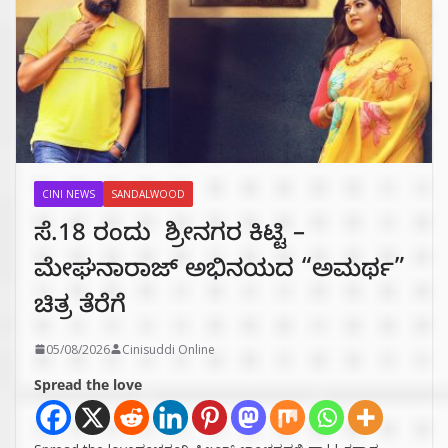
CINI NEWS
SANDALWOOD
ಸೆ.18 ರಂದು ಶ್ರೀನಗರ ಕಿಟ್ಟಿ –
ಮೇಘನಾರಾಜ್ ಅಭಿನಯದ “ಅಮರ್ಥ”
ಚಿತ್ರ ತೆರೆಗೆ
05/08/2026
Cinisuddi Online
Spread the love