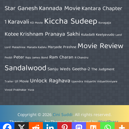
Star Ganesh
Kannada Movie
Kantara Chapter
Kiccha Sudeep
Karavali
1
KD Movie
Koragajja
Kotee
Krishnam Pranaya Sakhi
Kuladalli Keelyavudo
Land
Movie Review
Maryade Prashne
Lord
Malashree
Manada Kadalu
Peter
Ram Charan
Peddi
Raju James Bond
R Chandru
Sandalwood
Sanju Weds Geetha-2
The Judgment
Unlock Raghava
UI Movie
Trailer
Upendra
Vidyarthi Vidyarthiniyare
Vinod Prabhakar
Yuva
Copyright © 2026
Cini Suddi
. All rights reserved.
Theme:
ColorMag
by ThemeGrill. Powered by
WordPress
.