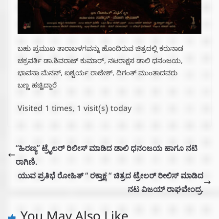
ಬಹು ಪ್ರಮುಖ ತಾರಾಬಳಗವನ್ನು ಹೊಂದಿರುವ ಚಿತ್ರದಲ್ಲಿ ಕರುನಾಡ
ಚಕ್ರವರ್ತಿ ಡಾ.ಶಿವರಾಜ್‌ ಕುಮಾರ್‌, ನಟರಾಕ್ಷಸ ಡಾಲಿ ಧನಂಜಯ,
ಭಾವನಾ ಮೆನನ್‌, ಐಶ್ವರ್ಯ ರಾಜೇಶ್‌, ದಿಗಂತ್‌ ಮುಂತಾದವರು
ಬಣ್ಣ ಹಚ್ಚಿದ್ದಾರೆ
Visited 1 times, 1 visit(s) today
“ಹಿರಣ್ಯ” ಟ್ರೈಲರ್ ರಿಲೀಸ್ ಮಾಡಿದ ಡಾಲಿ ಧನಂಜಯ ಹಾಗೂ ನಟಿ
ರಾಗಿಣಿ.
ಯುವ ಪ್ರತಿಭೆ ರೋಹಿತ್ “ ರಕ್ತಾಕ್ಷ “ ಚಿತ್ರದ ಟ್ರೇಲರ್ ರೀಲಿಸ್ ಮಾಡಿದ
ನಟ ವಿಜಯ್ ರಾಘವೇಂದ್ರ.
You May Also Like