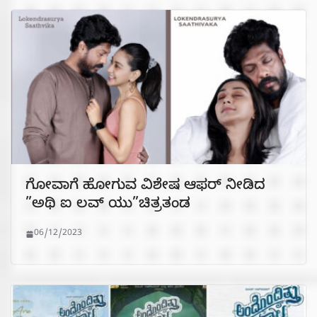
ಗೋವಾಗೆ ಹೋಗುವ ವಿಶೇಷ ಆಫರ್ ನೀಡಿದ
”ಅಥಿ ಐ ಲವ್ ಯು”ಚಿತ್ರತಂಡ
06/12/2023