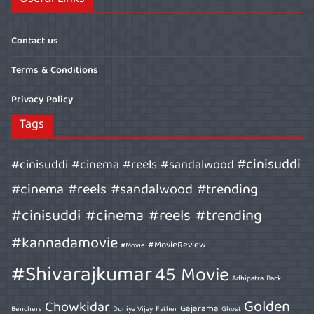
Useful Links
Contact us
Terms & Conditions
Privacy Policy
Tags
#cinisuddi
#cinisuddi #cinema #reels #sandalwood
#cinema #reels #sandalwood #trending
#cinisuddi #cinema #reels #trending
#kannadamovie
#MovieReview
#Movie
#Shivarajkumar
45 Movie
Adhipatra
Back
Golden
Chowkidar
Gajarama
Benchers
Duniya Vijay
Father
Ghost