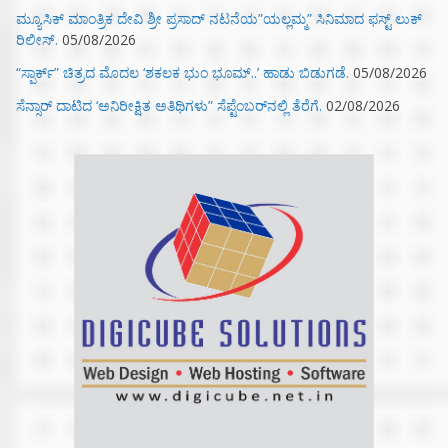
ಮ್ಯೂಸಿಕ್‌ ಮಾಂತ್ರಿಕ ದೇವಿ ಶ್ರೀ ಪ್ರಸಾದ್ ನಟನೆಯ”ಯಲ್ಲಮ್ಮ” ಸಿನಿಮಾದ ಫಸ್ಟ್‌ ಲುಕ್‌
ರಿಲೀಸ್.
05/08/2026
“ಸ್ಪಾರ್ಕ್” ಚಿತ್ರದ ಮೊದಲ‌ ‘ಶಕಲಕ ಭುಂ‌ ಭೂಮ್..’ ಹಾಡು ಬಿಡುಗಡೆ.
05/08/2026
ಸೆನ್ಸಾರ್ ದಾಟಿದ ‘ಅನಿರೀಕ್ಷಿತ ಅತಿಥಿಗಳು” ಸೆಪ್ಟೆಂಬರ್‌ನಲ್ಲಿ ತೆರೆಗೆ.
02/08/2026