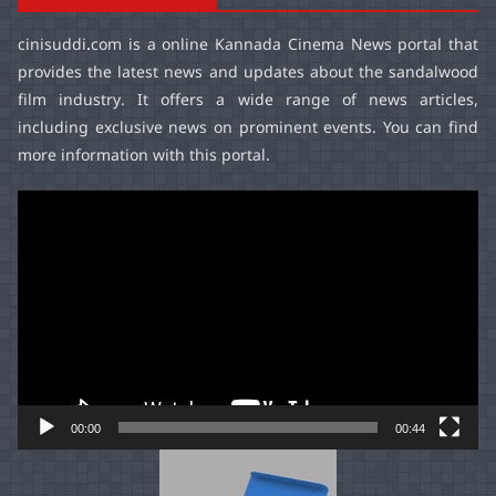
cinisuddi.com
is a online Kannada Cinema News portal that
provides the latest news and updates about the sandalwood
film industry. It offers a wide range of news articles,
including exclusive news on prominent events. You can find
more information with this portal.
Video
Player
00:00
00:44