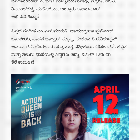
ವಸಂತಕುಮಾರ್.ಸಿ, ಬೇಬಿ ಮೌಲ್ಯಮಂಜುನಾಥ, ಜ್ಯೋತಿ, ರಜನಿ,
ಶಿವರಾಜ್‌ಶೆಟ್ಟಿ, ಮಹೇಶ್.ಎಂ, ಅಲ್ಸೂರು ರಾಜಕುಮಾರ್
ಅಭಿನಯಿಸಿದ್ದಾರೆ.
ಹಿನ್ನಲೆ ಸಂಗೀತ ಎಂ.ಎಸ್.ಮಾರುತಿ, ಛಾಯಾಗ್ರಹಣ ಪ್ರಮೋದ್‌
ಭಾರತೀಯ, ಸಾಹಸ ಜಾಗ್ವಾರ್‌ ಸಣ್ಣಪ್ಪ, ಸಂಕಲನ ಸಿ.ರವಿಚಂದ್ರನ್
ಅವರದಾಗಿದೆ. ಬೆಂಗಳೂರು ಸುತ್ತಮುತ್ತ ಚಿತ್ರೀಕರಣ ನಡೆಸಲಾಗಿದೆ. ಕನ್ನಡ
ಮತ್ತು ತೆಲುಗು ಭಾಷೆಯಲ್ಲಿ ಸಿದ್ದಗೊಂಡಿದ್ದು, ಏಪ್ರಿಲ್ 12ರಂದು
ತೆರೆ ಕಾಣುತ್ತಿದೆ.