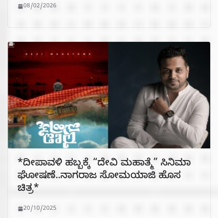
08/02/2026
*ದೀಪಾವಳಿ ಹಬ್ಬಕ್ಕೆ “ದೇವಿ ಮಹಾತ್ಮೆ” ಸಿನಿಮಾ
ಘೋಷಣೆ..ನಾಗರಾಜ ಸೋಮಯಾಜಿ ಹೊಸ
ಚಿತ್ರ*
20/10/2025