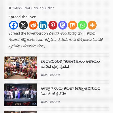
05/08/2026
Cinisuddi Online
Spread the love
Spread the loveಪಂಚರಂಗಿ ಫಿಲಂಸ್ ಲಾಂಛನದಲ್ಲಿ ಡಾ|| ಕನ್ಯಾನ
ಸದಾಶಿವ ಶೆಟ್ಟಿ ಹಾಗೂ ಗುರು ಹೆಗ್ಡೆ ನಿರ್ಮಸಿರುವ, ಗುರು ಹೆಗ್ಡೆ ಹಾಗೂ ವಿನಯ್
ಪ್ರೀತಮ್ ನಿರ್ದೇಶನದ ಮತ್ತು
ಬಾದಾಮಿಯಲ್ಲಿ “ಕರ್ಣಾಟಬಲಂ ಅಜೇಯಂ”
ಹಾಡಿದ ದೃಶ್ಯ ವೈಭವ
05/08/2026
ಆಗಸ್ಟ್ 7 ರಂದು ತನುಷ್ ಶಿವಣ್ಣ ಅಭಿನಯದ
‘ಬಾಸ್’ ಚಿತ್ರ ತೆರೆಗೆ
05/08/2026