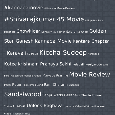
#kannadamovie
#MovieReview
#Movie
#Shivarajkumar
45 Movie
Adhipatra
Back
Golden
Chowkidar
Gajarama
Benchers
Duniya Vijay
Father
Ghost
Star Ganesh
Kannada Movie
Kantara Chapter
Kiccha Sudeep
Karavali
1
KD Movie
Koragajja
Kotee
Krishnam Pranaya Sakhi
Kuladalli Keelyavudo
Land
Movie Review
Maryade Prashne
Lord
Malashree
Manada Kadalu
Peter
Ram Charan
Peddi
Raju James Bond
R Chandru
Sandalwood
Sanju Weds Geetha-2
The Judgment
Unlock Raghava
UI Movie
Trailer
Upendra
Vidyarthi Vidyarthiniyare
Vinod Prabhakar
Yuva