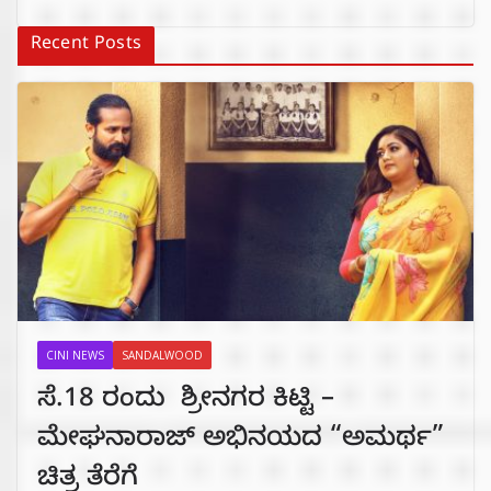
Recent Posts
CINI NEWS
SANDALWOOD
ಸೆ.18 ರಂದು ಶ್ರೀನಗರ ಕಿಟ್ಟಿ –
ಮೇಘನಾರಾಜ್ ಅಭಿನಯದ “ಅಮರ್ಥ”
ಚಿತ್ರ ತೆರೆಗೆ