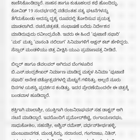
ಕಾಣಿಸಿಕೊಂಡಿದ್ದಾರೆ. ಸಾಹಸ ಹಾಗೂ ಕುತೂಹಲದ ಕಥೆ ಹೊಂದಿದ್ದು,
ಕೋವಿಡ್ 19 ಸಂದರ್ಭದಲ್ಲಿ ನಡೆದಂತಹ ಸತ್ಯ ಘಟನೆಗಳನ್ನು
ತೆಗೆದುಕೊಂಡು ಅದನ್ನು ದೃಶ್ಯ ರೂಪದಲ್ಲಿ ತೋರಿಸುವ ಪ್ರಯತ್ನ
ಮಾಡಲಾಗಿದೆ. ರಚನೆ,ಚಿತ್ರಕತೆ, ಸಂಭಾಷಣೆ ಬರೆದು ನಿರ್ದೇಶನ
ಮಾಡಿರುವುದು ರವೀಂದ್ರವೆಂಶಿ. ಇವರು ಈ ಹಿಂದೆ ’ಪುಟಾಣಿ ಸಫಾರಿ’
’ಮಠ’ ಮತ್ತು ’ವಾಸಂತಿ ನಲಿದಾಗ’ ಸಿನಿಮಾಗಳಿಗೆ ಆಕ್ಷನ್ ಕಟ್ ಹೇಳಿದ್ದರು.
ಸೆನ್ಸಾರ್ ಮಂಡಳಿಯು ಚಿತ್ರ ವೀಕ್ಷಿಸಿ ಯುಎ ಪ್ರಮಾಣಪತ್ರ ನೀಡಿದೆ.
ಬಿಲ್ಡರ್ ಹಾಗೂ ಡೆವಲಪರ್ ಆಗಿರುವ ಬೆಂಗಳೂರಿನ
ಬಿ.ಎಸ್.ಚಂದ್ರಶೇಖರ್ ನಿರ್ಮಾಣ ಮಾಡಿದ್ದ ಮಕ್ಕಳ ಸಿನಿಮಾ ’ಪುಟಾಣಿ
ಸಫಾರಿ’ ಅನೇಕ ಚಿತ್ರೋತ್ಸವಗಳಲ್ಲಿ ಮೆಚ್ಚುಗೆ ಗಳಿಸಿತ್ತು. ಅಲ್ಲದೆ ನೂರು
ದಿನಗಳ ಯಶಸ್ವಿ ಪ್ರದರ್ಶನ ಕಂಡಿತ್ತು. ಇದರ ಪ್ರೇರಣೆಯಿಂದಲೇ ಈ ಚಿತ್ರಕ್ಕೆ
ಬಂಡವಾಳ ಹೂಡಿದ್ದಾರೆ.
ಶಕ್ತಿಗಾಗಿ ಮಾಲಾಶ್ರೀ, ಯುಕ್ತಿಗಾಗಿ ರಂಜನಿರಾಘವನ್ ಸಹ ಡಾಕ್ಟರ್ ಆಗಿ
ನಟನೆ ಮಾಡಿದ್ದಾರೆ. ಇವರೊಂದಿಗೆ ಪ್ರಮೋದ್‌ಶೆಟ್ಟಿ, ರಂಗಾಯಣರಘು,
ಸಾಧುಕೋಕಿಲ, ಸಹನಶ್ರೀ, ಅಶ್ವಿನ್‌ ರಮೇಶ್, ವರ್ಧನ್‌ತೀರ್ಥಹಳ್ಳಿ,
ಮಂಜುಪಾವಗಡ, ಮಂಡ್ಯಸಿದ್ದು, ಸದಾನಂದ, ಗಂಗರಾಜು, ನಿತಿನ್,