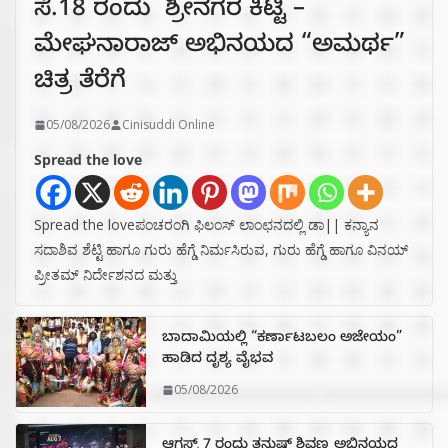
ಸೆ.18 ರಂದು ಶ್ರೀನಗರ ಕಿಟ್ಟಿ –
ಮೇಘನಾರಾಜ್ ಅಭಿನಯದ “ಅಮರ್ಥ”
ಚಿತ್ರ ತೆರೆಗೆ
05/08/2026
Cinisuddi Online
Spread the love
Spread the loveಪಂಚರಂಗಿ ಫಿಲಂಸ್ ಲಾಂಛನದಲ್ಲಿ ಡಾ|| ಕನ್ಯಾನ
ಸದಾಶಿವ ಶೆಟ್ಟಿ ಹಾಗೂ ಗುರು ಹೆಗ್ಡೆ ನಿರ್ಮಸಿರುವ, ಗುರು ಹೆಗ್ಡೆ ಹಾಗೂ ವಿನಯ್
ಪ್ರೀತಮ್ ನಿರ್ದೇಶನದ ಮತ್ತು
ಬಾದಾಮಿಯಲ್ಲಿ “ಕರ್ಣಾಟಬಲಂ ಅಜೇಯಂ”
ಹಾಡಿದ ದೃಶ್ಯ ವೈಭವ
05/08/2026
ಆಗಸ್ಟ್ 7 ರಂದು ತನುಷ್ ಶಿವಣ್ಣ ಅಭಿನಯದ