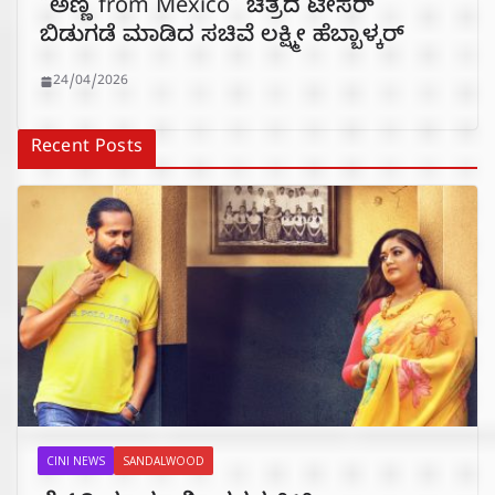
”ಅಣ್ಣ from Mexico” ಚಿತ್ರದ ಟೀಸರ್
ಬಿಡುಗಡೆ ಮಾಡಿದ ಸಚಿವೆ ಲಕ್ಷ್ಮೀ ಹೆಬ್ಬಾಳ್ಕರ್
24/04/2026
Recent Posts
CINI NEWS
SANDALWOOD