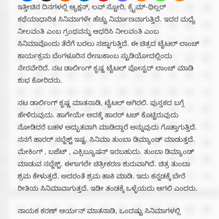
ಇತ್ತೀಚಿನ ದಿನಗಳಲ್ಲಿ ಆ್ಯಕ್ಷನ್, ಲವ್ ಸ್ಟೋರಿ, ಕ್ರೈಮ್-ಥಿಲ್ಲರ್
ಕಥೆಯಾಧಾರಿತ ಸಿನಿಮಾಗಳೇ ಹೆಚ್ಚು ನಿರ್ಮಾಣವಾಗುತ್ತಿದೆ. ಇದರ ಮಧ್ಯೆ
ನೀಲವಂತಿ ಎಂಬ ಗ್ರಂಥವನ್ನು ಆಧರಿಸಿ‌ ನೀಲವಂತಿ ಎಂಬ
ಸಿನಿಮಾವೊಂದು ತೆರೆಗೆ ಬರಲು ಸಜ್ಜಾಗುತ್ತಿದೆ. ಈ ಚಿತ್ರದ ಟೈಟಲ್ ಲಾಂಚ್
ಕಾರ್ಯಕ್ರಮ ಬೆಂಗಳೂರಿನ ರೇಣುಕಾಂಬ ಸ್ಟುಡಿಯೋದಲ್ಲಿಂದು
ನೇರವೇರಿದೆ. ನಟ ಡಾರ್ಲಿಂಗ್ ಕೃಷ್ಣ ಟೈಟಲ್ ಪೋಸ್ಟರ್ ಲಾಂಚ್ ಮಾಡಿ
ಶುಭ ಕೋರಿದರು.
ನಟ ಡಾರ್ಲಿಂಗ್ ಕೃಷ್ಣ ಮಾತನಾಡಿ, ಟೈಟಲ್ ಆಗಿರಲಿ. ಪುಸ್ತಕದ ಬಗ್ಗೆ
ಹೇಳಿರುವುದು. ಹಾಗೇಯೇ ಅದಕ್ಕೆ ಹಾರರ್ ಟಚ್ ಕೊಟ್ಟಿರುವುದು
ನೋಡಿದರೆ ಬಹಳ ಅದ್ಭುತವಾಗಿ ಮಾಡಿದ್ದಾರೆ ಅನ್ನುವುದು ಗೊತ್ತಾಗುತ್ತಿದೆ.
ನನಗೆ ಹಾರರ್ ಸಬ್ಜೆಕ್ಟ್ ಇಷ್ಟ. ಸಿನಿಮಾ ತುಂಬಾ ಡಿಮ್ಯಾಂಡ್ ಮಾಡುತ್ತದೆ.
ಮೇಕಿಂಗ್ , ಬಜೆಟ್ , ಎಕ್ಸಿಬ್ಯೂಷನ್ ಇರಬಹುದು. ತುಂಬಾ ಡಿಮ್ಯಾಂಡ್
ಮಾಡುವ ಸಬ್ಜೆಕ್ಟ್. ಈಗಾಗಲೇ ಚಿತ್ರೀಕರಣ ಶುರುವಾಗಿದೆ. ಚಿತ್ರ ತುಂಬಾ
ಶ್ರಮ‌‌ ಕೇಳುತ್ತದೆ. ಅದರಂತೆ ಶ್ರಮ ಹಾಕಿ ಮಾಡಿ. ಇದು ಕನ್ನಡಕ್ಕೆ ಬೇರೆ
ರೀತಿಯ ಸಿನಿಮಾವಾಗುತ್ತದೆ. ಇಡೀ ತಂಡಕ್ಕೆ ಒಳ್ಳೆಯದು ಆಗಲಿ ಎಂದರು.
ನಾಯಕ ಕರಣ್ ಆರ್ಯನ್ ಮಾತನಾಡಿ, ಒಂದಷ್ಟು ಸಿನಿಮಾಗಳಲ್ಲಿ