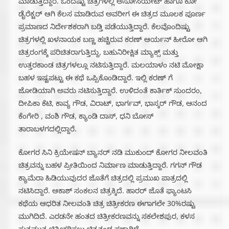
ಮಾಡುತ್ತಿದ್ದಾರೆ. ಒಂದಷ್ಟು ಚಿತ್ರಗಳಲ್ಲಿ ಅಸೋಸಿಯೇಟ್ ಹಾಗೂ ಕೋ
ಡೈರೆಕ್ಟರ್ ಆಗಿ ಕೆಲಸ ಮಾಡಿರುವ ಅವರೀಗ ಈ ಚಿತ್ರದ ಮೂಲಕ ಪೂರ್ಣ
ಪ್ರಮಾಣದ ನಿರ್ದೇಶಕರಾಗಿ ಬಡ್ತಿ ಪಡೆಯುತ್ತಿದ್ದಾರೆ. ಕೆಲವೊಂದಿಷ್ಟು
ಚಿತ್ರಗಳಲ್ಲಿ ಖಳನಾಯಕ ಬಣ್ಣ ಹಚ್ಚಿರುವ ಕರಣ್ ಆರ್ಯನ್ ಹೀರೋ ಆಗಿ
ಚಿತ್ರರಂಗಕ್ಕೆ ಪರಿಚಿತರಾಗುತ್ತಿದ್ದು, ಬಹುನಿರೀಕ್ಷಿತ ಮ್ಯಾಕ್ಸ್ ಮತ್ತು
ಉತ್ತರಕಾಂಡ ಚಿತ್ರಗಳಲ್ಲೂ ನಟಿಸುತ್ತಿದ್ದಾರೆ. ಮಲಯಾಳಂ‌ ನಟಿ ಮೋಕ್ಷಾ
ಬಹಳ ಇಷ್ಟಪಟ್ಟು ಈ ಕಥೆ ಒಪ್ಪಿಕೊಂಡಿದ್ದಾರೆ. ಇಲ್ಲಿ ಕರಣ್ ಗೆ
ಜೋಡಿಯಾಗಿ ಅವರು ನಟಿಸುತ್ತಿದ್ದಾರೆ. ಉಳಿದಂತೆ ಕಾರ್ತಿಕ್ ಸುಂದರಂ,
ದೀಪಿಕಾ ಕೆಟಿ, ಕಾವ್ಯ ಗೌಡ, ವಿರಾಟ್, ಭಾರ್ಗವ್, ಭಾಸ್ಕರ್ ಗೌಡ, ಆನಂದ
ಕೆಂಗೇರಿ , ವಂಶಿ ಗೌಡ, ಕ್ಯಾಂಡಿ ದಾಸ್, ಧನಿ ಬೋಸ್
ತಾರಾಬಳಗದಲ್ಲಿದ್ದಾರೆ.
ಕೋಗರ ಸಿನಿ ಕ್ರಿಯೇಷನ್ ಬ್ಯಾನರ್ ನಡಿ ಮುಕುಂದ್ ಕೋಗರ ನೀಲವಂತಿ
ಚಿತ್ರವನ್ನು ಬಹಳ‌ ಪ್ರೀತಿಯಿಂದ ನಿರ್ಮಾಣ ಮಾಡುತ್ತಿದ್ದಾರೆ. ಗಗನ್ ಗೌಡ
ಕ್ಯಾಮೆರಾ ಹಿಡಿಯುವುದರ ಜೊತೆಗೆ ಚಿತ್ರದಲ್ಲಿ ಪ್ರಮುಖ ಪಾತ್ರದಲ್ಲಿ
ನಟಿಸಿದ್ದಾರೆ. ಆಕಾಶ್ ಸಂಕಲನ ಚಿತ್ರಕ್ಕಿದೆ. ಹಾರರ್ ಜೊತೆ ಫ್ಯಾಂಟಸಿ
ಕಥೆಯ ಆಧರಿತ ನೀಲವಂತಿ ಚಿತ್ರ ಚಿತ್ರೀಕರಣ ಈಗಾಗಲೇ 30%ರಷ್ಟು
ಮುಗಿದಿದೆ. ಎರಡನೇ ಹಂತದ ಚಿತ್ರೀಕರಣವನ್ನು ಸಕಲೇಶಪುರ, ಕಳಸ