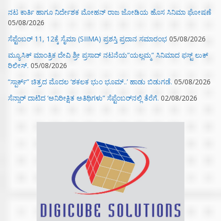
ನಟ ಕಾರ್ತಿ ಹಾಗೂ ನಿರ್ದೇಶಕ ಮೋಹನ್ ರಾಜ ಜೋಡಿಯ ಹೊಸ ಸಿನಿಮಾ ಘೋಷಣೆ
05/08/2026
ಸೆಪ್ಟೆಂಬರ್ 11, 12ಕ್ಕೆ ಸೈಮಾ (SIIMA) ಪ್ರಶಸ್ತಿ ಪ್ರದಾನ ಸಮಾರಂಭ
05/08/2026
ಮ್ಯೂಸಿಕ್‌ ಮಾಂತ್ರಿಕ ದೇವಿ ಶ್ರೀ ಪ್ರಸಾದ್ ನಟನೆಯ”ಯಲ್ಲಮ್ಮ” ಸಿನಿಮಾದ ಫಸ್ಟ್‌ ಲುಕ್‌
ರಿಲೀಸ್.
05/08/2026
“ಸ್ಪಾರ್ಕ್” ಚಿತ್ರದ ಮೊದಲ‌ ‘ಶಕಲಕ ಭುಂ‌ ಭೂಮ್..’ ಹಾಡು ಬಿಡುಗಡೆ.
05/08/2026
ಸೆನ್ಸಾರ್ ದಾಟಿದ ‘ಅನಿರೀಕ್ಷಿತ ಅತಿಥಿಗಳು” ಸೆಪ್ಟೆಂಬರ್‌ನಲ್ಲಿ ತೆರೆಗೆ.
02/08/2026