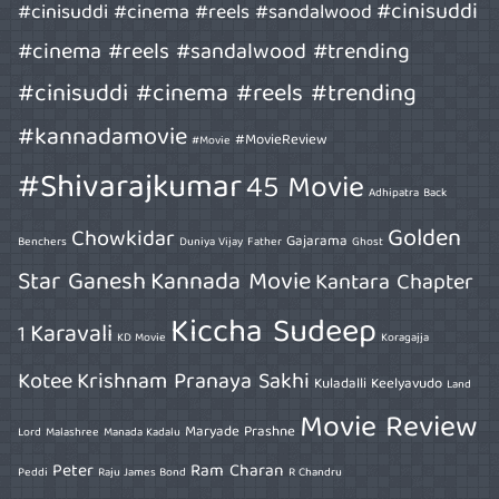
#cinisuddi
#cinisuddi #cinema #reels #sandalwood
#cinema #reels #sandalwood #trending
#cinisuddi #cinema #reels #trending
#kannadamovie
#MovieReview
#Movie
#Shivarajkumar
45 Movie
Adhipatra
Back
Golden
Chowkidar
Gajarama
Benchers
Duniya Vijay
Father
Ghost
Star Ganesh
Kannada Movie
Kantara Chapter
Kiccha Sudeep
Karavali
1
KD Movie
Koragajja
Kotee
Krishnam Pranaya Sakhi
Kuladalli Keelyavudo
Land
Movie Review
Maryade Prashne
Lord
Malashree
Manada Kadalu
Peter
Ram Charan
Peddi
Raju James Bond
R Chandru