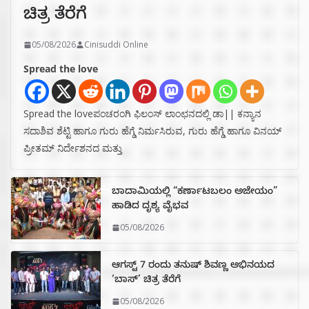
ಚಿತ್ರ ತೆರೆಗೆ
05/08/2026
Cinisuddi Online
Spread the love
Spread the loveಪಂಚರಂಗಿ ಫಿಲಂಸ್ ಲಾಂಛನದಲ್ಲಿ ಡಾ|| ಕನ್ಯಾನ
ಸದಾಶಿವ ಶೆಟ್ಟಿ ಹಾಗೂ ಗುರು ಹೆಗ್ಡೆ ನಿರ್ಮಸಿರುವ, ಗುರು ಹೆಗ್ಡೆ ಹಾಗೂ ವಿನಯ್
ಪ್ರೀತಮ್ ನಿರ್ದೇಶನದ ಮತ್ತು
ಬಾದಾಮಿಯಲ್ಲಿ “ಕರ್ಣಾಟಬಲಂ ಅಜೇಯಂ”
ಹಾಡಿದ ದೃಶ್ಯ ವೈಭವ
05/08/2026
ಆಗಸ್ಟ್ 7 ರಂದು ತನುಷ್ ಶಿವಣ್ಣ ಅಭಿನಯದ
‘ಬಾಸ್’ ಚಿತ್ರ ತೆರೆಗೆ
05/08/2026