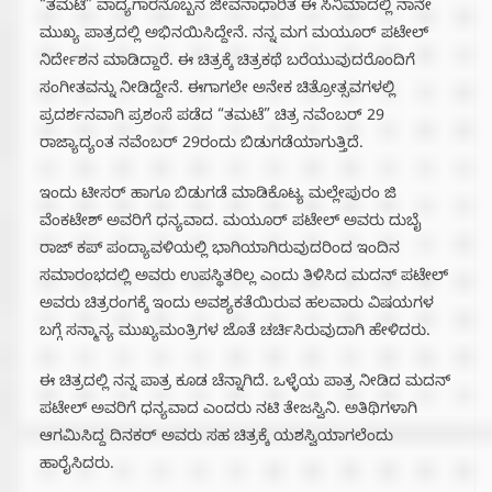
“ತಮಟೆ” ವಾದ್ಯಗಾರನೊಬ್ಬನ ಜೀವನಾಧಾರಿತ ಈ ಸಿನಿಮಾದಲ್ಲಿ ನಾನೇ
ಮುಖ್ಯ ಪಾತ್ರದಲ್ಲಿ ಅಭಿನಯಿಸಿದ್ದೇನೆ.‌ ನನ್ನ ಮಗ ಮಯೂರ್ ಪಟೇಲ್
ನಿರ್ದೇಶನ ಮಾಡಿದ್ದಾರೆ. ಈ ಚಿತ್ರಕ್ಕೆ ಚಿತ್ರಕಥೆ ಬರೆಯುವುದರೊಂದಿಗೆ
ಸಂಗೀತವನ್ನು ನೀಡಿದ್ದೇನೆ. ಈಗಾಗಲೇ ಅನೇಕ ಚಿತ್ರೋತ್ಸವಗಳಲ್ಲಿ
ಪ್ರದರ್ಶನವಾಗಿ ಪ್ರಶಂಸೆ ಪಡೆದ “ತಮಟೆ” ಚಿತ್ರ ನವೆಂಬರ್ 29
ರಾಜ್ಯಾದ್ಯಂತ ನವೆಂಬರ್ 29ರಂದು ಬಿಡುಗಡೆಯಾಗುತ್ತಿದೆ.
ಇಂದು ಟೀಸರ್ ಹಾಗೂ ಬಿಡುಗಡೆ ಮಾಡಿಕೊಟ್ಯ ಮಲ್ಲೇಪುರಂ ಜಿ
ವೆಂಕಟೇಶ್ ಅವರಿಗೆ ಧನ್ಯವಾದ. ಮಯೂರ್ ಪಟೇಲ್ ಅವರು ದುಬೈ
ರಾಜ್ ಕಪ್ ಪಂದ್ಯಾವಳಿಯಲ್ಲಿ ಭಾಗಿಯಾಗಿರುವುದರಿಂದ ಇಂದಿನ
ಸಮಾರಂಭದಲ್ಲಿ ಅವರು ಉಪಸ್ಥಿತರಿಲ್ಲ ಎಂದು ತಿಳಿಸಿದ ಮದನ್ ಪಟೇಲ್
ಅವರು ಚಿತ್ರರಂಗಕ್ಕೆ ಇಂದು ಅವಶ್ಯಕತೆಯಿರುವ ಹಲವಾರು ವಿಷಯಗಳ
ಬಗ್ಗೆ ಸನ್ಮಾನ್ಯ ಮುಖ್ಯಮಂತ್ರಿಗಳ ಜೊತೆ ಚರ್ಚಿಸಿರುವುದಾಗಿ ಹೇಳಿದರು.
ಈ ಚಿತ್ರದಲ್ಲಿ ನನ್ನ ಪಾತ್ರ ಕೂಡ ಚೆನ್ನಾಗಿದೆ. ಒಳ್ಳೆಯ ಪಾತ್ರ ನೀಡಿದ ಮದನ್
ಪಟೇಲ್ ಅವರಿಗೆ ಧನ್ಯವಾದ ಎಂದರು ನಟಿ ತೇಜಸ್ವಿನಿ. ಅತಿಥಿಗಳಾಗಿ
ಆಗಮಿಸಿದ್ದ ದಿನಕರ್ ಅವರು ಸಹ ಚಿತ್ರಕ್ಕೆ ಯಶಸ್ವಿಯಾಗಲೆಂದು
ಹಾರೈಸಿದರು.