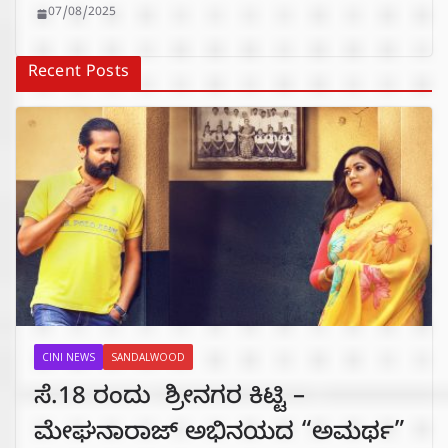
07/08/2025
Recent Posts
CINI NEWS
SANDALWOOD
ಸೆ.18 ರಂದು ಶ್ರೀನಗರ ಕಿಟ್ಟಿ –
ಮೇಘನಾರಾಜ್ ಅಭಿನಯದ “ಅಮರ್ಥ”