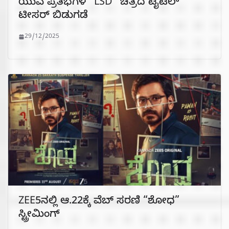
ಯುವ ಪ್ರತಿಭೆಗಳ “LSD” ಚಿತ್ರದ ಟೈಟಲ್
ಟೀಸರ್ ಬಿಡುಗಡೆ
29/12/2025
ZEE5ನಲ್ಲಿ ಆ.22ಕ್ಕೆ ವೆಬ್ ಸರಣಿ “ಶೋಧ”
ಸ್ಟ್ರೀಮಿಂಗ್