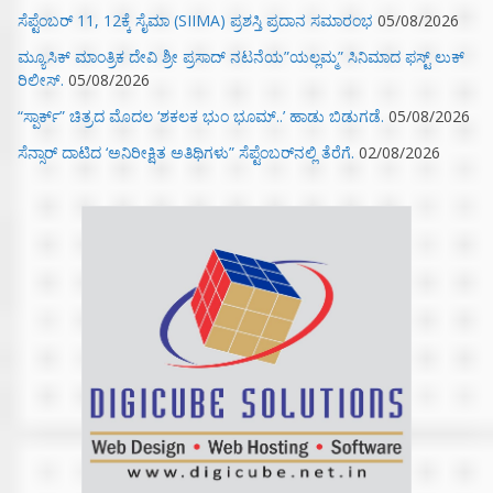
ಸೆಪ್ಟೆಂಬರ್ 11, 12ಕ್ಕೆ ಸೈಮಾ (SIIMA) ಪ್ರಶಸ್ತಿ ಪ್ರದಾನ ಸಮಾರಂಭ
05/08/2026
ಮ್ಯೂಸಿಕ್‌ ಮಾಂತ್ರಿಕ ದೇವಿ ಶ್ರೀ ಪ್ರಸಾದ್ ನಟನೆಯ”ಯಲ್ಲಮ್ಮ” ಸಿನಿಮಾದ ಫಸ್ಟ್‌ ಲುಕ್‌
ರಿಲೀಸ್.
05/08/2026
“ಸ್ಪಾರ್ಕ್” ಚಿತ್ರದ ಮೊದಲ‌ ‘ಶಕಲಕ ಭುಂ‌ ಭೂಮ್..’ ಹಾಡು ಬಿಡುಗಡೆ.
05/08/2026
ಸೆನ್ಸಾರ್ ದಾಟಿದ ‘ಅನಿರೀಕ್ಷಿತ ಅತಿಥಿಗಳು” ಸೆಪ್ಟೆಂಬರ್‌ನಲ್ಲಿ ತೆರೆಗೆ.
02/08/2026