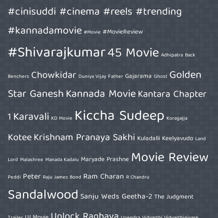
#cinisuddi #cinema #reels #trending
#kannadamovie
#MovieReview
#Movie
#Shivarajkumar
45 Movie
Adhipatra
Back
Golden
Chowkidar
Gajarama
Benchers
Duniya Vijay
Father
Ghost
Star Ganesh
Kannada Movie
Kantara Chapter
Kiccha Sudeep
Karavali
1
KD Movie
Koragajja
Kotee
Krishnam Pranaya Sakhi
Kuladalli Keelyavudo
Land
Movie Review
Maryade Prashne
Lord
Malashree
Manada Kadalu
Peter
Ram Charan
Peddi
Raju James Bond
R Chandru
Sandalwood
Sanju Weds Geetha-2
The Judgment
Unlock Raghava
UI Movie