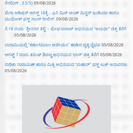
ರೇಟಿಂಗ್ : 3.5/5)
09/08/2026
ಮೆಗಾ ಆಡಿಷನ್ ಆಗಸ್ಟ್ 16ಕ್ಕೆ… ಎಸಿ ಮಿಸ್ ಅಂಡ್ ಮಿಸ್ಟರ್ ಇಂಡಿಯಾ ಹಾಗೂ
ಮುಧೋಳ್ ಫಸ್ಟ್ ಸಾಂಗ್ ರೀಲಿಸ್.
09/08/2026
ಸೆ.18 ರಂದು ಶ್ರೀನಗರ ಕಿಟ್ಟಿ – ಮೇಘನಾರಾಜ್ ಅಭಿನಯದ “ಅಮರ್ಥ” ಚಿತ್ರ ತೆರೆಗೆ
05/08/2026
ಬಾದಾಮಿಯಲ್ಲಿ “ಕರ್ಣಾಟಬಲಂ ಅಜೇಯಂ” ಹಾಡಿದ ದೃಶ್ಯ ವೈಭವ
05/08/2026
ಆಗಸ್ಟ್ 7 ರಂದು ತನುಷ್ ಶಿವಣ್ಣ ಅಭಿನಯದ ‘ಬಾಸ್’ ಚಿತ್ರ ತೆರೆಗೆ
05/08/2026
ರಾಧಿಕಾ ನಾರಾಯಣ್ ಹಾಗೂ ಮಿತ್ರ ಅಭಿನಯದ “ಮಹಾನ್” ಫಸ್ಟ್ ಲುಕ್ ಅನಾವರಣ
05/08/2026