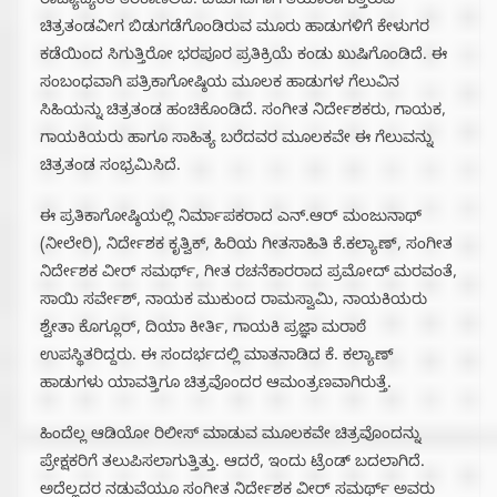
ರಾಜ್ಯಾದ್ಯಂತ ತೆರೆಕಾಣಲಿದೆ. ಬಿಡುಗಡೆಗಾಗಿ ತಯಾರಾಗುತ್ತಿರುವ
ಚಿತ್ರತಂಡವೀಗ ಬಿಡುಗಡೆಗೊಂಡಿರುವ ಮೂರು ಹಾಡುಗಳಿಗೆ ಕೇಳುಗರ
ಕಡೆಯಿಂದ ಸಿಗುತ್ತಿರೋ ಭರಪೂರ ಪ್ರತಿಕ್ರಿಯೆ ಕಂಡು ಖುಷಿಗೊಂಡಿದೆ. ಈ
ಸಂಬಂಧವಾಗಿ ಪತ್ರಿಕಾಗೋಷ್ಠಿಯ ಮೂಲಕ ಹಾಡುಗಳ ಗೆಲುವಿನ
ಸಿಹಿಯನ್ನು ಚಿತ್ರತಂಡ ಹಂಚಿಕೊಂಡಿದೆ. ಸಂಗೀತ ನಿರ್ದೇಶಕರು, ಗಾಯಕ,
ಗಾಯಕಿಯರು ಹಾಗೂ ಸಾಹಿತ್ಯ ಬರೆದವರ ಮೂಲಕವೇ ಈ ಗೆಲುವನ್ನು
ಚಿತ್ರತಂಡ ಸಂಭ್ರಮಿಸಿದೆ.
ಈ ಪ್ರತಿಕಾಗೋಷ್ಠಿಯಲ್ಲಿ ನಿರ್ಮಾಪಕರಾದ ಎನ್.ಆರ್ ಮಂಜುನಾಥ್
(ನೀಲೇರಿ), ನಿರ್ದೇಶಕ ಕೃತ್ವಿಕ್, ಹಿರಿಯ ಗೀತಸಾಹಿತಿ ಕೆ.ಕಲ್ಯಾಣ್, ಸಂಗೀತ
ನಿರ್ದೇಶಕ ವೀರ್ ಸಮರ್ಥ್, ಗೀತ ರಚನೆಕಾರರಾದ ಪ್ರಮೋದ್ ಮರವಂತೆ,
ಸಾಯಿ ಸರ್ವೇಶ್, ನಾಯಕ ಮುಕುಂದ ರಾಮಸ್ವಾಮಿ, ನಾಯಕಿಯರು
ಶ್ವೇತಾ ಕೊಗ್ಲೂರ್, ದಿಯಾ ಕೀರ್ತಿ, ಗಾಯಕಿ ಪ್ರಜ್ಞಾ ಮರಾಠೆ
ಉಪಸ್ಥಿತರಿದ್ದರು. ಈ ಸಂದರ್ಭದಲ್ಲಿ ಮಾತನಾಡಿದ ಕೆ. ಕಲ್ಯಾಣ್
ಹಾಡುಗಳು ಯಾವತ್ತಿಗೂ ಚಿತ್ರವೊಂದರ ಆಮಂತ್ರಣವಾಗಿರುತ್ತೆ.
ಹಿಂದೆಲ್ಲ ಆಡಿಯೋ ರಿಲೀಸ್ ಮಾಡುವ ಮೂಲಕವೇ ಚಿತ್ರವೊಂದನ್ನು
ಪ್ರೇಕ್ಷಕರಿಗೆ ತಲುಪಿಸಲಾಗುತ್ತಿತ್ತು. ಆದರೆ, ಇಂದು ಟ್ರೆಂಡ್ ಬದಲಾಗಿದೆ.
ಅದೆಲ್ಲದರ ನಡುವೆಯೂ ಸಂಗೀತ ನಿರ್ದೇಶಕ ವೀರ್ ಸಮರ್ಥ್ ಅವರು