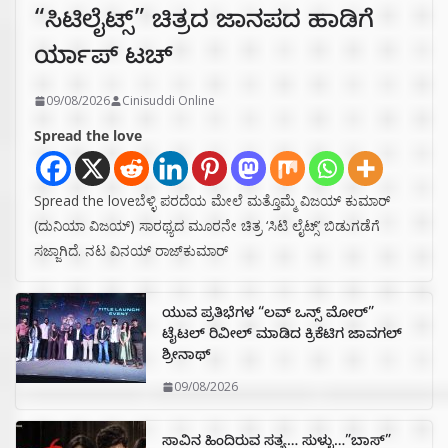
“ಸಿಟಿಲೈಟ್ಸ್‌” ಚಿತ್ರದ ಜಾನಪದ ಹಾಡಿಗೆ
ರ್ಯಾಪ್‌ ಟಚ್‌
09/08/2026
Cinisuddi Online
Spread the love
Spread the loveಬೆಳ್ಳಿ ಪರದೆಯ ಮೇಲೆ ಮತ್ತೊಮ್ಮೆ ವಿಜಯ್ ಕುಮಾರ್
(ದುನಿಯಾ ವಿಜಯ್) ಸಾರಥ್ಯದ ಮೂರನೇ ಚಿತ್ರ ‘ಸಿಟಿ ಲೈಟ್ಸ್’ ಬಿಡುಗಡೆಗೆ
ಸಜ್ಜಾಗಿದೆ. ನಟ ವಿನಯ್ ರಾಜ್‌ಕುಮಾರ್
ಯುವ ಪ್ರತಿಭೆಗಳ “ಲವ್ ಒನ್ಸ್ ಮೋರ್”
ಟೈಟಲ್ ರಿವೀಲ್ ಮಾಡಿದ ಕ್ರಿಕೆಟಿಗ ಜಾವಗಲ್
ಶ್ರೀನಾಥ್
09/08/2026
ಸಾವಿನ ಹಿಂದಿರುವ ಸತ್ಯ… ಸುಳ್ಳು…”ಬಾಸ್”