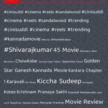
#cinisuddi
#cinisuddi #cinema #reels #sandalwood
#cinema #reels #sandalwood #trending
#cinisuddi #cinema #reels #trending
#kannadamovie
#MovieReview
#Movie
#Shivarajkumar
45 Movie
Adhipatra
Back
Golden
Chowkidar
Gajarama
Benchers
Duniya Vijay
Father
Ghost
Star Ganesh
Kannada Movie
Kantara Chapter
Kiccha Sudeep
Karavali
1
KD Movie
Koragajja
Kotee
Krishnam Pranaya Sakhi
Kuladalli Keelyavudo
Land
Movie Review
Maryade Prashne
Lord
Malashree
Manada Kadalu