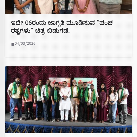
ಇದೇ 06ರಂದು ಜಾಗೃತಿ ಮೂಡಿಸುವ “ಪಂಚ
ರತ್ನಗಳು” ಚಿತ್ರ ಬಿಡುಗಡೆ.
04/03/2026