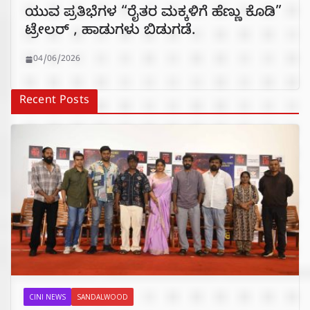
ಯುವ ಪ್ರತಿಭೆಗಳ “ರೈತರ ಮಕ್ಕಳಿಗೆ ಹೆಣ್ಣು ಕೊಡಿ”
ಟ್ರೇಲರ್ , ಹಾಡುಗಳು ಬಿಡುಗಡೆ.
04/06/2026
Recent Posts
CINI NEWS
SANDALWOOD