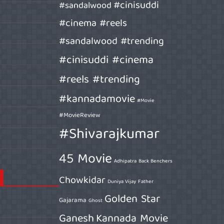
#cinisuddi
#sandalwood
#cinema #reels
#sandalwood #trending
#cinisuddi #cinema
#reels #trending
#kannadamovie
#Movie
#MovieReview
#Shivarajkumar
45 Movie
Adhipatra
Back Benchers
Chowkidar
Duniya Vijay
Father
Golden Star
Gajarama
Ghost
Ganesh
Kannada Movie