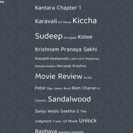
ons
Kantara Chapter 1
Kiccha
Karavali
KD Movie
Sudeep
Kotee
Koragajja
Krishnam Pranaya Sakhi
Kuladalli Keelyavudo
Land Lord
Malashree
Maryade Prashne
Manada Kadalu
Movie Review
Peddi
Peter
Ram Charan
Raju James Bond
R
Sandalwood
Chandru
Sanju Weds Geetha-2
The
Unlock
Judgment
UI Movie
Trailer
Raghava
Upendra
Vidyarthi