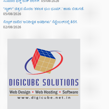
ಸಿನಿಮಾದ ಫಸ್ಟ್‌ ಲುಕ್‌ ರಿಲೀಸ್.
05/08/2026
“ಸ್ಪಾರ್ಕ್” ಚಿತ್ರದ ಮೊದಲ‌ ‘ಶಕಲಕ ಭುಂ‌ ಭೂಮ್..’ ಹಾಡು ಬಿಡುಗಡೆ.
05/08/2026
ಸೆನ್ಸಾರ್ ದಾಟಿದ ‘ಅನಿರೀಕ್ಷಿತ ಅತಿಥಿಗಳು” ಸೆಪ್ಟೆಂಬರ್‌ನಲ್ಲಿ ತೆರೆಗೆ.
02/08/2026