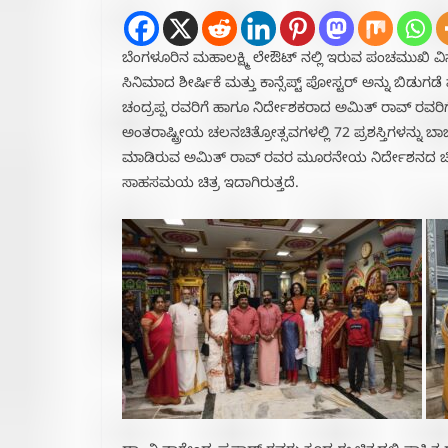
ಬೆಂಗಳೂರಿನ ಮಹಾಲಕ್ಷ್ಮಿ ಲೇಔಟ್ ನಲ್ಲಿ ಇರುವ ಪಂಚಮುಖಿ ವಿನ
ಸಿನಿಮಾದ ಶೀರ್ಷಿಕೆ ಮತ್ತು ಕಾನ್ಸೆಪ್ಟ್ ಪೋಸ್ಟರ್ ಅನ್ನು ಬ
ಚಂದ್ರಪ್ಪ ರವರಿಗೆ ಹಾಗೂ ನಿರ್ದೇಶಕರಾದ ಅಮಿತ್ ರಾವ್ ರವರಿ
ಅಂತರಾಷ್ಟ್ರೀಯ ಚಲನಚಿತ್ರೋತ್ಸವಗಳಲ್ಲಿ 72 ಪ್ರಶಸ್ತಿಗಳನ್ನು 
ಮಾಡಿರುವ ಅಮಿತ್ ರಾವ್ ರವರ ಮೂರನೇಯ ನಿರ್ದೇಶನದ ಚಿತ್ರ ಇದಾ
ಸಾಹಸಮಯ ಚಿತ್ರ ಇದಾಗಿರುತ್ತದೆ.