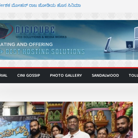
ಾಗೂ ಮಿತ್ರ ಅಭಿನಯದ “ಮಹಾನ್” ಫಸ್ಟ್ ಲುಕ್
ನಿರ್ದೇಶಕ ಮೋಹನ್ ರಾಜ ಜೋಡಿಯ ಹೊಸ ಸಿನಿಮಾ
ರ ಕಿಟ್ಟಿ – ಮೇಘನಾರಾಜ್ ಅಭಿನಯದ “ಅಮರ್ಥ” ಚಿತ್ರ
್ಣಾಟಬಲಂ ಅಜೇಯಂ” ಹಾಡಿದ ದೃಶ್ಯ ವೈಭವ
್ ಶಿವಣ್ಣ ಅಭಿನಯದ ‘ಬಾಸ್’ ಚಿತ್ರ ತೆರೆಗೆ
RIAL
CINI GOSSIP
PHOTO GALLERY
SANDALWOOD
TOL