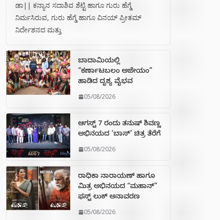
ಡಾ|| ಕನ್ಯಾನ ಸದಾಶಿವ ಶೆಟ್ಟಿ ಹಾಗೂ ಗುರು ಹೆಗ್ಡೆ
ನಿರ್ಮಸಿರುವ, ಗುರು ಹೆಗ್ಡೆ ಹಾಗೂ ವಿನಯ್ ಪ್ರೀತಮ್
ನಿರ್ದೇಶನದ ಮತ್ತು
ಬಾದಾಮಿಯಲ್ಲಿ
“ಕರ್ಣಾಟಬಲಂ ಅಜೇಯಂ”
ಹಾಡಿದ ದೃಶ್ಯ ವೈಭವ
05/08/2026
ಆಗಸ್ಟ್ 7 ರಂದು ತನುಷ್ ಶಿವಣ್ಣ
ಅಭಿನಯದ ‘ಬಾಸ್’ ಚಿತ್ರ ತೆರೆಗೆ
05/08/2026
ರಾಧಿಕಾ ನಾರಾಯಣ್ ಹಾಗೂ
ಮಿತ್ರ ಅಭಿನಯದ “ಮಹಾನ್”
ಫಸ್ಟ್ ಲುಕ್ ಅನಾವರಣ
05/08/2026