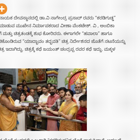
ಾಯಕ ದೇವಸ್ಥಾನದಲ್ಲಿ ಡಾ.ವಿ ನಾಗೇಂದ್ರ ಪ್ರಸಾದ್ ರವರು “ಕರಡಿಗುಡ್ಡ”
ಿಡುಗಡೆ ಮಾಡುವ ಮುಖೇನ ನಿರ್ಮಾಪಕರಾದ ವೀಣಾ ವೆಂಕಟೇಶ್. ವಿ , ಅಂಬಿಕಾ
ಗೆ ಮತ್ತು ಚಿತ್ರತಂಡಕ್ಕೆ ಶುಭ ಕೋರಿದರು. ಈಗಾಗಲೇ “ಹವಾಲಾ” ಹಾಗೂ
ಬಾಚಿಕೊಂಡಿರುವ “ಯಾದ್ಭಾವಂ ತದ್ಭವತಿ” ಚಿತ್ರ ನಿರ್ದೇಶನದ ಜೊತೆಗೆ ನಟನೆಯನ್ನು
ಗಿದ್ದು, ಚಿತ್ರಕ್ಕೆ ಕಥೆ ಜಯಂತ್ ಚಂದ್ರಪ್ಪ ರವರ ಕಥೆ ಇದ್ದು, ಮಕ್ಕಳ