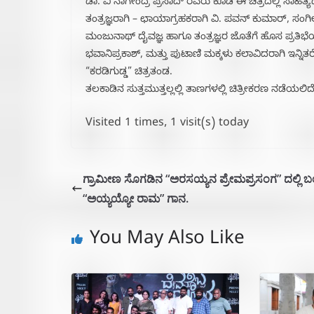
ಡಾ. ವಿ ನಾಗೇಂದ್ರ ಪ್ರಸಾದ್ ರವರು ಕೂಡ ಈ ಚಿತ್ರದಲ್ಲಿ ಸಾಹಿತ್ಯದ
ತಂತ್ರಜ್ಞರಾಗಿ – ಛಾಯಾಗ್ರಹಕರಾಗಿ ವಿ. ಪವನ್ ಕುಮಾರ್, ಸಂಗೀತ
ಮಂಜುನಾಥ್ ದೈವಜ್ಞ ಹಾಗೂ ತಂತ್ರಜ್ಞರ ಜೊತೆಗೆ ಹೊಸ ಪ್ರತಿಭೆ
ಭವಾನಿಪ್ರಕಾಶ್, ಮತ್ತು ಪುಟಾಣಿ ಮಕ್ಕಳು ಕಲಾವಿದರಾಗಿ ಇನ್ನಿತರ
“ಕರಡಿಗುಡ್ಡ” ಚಿತ್ರತಂಡ.
ತಲಕಾಡಿನ ಸುತ್ತಮುತ್ತಲ್ಲಲ್ಲಿ ತಾಣಗಳಲ್ಲಿ ಚಿತ್ರೀಕರಣ ನಡೆಯಲಿದೆ
Visited 1 times, 1 visit(s) today
ಗ್ರಾಮೀಣ ಸೊಗಡಿನ “ಅರಸಯ್ಯನ ಪ್ರೇಮಪ್ರಸಂಗ” ದಲ್ಲಿ ಬ
“ಅಯ್ಯಯ್ಯೋ ರಾಮ” ಗಾನ.
You May Also Like