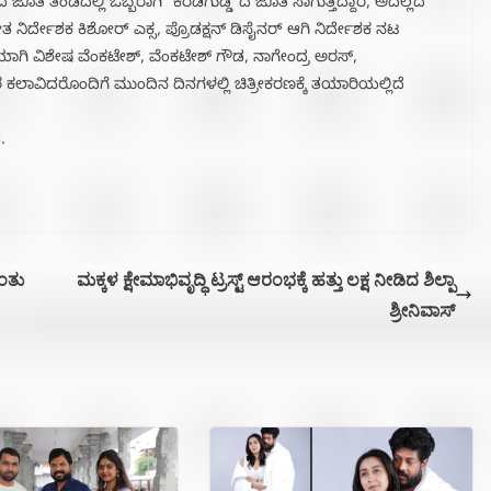
 ಜೊತೆ ತಂಡದಲ್ಲಿ ಒಬ್ಬರಾಗಿ “ಕರಡಿಗುಡ್ಡ”ದ ಜೊತೆ ಸಾಗುತ್ತಿದ್ದಾರೆ, ಅದಲ್ಲದೆ
 ನಿರ್ದೇಶಕ ಕಿಶೋರ್ ಎಕ್ಸ, ಪ್ರೊಡಕ್ಷನ್ ಡಿಸೈನರ್ ಆಗಿ ನಿರ್ದೇಶಕ ನಟ
ಯಾಗಿ ವಿಶೇಷ ವೆಂಕಟೇಶ್, ವೆಂಕಟೇಶ್ ಗೌಡ, ನಾಗೇಂದ್ರ ಅರಸ್,
ೆ ಕಲಾವಿದರೊಂದಿಗೆ ಮುಂದಿನ ದಿನಗಳಲ್ಲಿ ಚಿತ್ರೀಕರಣಕ್ಕೆ ತಯಾರಿಯಲ್ಲಿದೆ
.
ಂತು
ಮಕ್ಕಳ ಕ್ಷೇಮಾಭಿವೃದ್ಧಿ ಟ್ರಸ್ಟ್ ಆರಂಭಕ್ಕೆ ಹತ್ತು ಲಕ್ಷ ನೀಡಿದ ಶಿಲ್ಪಾ
ಶ್ರೀನಿವಾಸ್