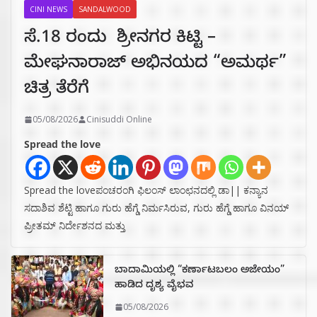
CINI NEWS
SANDALWOOD
ಸೆ.18 ರಂದು ಶ್ರೀನಗರ ಕಿಟ್ಟಿ –
ಮೇಘನಾರಾಜ್ ಅಭಿನಯದ “ಅಮರ್ಥ”
ಚಿತ್ರ ತೆರೆಗೆ
05/08/2026
Cinisuddi Online
Spread the love
Spread the loveಪಂಚರಂಗಿ ಫಿಲಂಸ್ ಲಾಂಛನದಲ್ಲಿ ಡಾ|| ಕನ್ಯಾನ
ಸದಾಶಿವ ಶೆಟ್ಟಿ ಹಾಗೂ ಗುರು ಹೆಗ್ಡೆ ನಿರ್ಮಸಿರುವ, ಗುರು ಹೆಗ್ಡೆ ಹಾಗೂ ವಿನಯ್
ಪ್ರೀತಮ್ ನಿರ್ದೇಶನದ ಮತ್ತು
ಬಾದಾಮಿಯಲ್ಲಿ “ಕರ್ಣಾಟಬಲಂ ಅಜೇಯಂ”
ಹಾಡಿದ ದೃಶ್ಯ ವೈಭವ
05/08/2026