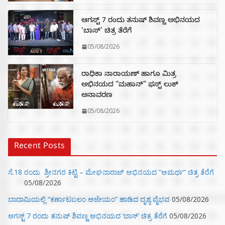
ಆಗಸ್ಟ್ 7 ರಂದು ತನುಷ್ ಶಿವಣ್ಣ ಅಭಿನಯದ
‘ಬಾಸ್’ ಚಿತ್ರ ತೆರೆಗೆ
05/08/2026
ರಾಧಿಕಾ ನಾರಾಯಣ್ ಹಾಗೂ ಮಿತ್ರ
ಅಭಿನಯದ “ಮಹಾನ್” ಫಸ್ಟ್ ಲುಕ್
ಅನಾವರಣ
05/08/2026
Recent Posts
ಸೆ.18 ರಂದು ಶ್ರೀನಗರ ಕಿಟ್ಟಿ – ಮೇಘನಾರಾಜ್ ಅಭಿನಯದ “ಅಮರ್ಥ” ಚಿತ್ರ ತೆರೆಗೆ
05/08/2026
ಬಾದಾಮಿಯಲ್ಲಿ “ಕರ್ಣಾಟಬಲಂ ಅಜೇಯಂ” ಹಾಡಿದ ದೃಶ್ಯ ವೈಭವ
05/08/2026
ಆಗಸ್ಟ್ 7 ರಂದು ತನುಷ್ ಶಿವಣ್ಣ ಅಭಿನಯದ ‘ಬಾಸ್’ ಚಿತ್ರ ತೆರೆಗೆ
05/08/2026