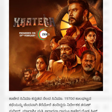
ಕಾಟೇರ ಸಿನಿಮಾ ಕನ್ನಡದ ನೆಲದ ಸಿನಿಮಾ. 1970ರ ಕಾಲಘಟ್ಟದ
ಕಥೆಯನ್ನು ಚೆಂದವಾಗಿ ತೆರೆಮೇಲೆ ತಂದಿದ್ದರು ನಿರ್ದೇಶಕ ತರುಣ್
ಸುಧೀರ್. ಮಾಲಾಶ್ರೀ ಪುತ್ರಿ ಆರಾಧನಾ ರಾಮ್ಗೂ ಕಾಟೇರ ದೊಡ್ಡ ಹಿಟ್