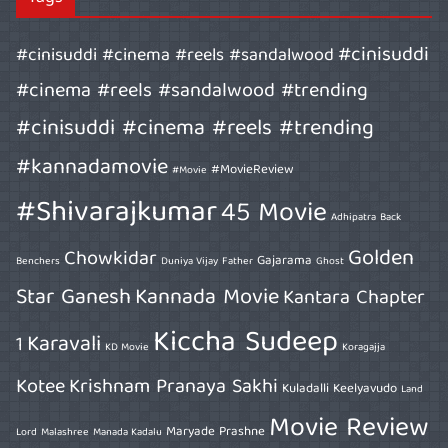
Tags
#cinisuddi
#cinisuddi #cinema #reels #sandalwood
#cinema #reels #sandalwood #trending
#cinisuddi #cinema #reels #trending
#kannadamovie
#MovieReview
#Movie
#Shivarajkumar
45 Movie
Adhipatra
Back
Golden
Chowkidar
Gajarama
Benchers
Duniya Vijay
Father
Ghost
Star Ganesh
Kannada Movie
Kantara Chapter
Kiccha Sudeep
Karavali
1
KD Movie
Koragajja
Kotee
Krishnam Pranaya Sakhi
Kuladalli Keelyavudo
Land
Movie Review
Maryade Prashne
Lord
Malashree
Manada Kadalu