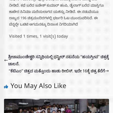
ನೀಡಿದೆ. ಕಥೆ ಬರೆದ ಜಡೇಶ್ ಕುಮಾರ್ ಹಂಪಿ, ಡೈಲಾಗ್ ಬರೆದ ಮಾಸ್ತಿಗೂ
ಕಾಟೇರ ಸಿನಿಮಾ ಮರೆಯಲಾಗದ ಯಶಸ್ಸು ನೀಡಿದೆ. ಈ ನಡುವೆಯೂ
ರಾಜ್ಯದ 196 ಚಿತ್ರಮಂದಿರಗಳಲ್ಲಿ ಭರ್ಜರಿ ಓಟ ಮುಂದುವರಿಸಿದೆ. ಈ
ಬೆನ್ನಲ್ಲೇ ಒಟಿಟಿ ಆಗಮನಕ್ಕೂ ದಿನಾಂಕ ನಿಗದಿಯಾಗಿದೆ
Visited 1 times, 1 visit(s) today
ಶ್ರೀಚಾಮುಂಡೇಶ್ವರಿ ಸನ್ನಿಧಿಯಲ್ಲಿ ಧನ್ವೀರ್ ನಟನೆಯ “ಹಯಗ್ರೀವ” ಚಿತ್ರಕ್ಕೆ
ಚಾಲನೆ.
“ಕೆಟಿಎಂ” ಚಿತ್ರದ ಮತ್ತೊಂದು ಹಾಡು ರೀಲಿಸ್. ಇದೇ 16ಕ್ಕೆ ಚಿತ್ರ ತೆರೆಗೆ
You May Also Like