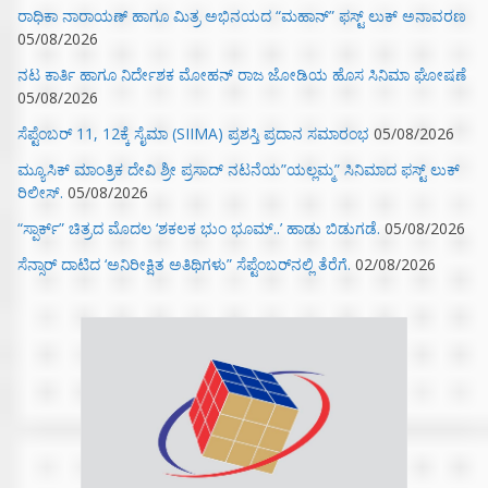
ರಾಧಿಕಾ ನಾರಾಯಣ್ ಹಾಗೂ ಮಿತ್ರ ಅಭಿನಯದ “ಮಹಾನ್” ಫಸ್ಟ್ ಲುಕ್ ಅನಾವರಣ
05/08/2026
ನಟ ಕಾರ್ತಿ ಹಾಗೂ ನಿರ್ದೇಶಕ ಮೋಹನ್ ರಾಜ ಜೋಡಿಯ ಹೊಸ ಸಿನಿಮಾ ಘೋಷಣೆ
05/08/2026
ಸೆಪ್ಟೆಂಬರ್ 11, 12ಕ್ಕೆ ಸೈಮಾ (SIIMA) ಪ್ರಶಸ್ತಿ ಪ್ರದಾನ ಸಮಾರಂಭ
05/08/2026
ಮ್ಯೂಸಿಕ್‌ ಮಾಂತ್ರಿಕ ದೇವಿ ಶ್ರೀ ಪ್ರಸಾದ್ ನಟನೆಯ”ಯಲ್ಲಮ್ಮ” ಸಿನಿಮಾದ ಫಸ್ಟ್‌ ಲುಕ್‌
ರಿಲೀಸ್.
05/08/2026
“ಸ್ಪಾರ್ಕ್” ಚಿತ್ರದ ಮೊದಲ‌ ‘ಶಕಲಕ ಭುಂ‌ ಭೂಮ್..’ ಹಾಡು ಬಿಡುಗಡೆ.
05/08/2026
ಸೆನ್ಸಾರ್ ದಾಟಿದ ‘ಅನಿರೀಕ್ಷಿತ ಅತಿಥಿಗಳು” ಸೆಪ್ಟೆಂಬರ್‌ನಲ್ಲಿ ತೆರೆಗೆ.
02/08/2026