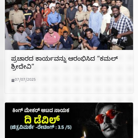
ಪ್ರಚಾರದ ಕಾರ್ಯವನ್ನು ಆರಂಭಿಸಿದ “ಕಮಲ್
ಶ್ರೀದೇವಿ”
07/07/2025