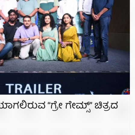
ಲಿರುವ “ಗ್ರೇ ಗೇಮ್ಸ್” ಚಿತ್ರದ