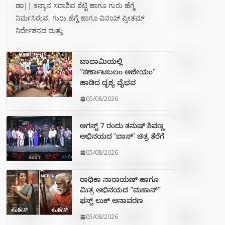
ಡಾ|| ಕನ್ಯಾನ ಸದಾಶಿವ ಶೆಟ್ಟಿ ಹಾಗೂ ಗುರು ಹೆಗ್ಡೆ
ನಿರ್ಮಸಿರುವ, ಗುರು ಹೆಗ್ಡೆ ಹಾಗೂ ವಿನಯ್ ಪ್ರೀತಮ್
ನಿರ್ದೇಶನದ ಮತ್ತು
ಬಾದಾಮಿಯಲ್ಲಿ
“ಕರ್ಣಾಟಬಲಂ ಅಜೇಯಂ”
ಹಾಡಿದ ದೃಶ್ಯ ವೈಭವ
05/08/2026
ಆಗಸ್ಟ್ 7 ರಂದು ತನುಷ್ ಶಿವಣ್ಣ
ಅಭಿನಯದ ‘ಬಾಸ್’ ಚಿತ್ರ ತೆರೆಗೆ
05/08/2026
ರಾಧಿಕಾ ನಾರಾಯಣ್ ಹಾಗೂ
ಮಿತ್ರ ಅಭಿನಯದ “ಮಹಾನ್”
ಫಸ್ಟ್ ಲುಕ್ ಅನಾವರಣ
05/08/2026