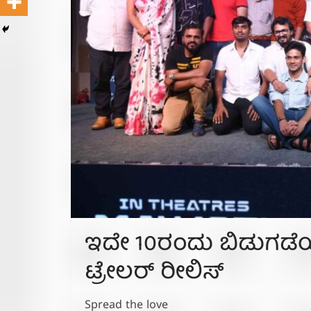
ಇದೇ 10ರಂದು ಬಿಡುಗಡೆಯಾಗ
ಟ್ರೇಲರ್ ರೀಲಿಸ್
Spread the love