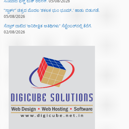
ಸಿನಿಮಾದ ಫಸ್ಟ್‌ ಲುಕ್‌ ರಿಲೀಸ್.
05/08/2026
“ಸ್ಪಾರ್ಕ್” ಚಿತ್ರದ ಮೊದಲ‌ ‘ಶಕಲಕ ಭುಂ‌ ಭೂಮ್..’ ಹಾಡು ಬಿಡುಗಡೆ.
05/08/2026
ಸೆನ್ಸಾರ್ ದಾಟಿದ ‘ಅನಿರೀಕ್ಷಿತ ಅತಿಥಿಗಳು” ಸೆಪ್ಟೆಂಬರ್‌ನಲ್ಲಿ ತೆರೆಗೆ.
02/08/2026