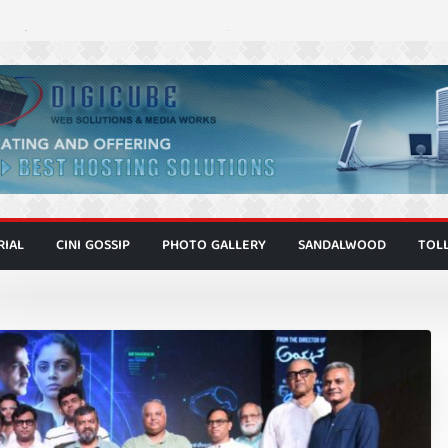
್ದೇಶಕ ಮೋಹನ್ ರಾಜ ಜೋಡಿಯ ಹೊಸ ಸಿನಿಮಾ
ಿಟ್ಟಿ – ಮೇಘನಾರಾಜ್ ಅಭಿನಯದ “ಅಮರ್ಥ” ಚಿತ್ರ
ಟಬಲಂ ಅಜೇಯಂ” ಹಾಡಿದ ದೃಶ್ಯ ವೈಭವ
ವಣ್ಣ ಅಭಿನಯದ ‘ಬಾಸ್’ ಚಿತ್ರ ತೆರೆಗೆ
 ಮಿತ್ರ ಅಭಿನಯದ “ಮಹಾನ್” ಫಸ್ಟ್ ಲುಕ್
RIAL
CINI GOSSIP
PHOTO GALLERY
SANDALWOOD
TOL