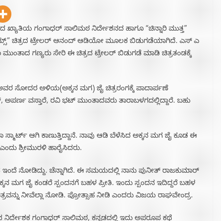
ದ ಖ್ಯಾತಿಯ ಗಂಗಾಧರ್ ಸಾಲಿಮಠ ನಿರ್ದೇಶನದ ಹಾಗೂ “ಚಿನ್ನಾರಿ ಮುತ್ತ”
ೇಮ್ಸ್” ಚಿತ್ರದ ಟ್ರೇಲರ್ ಆನಂದ್ ಆಡಿಯೋ ಮೂಲಕ ಬಿಡುಗಡೆಯಾಗಿದೆ‌. ಎಸ್ ಎ
 ಮುಂತಾದ ಗಣ್ಯರು ಸೇರಿ ಈ ಚಿತ್ರದ ಟ್ರೇಲರ್ ಬಿಡುಗಡೆ ಮಾಡಿ ಚಿತ್ರತಂಡಕ್ಕೆ
ವರ ಸೋದರ ಅಳಿಯ(ಅಕ್ಕನ ಮಗ) ಜೈ ಚಿತ್ರರಂಗಕ್ಕೆ ಪಾದಾರ್ಪಣೆ
 ಭಟ್, ಅಪರ್ಣ ವಸ್ತಾರೆ, ರವಿ ಭಟ್ ಮುಂತಾದವರು ತಾರಾಬಳಗದಲ್ಲಿದ್ದಾರೆ. ಬಹು
ಬಾ ಸ್ಮಾರ್ಟ್ ಆಗಿ ಕಾಣುತ್ತಿದ್ದಾನೆ‌. ನಾವು ಆಡಿ ಬೆಳೆಸಿದ ಅಕ್ಕನ ಮಗ ಜೈ ಕೂಡ ಈ
ಿ ಎಂದು ಶ್ರೀಮುರಳಿ ಹಾರೈಸಿದರು.
ಡ ಇಂದೆ ನೋಡಿದ್ದು. ಚೆನ್ನಾಗಿದೆ. ಈ ಸಮಯದಲ್ಲಿ ನಾನು ಪುನೀತ್ ರಾಜಕುಮಾರ್
ನ ಅಕ್ಕನ ಮಗ ಜೈ ಕಂಡರೆ ಸ್ಪಂದನಗೆ ಬಹಳ ಪ್ರೀತಿ‌.‌ ಇಂದು ಸ್ಪಂದನ ಇದಿದ್ದರೆ ಬಹಳ
ಮ ಚಿತ್ರವನ್ನು ನೀವೆಲ್ಲಾ ನೋಡಿ. ಪ್ರೋತ್ಸಾಹ ನೀಡಿ ಎಂದರು ವಿಜಯ ರಾಘವೇಂದ್ರ.
 ನಿರ್ದೇಶಕ ಗಂಗಾಧರ್ ಸಾಲಿಮಠ, ಕನ್ನಡದಲ್ಲಿ ಇದು ಅಪರೂಪ ಕಥೆ