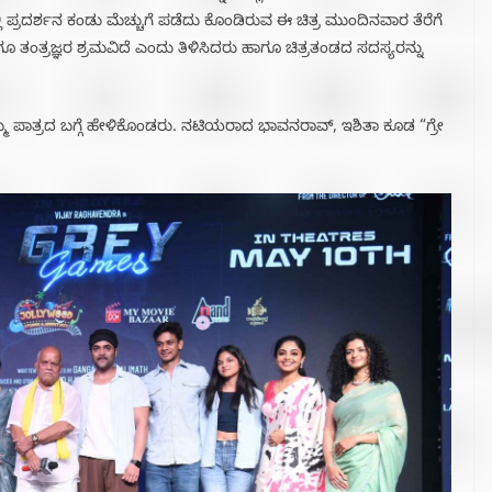
ಪ್ರದರ್ಶನ ಕಂಡು ಮೆಚ್ಚುಗೆ ಪಡೆದು ಕೊಂಡಿರುವ ಈ ಚಿತ್ರ ಮುಂದಿನವಾರ ತೆರೆಗೆ
ೂ ತಂತ್ರಜ್ಞರ ಶ್ರಮವಿದೆ ಎಂದು ತಿಳಿಸಿದರು ಹಾಗೂ ಚಿತ್ರತಂಡದ ಸದಸ್ಯರನ್ನು
ಮ ಪಾತ್ರದ ಬಗ್ಗೆ ಹೇಳಿಕೊಂಡರು. ನಟಿಯರಾದ ಭಾವನರಾವ್, ಇಶಿತಾ ಕೂಡ “ಗ್ರೇ