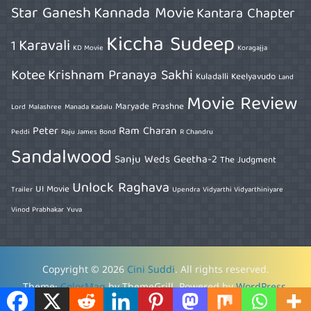
Star Ganesh
Kannada Movie
Kantara Chapter
Kiccha Sudeep
Karavali
1
KD Movie
Koragajja
Kotee
Krishnam Pranaya Sakhi
Kuladalli Keelyavudo
Land
Movie Review
Maryade Prashne
Lord
Malashree
Manada Kadalu
Peter
Ram Charan
Peddi
Raju James Bond
R Chandru
Sandalwood
Sanju Weds Geetha-2
The Judgment
Unlock Raghava
UI Movie
Trailer
Upendra
Vidyarthi Vidyarthiniyare
Vinod Prabhakar
Yuva
Copyright © 2026
Cini Suddi
. All rights reserved.
Theme:
ColorMag
by ThemeGrill. Powered by
WordPress
.