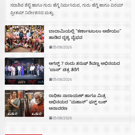
ಸದಾಶಿವ ಶೆಟ್ಟಿ ಹಾಗೂ ಗುರು ಹೆಗ್ಡೆ ನಿರ್ಮಸಿರುವ, ಗುರು ಹೆಗ್ಡೆ ಹಾಗೂ ವಿನಯ್
ಪ್ರೀತಮ್ ನಿರ್ದೇಶನದ ಮತ್ತು
ಬಾದಾಮಿಯಲ್ಲಿ “ಕರ್ಣಾಟಬಲಂ ಅಜೇಯಂ”
ಹಾಡಿದ ದೃಶ್ಯ ವೈಭವ
05/08/2026
ಆಗಸ್ಟ್ 7 ರಂದು ತನುಷ್ ಶಿವಣ್ಣ ಅಭಿನಯದ
‘ಬಾಸ್’ ಚಿತ್ರ ತೆರೆಗೆ
05/08/2026
ರಾಧಿಕಾ ನಾರಾಯಣ್ ಹಾಗೂ ಮಿತ್ರ
ಅಭಿನಯದ “ಮಹಾನ್” ಫಸ್ಟ್ ಲುಕ್
ಅನಾವರಣ
05/08/2026