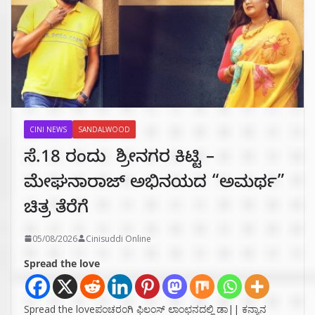
CINI NEWS
SANDALWOOD
ಸೆ.18 ರಂದು ಶ್ರೀನಗರ ಕಿಟ್ಟಿ –
ಮೇಘನಾರಾಜ್ ಅಭಿನಯದ “ಅಮರ್ಥ”
ಚಿತ್ರ ತೆರೆಗೆ
05/08/2026
Cinisuddi Online
Spread the love
Spread the loveಪಂಚರಂಗಿ ಫಿಲಂಸ್ ಲಾಂಛನದಲ್ಲಿ ಡಾ|| ಕನ್ಯಾನ