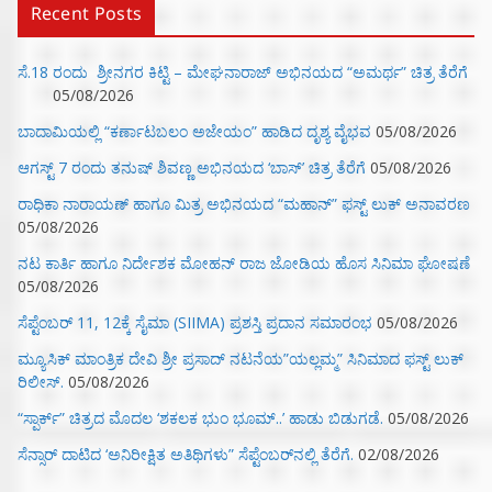
Recent Posts
ಸೆ.18 ರಂದು ಶ್ರೀನಗರ ಕಿಟ್ಟಿ – ಮೇಘನಾರಾಜ್ ಅಭಿನಯದ “ಅಮರ್ಥ” ಚಿತ್ರ ತೆರೆಗೆ
05/08/2026
ಬಾದಾಮಿಯಲ್ಲಿ “ಕರ್ಣಾಟಬಲಂ ಅಜೇಯಂ” ಹಾಡಿದ ದೃಶ್ಯ ವೈಭವ
05/08/2026
ಆಗಸ್ಟ್ 7 ರಂದು ತನುಷ್ ಶಿವಣ್ಣ ಅಭಿನಯದ ‘ಬಾಸ್’ ಚಿತ್ರ ತೆರೆಗೆ
05/08/2026
ರಾಧಿಕಾ ನಾರಾಯಣ್ ಹಾಗೂ ಮಿತ್ರ ಅಭಿನಯದ “ಮಹಾನ್” ಫಸ್ಟ್ ಲುಕ್ ಅನಾವರಣ
05/08/2026
ನಟ ಕಾರ್ತಿ ಹಾಗೂ ನಿರ್ದೇಶಕ ಮೋಹನ್ ರಾಜ ಜೋಡಿಯ ಹೊಸ ಸಿನಿಮಾ ಘೋಷಣೆ
05/08/2026
ಸೆಪ್ಟೆಂಬರ್ 11, 12ಕ್ಕೆ ಸೈಮಾ (SIIMA) ಪ್ರಶಸ್ತಿ ಪ್ರದಾನ ಸಮಾರಂಭ
05/08/2026
ಮ್ಯೂಸಿಕ್‌ ಮಾಂತ್ರಿಕ ದೇವಿ ಶ್ರೀ ಪ್ರಸಾದ್ ನಟನೆಯ”ಯಲ್ಲಮ್ಮ” ಸಿನಿಮಾದ ಫಸ್ಟ್‌ ಲುಕ್‌
ರಿಲೀಸ್.
05/08/2026
“ಸ್ಪಾರ್ಕ್” ಚಿತ್ರದ ಮೊದಲ‌ ‘ಶಕಲಕ ಭುಂ‌ ಭೂಮ್..’ ಹಾಡು ಬಿಡುಗಡೆ.
05/08/2026
ಸೆನ್ಸಾರ್ ದಾಟಿದ ‘ಅನಿರೀಕ್ಷಿತ ಅತಿಥಿಗಳು” ಸೆಪ್ಟೆಂಬರ್‌ನಲ್ಲಿ ತೆರೆಗೆ.
02/08/2026