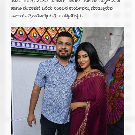
ಪಾತ್ರದ ಕುರಿತು ಮಾಹಿತಿ ನೀಡಿದರು. ಸಂಗೀತ ನಿರ್ದೇಶಕ ಅದ್ವಿಕ್ ವರ್ಮ
ಹಾಗೂ ಸಂಭಾಷಣೆ ಬರೆದು ಸಂಕಲನ ಕಾರ್ಯವನ್ನು ಮಾಡುತ್ತಿರುವ
ನಾಗೇಶ್ ಪತ್ರಿಕಾಗೋಷ್ಠಿಯಲ್ಲಿ ಉಪಸ್ಥಿತರಿದ್ದರು.