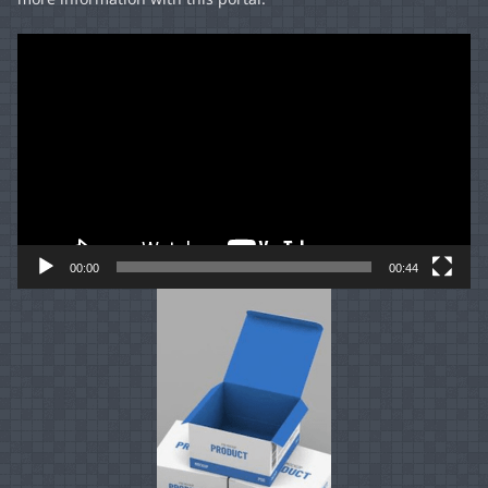
more information with this portal.
Video
Player
00:00
00:44