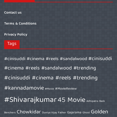
Contact us
Terms & Conditions
Privacy Policy
Tags
#cinisuddi
#cinisuddi #cinema #reels #sandalwood
#cinema #reels #sandalwood #trending
#cinisuddi #cinema #reels #trending
#kannadamovie
#MovieReview
#Movie
#Shivarajkumar
45 Movie
Adhipatra
Back
Golden
Chowkidar
Gajarama
Benchers
Duniya Vijay
Father
Ghost