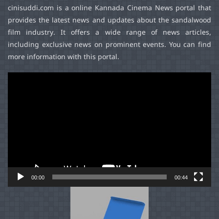
cinisuddi.com
is a online Kannada Cinema News portal that
provides the latest news and updates about the sandalwood
film industry. It offers a wide range of news articles,
including exclusive news on prominent events. You can find
more information with this portal.
Video
Player
00:00
00:44