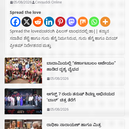
05/08/2026
Cinisuddi Online
Spread the love
Spread the loveಪಂಚರಂಗಿ ಫಿಲಂಸ್ ಲಾಂಛನದಲ್ಲಿ ಡಾ|| ಕನ್ಯಾನ
ಸದಾಶಿವ ಶೆಟ್ಟಿ ಹಾಗೂ ಗುರು ಹೆಗ್ಡೆ ನಿರ್ಮಸಿರುವ, ಗುರು ಹೆಗ್ಡೆ ಹಾಗೂ ವಿನಯ್
ಪ್ರೀತಮ್ ನಿರ್ದೇಶನದ ಮತ್ತು
ಬಾದಾಮಿಯಲ್ಲಿ “ಕರ್ಣಾಟಬಲಂ ಅಜೇಯಂ”
ಹಾಡಿದ ದೃಶ್ಯ ವೈಭವ
05/08/2026
ಆಗಸ್ಟ್ 7 ರಂದು ತನುಷ್ ಶಿವಣ್ಣ ಅಭಿನಯದ
‘ಬಾಸ್’ ಚಿತ್ರ ತೆರೆಗೆ
05/08/2026
ರಾಧಿಕಾ ನಾರಾಯಣ್ ಹಾಗೂ ಮಿತ್ರ