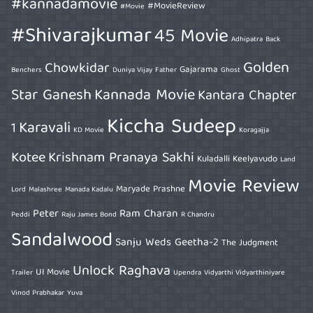
#kannadamovie
#MovieReview
#Movie
#Shivarajkumar
45 Movie
Adhipatra
Back
Golden
Chowkidar
Gajarama
Benchers
Duniya Vijay
Father
Ghost
Star Ganesh
Kannada Movie
Kantara Chapter
Kiccha Sudeep
Karavali
1
KD Movie
Koragajja
Kotee
Krishnam Pranaya Sakhi
Kuladalli Keelyavudo
Land
Movie Review
Maryade Prashne
Lord
Malashree
Manada Kadalu
Peter
Ram Charan
Peddi
Raju James Bond
R Chandru
Sandalwood
Sanju Weds Geetha-2
The Judgment
Unlock Raghava
UI Movie
Trailer
Upendra
Vidyarthi Vidyarthiniyare
Vinod Prabhakar
Yuva