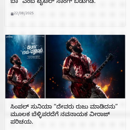
ಬಾ” ಎಂಬ ಟೈಟಲ್ ಸಾಂಗ್ ಬಿಡುಗಡೆ.
22/08/2025
ಸಿಂಪಲ್ ಸುನಿಯಾ “ದೇವರು ರುಜು ಮಾಡಿದನು”
ಮೂಲಕ ಬೆಳ್ಳಿಪರದೆಗೆ ನವನಾಯಕ ವೀರಾಜ್
ಪರಿಚಯ.