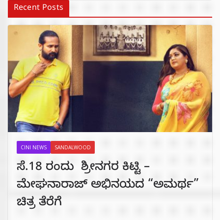
Recent Posts
CINI NEWS
SANDALWOOD
ಸೆ.18 ರಂದು ಶ್ರೀನಗರ ಕಿಟ್ಟಿ –
ಮೇಘನಾರಾಜ್ ಅಭಿನಯದ “ಅಮರ್ಥ”
ಚಿತ್ರ ತೆರೆಗೆ