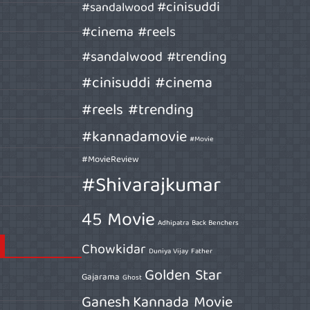
#cinisuddi
#sandalwood
#cinema #reels
#sandalwood #trending
#cinisuddi #cinema
#reels #trending
#kannadamovie
#Movie
#MovieReview
#Shivarajkumar
45 Movie
Adhipatra
Back Benchers
Chowkidar
Duniya Vijay
Father
Golden Star
Gajarama
Ghost
Ganesh
Kannada Movie