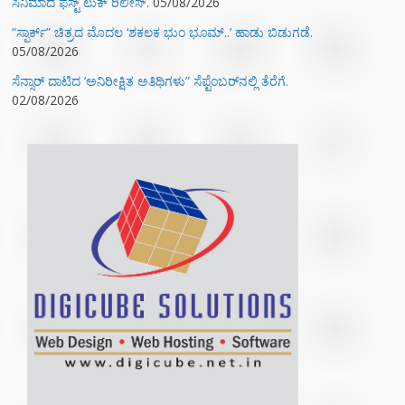
ಸಿನಿಮಾದ ಫಸ್ಟ್‌ ಲುಕ್‌ ರಿಲೀಸ್.
05/08/2026
“ಸ್ಪಾರ್ಕ್” ಚಿತ್ರದ ಮೊದಲ‌ ‘ಶಕಲಕ ಭುಂ‌ ಭೂಮ್..’ ಹಾಡು ಬಿಡುಗಡೆ.
05/08/2026
ಸೆನ್ಸಾರ್ ದಾಟಿದ ‘ಅನಿರೀಕ್ಷಿತ ಅತಿಥಿಗಳು” ಸೆಪ್ಟೆಂಬರ್‌ನಲ್ಲಿ ತೆರೆಗೆ.
02/08/2026