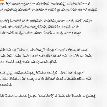
. ಶ್ರೀನಿವಾಸ್ ಆಕ್ಷನ್ ಕಟ್ ಹೇಳಿರುವ ‘ದಾಸರಹಳ್ಳಿ’ ಸಿನಿಮಾ ರಿಲೀಸ್ ಗೆ
ವ ಕಥೆಯನ್ನು ಹೊಂದಿದೆ. ಕುಡಿತದಿಂದ ಅದೆಷ್ಟೋ ಸಂಸಾರಗಳು ಬೀದಿಗೆ ಬಿದ್ದಿವೆ.
ಭಾಗದಲ್ಲಿ ಓಡಾಡಿಕೊಂಡು ಬರಬೇಕು. ಕುಡಿತಕ್ಕೊಳಗಾದ ಗಂಡ, ಮಗನಿಂದ ಆ
ವಿಚಾರ. ಯುವಕರಿಗೆ ಮನದಟ್ಟಾಗಬೇಕು, ಕುಡಿತವೇ ಜೀವನ ಎಂದು
 ಬದಲಾವಣೆ ಸಾಧ್ಯ. ಬದುಕು ಸುಂದರವಾಗಲು ಸಾಧ್ಯ ಎಂಬ ಅದ್ಭುತ
ರು ಸಿನಿಮಾ ನಿರ್ಮಾಣ ಮಾಡಿದ್ದಾರೆ. ಸೆನ್ಸಾರ್ ಪಾಸ್ ಆಗಿದ್ದು, ಯು/ಎ
ಮಾಡಿದೆ. ಧರ್ಮ ಕೀರ್ತಿರಾಜ್ ಕೂಡ ಬಿಗ್ ಬಾಸ್ ಜರ್ನಿ ಮುಗಿಸಿ ಬಂದಿದ್ದು,
ಿ ಧರ್ಮ ಅವರ ಪಾತ್ರ ಬಹಳ ಮಹತ್ವವಾದದ್ದಾಗಿದೆ.
 ಸ್ಪಷ್ಟ ಸಂದೇಶವನ್ನೊತ್ತು ಸಿನಿಮಾ ಬರುತ್ತಿದೆ. ಈಗಾಗಲೇ ಸೆನ್ಸಾರ್
ಹೊಗಳಿಕೆಯೊಂದಿಗೆ ಯು/ಎ ಸರ್ಟಿಫಿಕೇಟ್ ಕೂಡ ಪಡೆದುಕೊಂಡಿದೆ. ಅತಿ
ಕಾಣಲಿದೆ.
ು ನಿರ್ಮಾಣ ಮಾಡುತ್ತಿದ್ದಾರೆ. ‘ದಾಸರಹಳ್ಳಿ’ ಸಿನಿಮಾ ಬೆಂಗಳೂರು ಸುತ್ತಮುತ್ತ