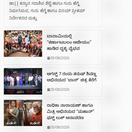
ಡಾ|| ಕನ್ಯಾನ ಸದಾಶಿವ ಶೆಟ್ಟಿ ಹಾಗೂ ಗುರು ಹೆಗ್ಡೆ
ನಿರ್ಮಸಿರುವ, ಗುರು ಹೆಗ್ಡೆ ಹಾಗೂ ವಿನಯ್ ಪ್ರೀತಮ್
ನಿರ್ದೇಶನದ ಮತ್ತು
ಬಾದಾಮಿಯಲ್ಲಿ
“ಕರ್ಣಾಟಬಲಂ ಅಜೇಯಂ”
ಹಾಡಿದ ದೃಶ್ಯ ವೈಭವ
05/08/2026
ಆಗಸ್ಟ್ 7 ರಂದು ತನುಷ್ ಶಿವಣ್ಣ
ಅಭಿನಯದ ‘ಬಾಸ್’ ಚಿತ್ರ ತೆರೆಗೆ
05/08/2026
ರಾಧಿಕಾ ನಾರಾಯಣ್ ಹಾಗೂ
ಮಿತ್ರ ಅಭಿನಯದ “ಮಹಾನ್”
ಫಸ್ಟ್ ಲುಕ್ ಅನಾವರಣ
05/08/2026