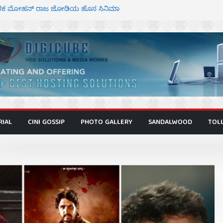
್ದೇಶಕ ಮೋಹನ್ ರಾಜ ಜೋಡಿಯ ಹೊಸ ಸಿನಿಮಾ
ಿಟ್ಟಿ – ಮೇಘನಾರಾಜ್ ಅಭಿನಯದ “ಅಮರ್ಥ” ಚಿತ್ರ
ಟಬಲಂ ಅಜೇಯಂ” ಹಾಡಿದ ದೃಶ್ಯ ವೈಭವ
ವಣ್ಣ ಅಭಿನಯದ ‘ಬಾಸ್’ ಚಿತ್ರ ತೆರೆಗೆ
 ಮಿತ್ರ ಅಭಿನಯದ “ಮಹಾನ್” ಫಸ್ಟ್ ಲುಕ್
RIAL
CINI GOSSIP
PHOTO GALLERY
SANDALWOOD
TOL