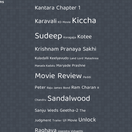
ons
Kantara Chapter 1
Kiccha
Karavali
KD Movie
Sudeep
Kotee
Koragajja
Krishnam Pranaya Sakhi
Kuladalli Keelyavudo
Land Lord
Malashree
Maryade Prashne
Manada Kadalu
Movie Review
Peddi
Peter
Ram Charan
Raju James Bond
R
Sandalwood
Chandru
Sanju Weds Geetha-2
The
Unlock
Judgment
UI Movie
Trailer
Raghava
Upendra
Vidyarthi