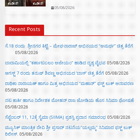
05/08/2026
Recent Posts
ಸೆ.18 ರಂದು ಶ್ರೀನಗರ ಕಿಟ್ಟಿ – ಮೇಘನಾರಾಜ್ ಅಭಿನಯದ “ಅಮರ್ಥ” ಚಿತ್ರ ತೆರೆಗೆ
05/08/2026
ಬಾದಾಮಿಯಲ್ಲಿ “ಕರ್ಣಾಟಬಲಂ ಅಜೇಯಂ” ಹಾಡಿದ ದೃಶ್ಯ ವೈಭವ
05/08/2026
ಆಗಸ್ಟ್ 7 ರಂದು ತನುಷ್ ಶಿವಣ್ಣ ಅಭಿನಯದ ‘ಬಾಸ್’ ಚಿತ್ರ ತೆರೆಗೆ
05/08/2026
ರಾಧಿಕಾ ನಾರಾಯಣ್ ಹಾಗೂ ಮಿತ್ರ ಅಭಿನಯದ “ಮಹಾನ್” ಫಸ್ಟ್ ಲುಕ್ ಅನಾವರಣ
05/08/2026
ನಟ ಕಾರ್ತಿ ಹಾಗೂ ನಿರ್ದೇಶಕ ಮೋಹನ್ ರಾಜ ಜೋಡಿಯ ಹೊಸ ಸಿನಿಮಾ ಘೋಷಣೆ
05/08/2026
ಸೆಪ್ಟೆಂಬರ್ 11, 12ಕ್ಕೆ ಸೈಮಾ (SIIMA) ಪ್ರಶಸ್ತಿ ಪ್ರದಾನ ಸಮಾರಂಭ
05/08/2026
ಮ್ಯೂಸಿಕ್‌ ಮಾಂತ್ರಿಕ ದೇವಿ ಶ್ರೀ ಪ್ರಸಾದ್ ನಟನೆಯ”ಯಲ್ಲಮ್ಮ” ಸಿನಿಮಾದ ಫಸ್ಟ್‌ ಲುಕ್‌
ರಿಲೀಸ್.
05/08/2026