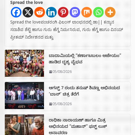
Spread the love
Spread the loveಪಂಚರಂಗಿ ಫಿಲಂಸ್ ಲಾಂಛನದಲ್ಲಿ ಡಾ|| ಕನ್ಯಾನ
ಸದಾಶಿವ ಶೆಟ್ಟಿ ಹಾಗೂ ಗುರು ಹೆಗ್ಡೆ ನಿರ್ಮಸಿರುವ, ಗುರು ಹೆಗ್ಡೆ ಹಾಗೂ ವಿನಯ್
ಪ್ರೀತಮ್ ನಿರ್ದೇಶನದ ಮತ್ತು
ಬಾದಾಮಿಯಲ್ಲಿ “ಕರ್ಣಾಟಬಲಂ ಅಜೇಯಂ”
ಹಾಡಿದ ದೃಶ್ಯ ವೈಭವ
05/08/2026
ಆಗಸ್ಟ್ 7 ರಂದು ತನುಷ್ ಶಿವಣ್ಣ ಅಭಿನಯದ
‘ಬಾಸ್’ ಚಿತ್ರ ತೆರೆಗೆ
05/08/2026
ರಾಧಿಕಾ ನಾರಾಯಣ್ ಹಾಗೂ ಮಿತ್ರ
ಅಭಿನಯದ “ಮಹಾನ್” ಫಸ್ಟ್ ಲುಕ್
ಅನಾವರಣ