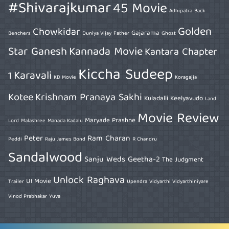
#Shivarajkumar
45 Movie
Adhipatra
Back
Golden
Chowkidar
Gajarama
Benchers
Duniya Vijay
Father
Ghost
Star Ganesh
Kannada Movie
Kantara Chapter
Kiccha Sudeep
Karavali
1
KD Movie
Koragajja
Kotee
Krishnam Pranaya Sakhi
Kuladalli Keelyavudo
Land
Movie Review
Maryade Prashne
Lord
Malashree
Manada Kadalu
Peter
Ram Charan
Peddi
Raju James Bond
R Chandru
Sandalwood
Sanju Weds Geetha-2
The Judgment
Unlock Raghava
UI Movie
Trailer
Upendra
Vidyarthi Vidyarthiniyare
Vinod Prabhakar
Yuva