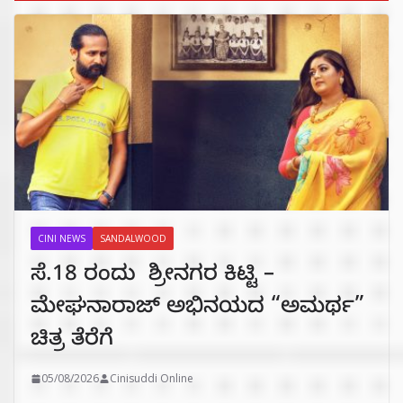
CINI NEWS
SANDALWOOD
ಸೆ.18 ರಂದು ಶ್ರೀನಗರ ಕಿಟ್ಟಿ –
ಮೇಘನಾರಾಜ್ ಅಭಿನಯದ “ಅಮರ್ಥ”
ಚಿತ್ರ ತೆರೆಗೆ
05/08/2026
Cinisuddi Online