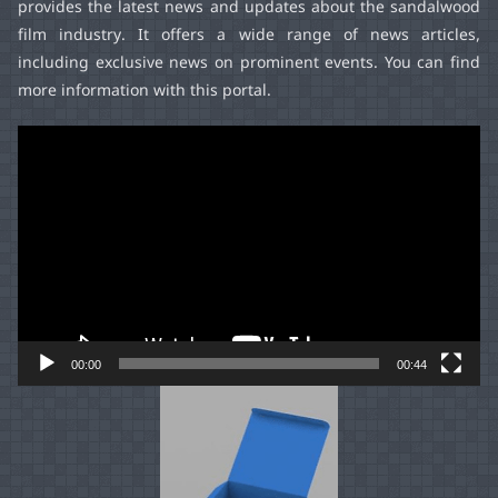
provides the latest news and updates about the sandalwood
film industry. It offers a wide range of news articles,
including exclusive news on prominent events. You can find
more information with this portal.
Video
Player
00:00
00:44