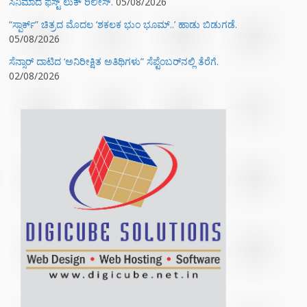
ಸಿನಿಮಾದ ಫಸ್ಟ್‌ ಲುಕ್‌ ರಿಲೀಸ್.
05/08/2026
“ಸ್ಪಾರ್ಕ್” ಚಿತ್ರದ ಮೊದಲ‌ ‘ಶಕಲಕ ಭುಂ‌ ಭೂಮ್..’ ಹಾಡು ಬಿಡುಗಡೆ.
05/08/2026
ಸೆನ್ಸಾರ್ ದಾಟಿದ ‘ಅನಿರೀಕ್ಷಿತ ಅತಿಥಿಗಳು” ಸೆಪ್ಟೆಂಬರ್‌ನಲ್ಲಿ ತೆರೆಗೆ.
02/08/2026