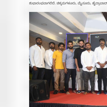
ಶುಭಾರಂಭವಾಗಲಿದೆ. ಚಿಕ್ಕಮಗಳೂರು, ಮೈಸೂರು, ಹೈದ್ರಾಬಾದ್ 