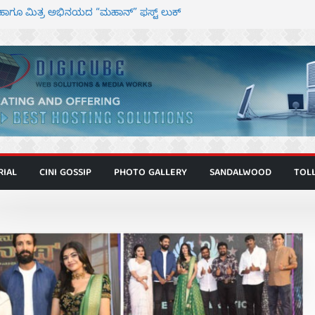
ಾಗೂ ಮಿತ್ರ ಅಭಿನಯದ “ಮಹಾನ್” ಫಸ್ಟ್ ಲುಕ್
ನಿರ್ದೇಶಕ ಮೋಹನ್ ರಾಜ ಜೋಡಿಯ ಹೊಸ ಸಿನಿಮಾ
ರ ಕಿಟ್ಟಿ – ಮೇಘನಾರಾಜ್ ಅಭಿನಯದ “ಅಮರ್ಥ” ಚಿತ್ರ
್ಣಾಟಬಲಂ ಅಜೇಯಂ” ಹಾಡಿದ ದೃಶ್ಯ ವೈಭವ
್ ಶಿವಣ್ಣ ಅಭಿನಯದ ‘ಬಾಸ್’ ಚಿತ್ರ ತೆರೆಗೆ
RIAL
CINI GOSSIP
PHOTO GALLERY
SANDALWOOD
TOL