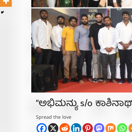
“ಅಭಿಮನ್ಯು s/o ಕಾಶಿನಾಥ್
Spread the love