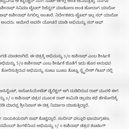
ಪ್ಪನಿಗೂ ಆ ಕ್ಯಾರೆಕ್ಟರ್ ನನಗೆ ಸೂಟ್ ಆಗಲ್ಲ ಅಂತ ಅನಿಸುತ್ತಿತ್ತು. ನನಗೂ
ನ್ ಆಫ್ ಕಾಶೀನಾಥ್ ಸಿನಿಮಾ ಟೈಟಲ್ ರಿಜೆಸ್ಟರ್ ಮಾಡೋಣ ಅಂತ ಹೋದಾಗ ಯಾರೋ
ನ್ ಆಫ್‌ ಕಾಶೀನಾಥ್ ಸಿಗಲಿಲ್ಲ ಅಂತಾರೆ. ನಿರ್ದೇಶಕರು ಟೈಟಲ್ ಇಲ್ಲ ಸರ್ ಯಾರೋ
ೆ ಆಗಲ್ಲ ಅಂದರು. ಆಮೇಲೆ ಅವರೇ ಯೋಚನೆ ಮಾಡಿ ಅಭಿಮನ್ಯು ಸನ್ ಆಫ್
ೆ ಮಾಡಲಾಗಿದೆ. ಈ ಚಿತ್ರಕ್ಕೆ ಅಭಿಮನ್ಯು s/o ಕಾಶಿನಾಥ್ ಎಂಬ ಶೀರ್ಷಿಕೆ
ೆ. ಅಭಿಮನ್ಯು S/o ಕಾಶೀನಾಥ್ ಎಂಬ ಶೀರ್ಷಿಕೆ ಜೊತೆಗೆ ಇದು ಹೊಸ ಅನುಭವ
ರಿಸುತ್ತಿರುವ ಅಭಿಮನ್ಯು ಸೂಟು ಬೂಟು ತೊಟ್ಟು ಸ್ಟೈಲೀಶ್ ಗೆಟಪ್ ನಲ್ಲಿ
ಲಿ ಅಸಿಸ್ಟೆಂಟ್, ಅಸೋಸಿಯೇಟೆಡ್ ಡೈರೆಕ್ಟರ್ ಆಗಿ‌ ದುಡಿದಿರುವ ರಾಜ್ ಮುರಳಿ ಈಗ
ಮನ್ಯು s/ o ಕಾಶಿನಾಥ್ ಚಿತ್ರದ ಮೂಲಕ ರಾಜ್ ಕಾಮಿಡಿ ಡ್ರಾಮಾ ಕಥೆ ಹೇಳೋದಿಕ್ಕೆ
ನಡಿ ಮಾರಪ್ಪ ಶ್ರೀನಿವಾಸ್ ಈ ಚಿತ್ರ ನಿರ್ಮಾಣ ಮಾಡುತ್ತಿದ್ದಾರೆ.
ಿ ನಾಯಕಿಯರಾಗಿ ಸಾಥ್ ಕೊಟ್ಟಿದ್ದಾರೆ. ಸಂದೀಪ್ ವಲ್ಲೂರಿ ಛಾಯಾಗ್ರಹಣ,
 ನವೆಂಬರ್ ತಿಂಗಳಿನಿಂದ ಅಭಿಮನ್ಯು s/ o ಕಾಶಿನಾಥ್ ಚಿತ್ರದ ಶೂಟಿಂಗ್