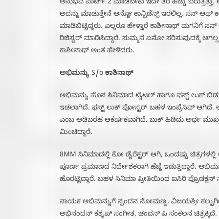
ಅನುಭವ ಪಾರ್ಟ್‌ 2 ಮಾಡಬೇಕು ಇದೇ ತರ ಹೆಚ್ಚು ಬರುತ್ತಿತ್ತು. ಅ
ಅದನ್ನು ಮಾಡುತ್ತೇನೆ ಅನ್ನೋ ಕಾನ್ಫಿಡೆನ್ಸ್ ಇರಲಿಲ್ಲ. ಸ
ಮಾಡಿಬಿಟ್ಟಿದ್ದರು. ಎಲ್ಲರೂ ಹೇಳ್ತಾರೆ ಕಾಶೀನಾಥ್ ಮಗನಿಗೆ ಸ
ರಿಜಿಸ್ಟರ್ ಮಾಡಿಸಿದ್ದಾರೆ. ಸುಮ್ಮನೆ ಏನೋ ಸರಿಸುವುದಕ್ಕ
ಕಾಶೀನಾಥ್ ಅಂತ ಹೇಳಿದರು.
ಅಭಿಮನ್ಯು S/o ಕಾಶಿನಾಥ್
ಅಭಿಮನ್ಯು ಹೊಸ ಸಿನಿಮಾದ ಟೈಟಲ್ ಹಾಗೂ ಫಸ್ಟ್ ಲುಕ್ ಬಿಡುಗಡ
ಇಡಲಾಗಿದೆ. ಫಸ್ಟ್ ಲುಕ್ ಪೋಸ್ಟರ್ ಬಹಳ ಇಂಪ್ರೆಸಿವ್ ಆಗಿದ
ಎಂಬ ಅಡಿಬರಹ ಆಕರ್ಷಕವಾಗಿದೆ. ಬುಕ್ ಹಿಡಿದು ಅರ್ಧ ಮುಖ ತೋ
ಮಿಂಚಿದ್ದಾರೆ.
8MM ಸಿನಿಮಾದಲ್ಲಿ ಕೋ ಡೈರೆಕ್ಟರ್ ಆಗಿ, ಒಂದಷ್ಟು ಚಿತ್ರಗಳಲ್
ಪೂರ್ಣ ಪ್ರಮಾಣದ ನಿರ್ದೇಶಕರಾಗಿ ಹೆಜ್ಜೆ ಇಡುತ್ತಿದ್ದಾರೆ. ಅಭಿ
ಹೊರಟ್ಟಿದ್ದಾರೆ. ಬಹಳ ಸಿನಿಮಾ ಪ್ರೀತಿಯಿಂದ ಐಸಿರಿ ಪ್ರೊಡಕ್ಷನ್ 
ನಾಯಕ ಅಭಿಮನ್ಯುಗೆ ಸ್ಪಂದನ ಸೋಮಣ್ಣ, ವಿಜಯಶ್ರೀ ಕಲ್ಬುರ್ಗ
ಅಭಿನಂದನ್ ಕಶ್ಯಪ್ ಸಂಗೀತ, ಚಂದನ್ ಪಿ ಸಂಕಲನ ಚಿತ್ರಕ್ಕಿದೆ.