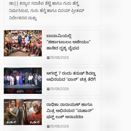
ಡಾ|| ಕನ್ಯಾನ ಸದಾಶಿವ ಶೆಟ್ಟಿ ಹಾಗೂ ಗುರು ಹೆಗ್ಡೆ
ನಿರ್ಮಸಿರುವ, ಗುರು ಹೆಗ್ಡೆ ಹಾಗೂ ವಿನಯ್ ಪ್ರೀತಮ್
ನಿರ್ದೇಶನದ ಮತ್ತು
ಬಾದಾಮಿಯಲ್ಲಿ
“ಕರ್ಣಾಟಬಲಂ ಅಜೇಯಂ”
ಹಾಡಿದ ದೃಶ್ಯ ವೈಭವ
05/08/2026
ಆಗಸ್ಟ್ 7 ರಂದು ತನುಷ್ ಶಿವಣ್ಣ
ಅಭಿನಯದ ‘ಬಾಸ್’ ಚಿತ್ರ ತೆರೆಗೆ
05/08/2026
ರಾಧಿಕಾ ನಾರಾಯಣ್ ಹಾಗೂ
ಮಿತ್ರ ಅಭಿನಯದ “ಮಹಾನ್”
ಫಸ್ಟ್ ಲುಕ್ ಅನಾವರಣ
05/08/2026