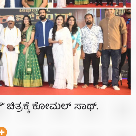
” ಚಿತ್ರಕ್ಕೆ ಕೋಮಲ್ ಸಾಥ್.