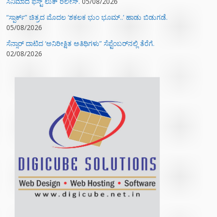
ಸಿನಿಮಾದ ಫಸ್ಟ್‌ ಲುಕ್‌ ರಿಲೀಸ್.
05/08/2026
“ಸ್ಪಾರ್ಕ್” ಚಿತ್ರದ ಮೊದಲ‌ ‘ಶಕಲಕ ಭುಂ‌ ಭೂಮ್..’ ಹಾಡು ಬಿಡುಗಡೆ.
05/08/2026
ಸೆನ್ಸಾರ್ ದಾಟಿದ ‘ಅನಿರೀಕ್ಷಿತ ಅತಿಥಿಗಳು” ಸೆಪ್ಟೆಂಬರ್‌ನಲ್ಲಿ ತೆರೆಗೆ.
02/08/2026