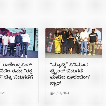
. ರಾಜೇಂದ್ರಸಿಂಗ್
“ಮ್ಯಾಟ್ನಿ” ಸಿನಿಮಾದ
ನಿರ್ದೇಶನದ “ರಕ್ತ
ಟ್ರೈಲರ್ ಬಿಡುಗಡೆ
ರ” ಚಿತ್ರ ಬಿಡುಗಡೆಗೆ
ಮಾಡಿದ ಚಾಲೆಂಜಿಂಗ್
ಸ್ಟಾರ್
2025
29/03/2024