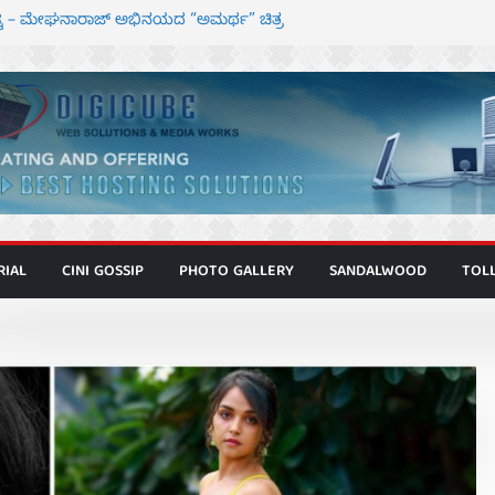
ಿಟ್ಟಿ – ಮೇಘನಾರಾಜ್ ಅಭಿನಯದ “ಅಮರ್ಥ” ಚಿತ್ರ
ಟಬಲಂ ಅಜೇಯಂ” ಹಾಡಿದ ದೃಶ್ಯ ವೈಭವ
ವಣ್ಣ ಅಭಿನಯದ ‘ಬಾಸ್’ ಚಿತ್ರ ತೆರೆಗೆ
 ಮಿತ್ರ ಅಭಿನಯದ “ಮಹಾನ್” ಫಸ್ಟ್ ಲುಕ್
್ದೇಶಕ ಮೋಹನ್ ರಾಜ ಜೋಡಿಯ ಹೊಸ ಸಿನಿಮಾ
RIAL
CINI GOSSIP
PHOTO GALLERY
SANDALWOOD
TOL