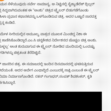
ನ ಸೆಳೆಯುವುದು ಸರ್ವೇ ಸಾಮಾನ್ಯ. ಆ ನಿಟ್ಟಿನಲ್ಲಿ ಸೈಕ್ಯಾಡೆಲಿಕ್ ಥ್ರಿಲ್ಲರ್
ಲಿ ಸಿದ್ಧವಾಗಿರುವಂತಹ ಈ “ಅಂಶು” ಚಿತ್ರದ ಟ್ರೈಲರ್ ಬಿಡುಗಡೆಗೊಂಡು
ಹಿಳಾ ಪ್ರಧಾನ ಕಥಾನಕವನ್ನು ಒಳಗೊಂಡಿರುವ ಚಿತ್ರ. ಅದರ ಒಟ್ಟಾರೆ ಸಾರದತ್ತ
್ನ ಕಂಡಿದೆ.
 ಗಟ್ಟಿಮೇಳ ಸೀರಿಯಲ್ಲಿನ ಅಮೂಲ್ಯ ಪಾತ್ರದ ಮೂಲಕ ಮಿಂಚಿದ್ದ ನಿಶಾ ಈ
 ಕಾಣಿಸಿಕೊಂಡಿದ್ದಾರೆ.ಎಂ.ಸಿ ಚನ್ನಕೇಶವ ನಿರ್ದೇಶನದ ಚೊಚ್ಚಲ ಚಿತ್ರ ಅಂಶು.
 ಸುಳ್ಳಲ್ಲ’ ಅಂತ ಶುರುವಾಗುವ ಈ ಟ್ರೈಲರ್ ನೋಡಿದ ಮಂದಿಯಲ್ಲಿ ಒಂದಷ್ಟು
ಗಳನ್ನು ಚಿತ್ರತಂಡ ತೆರೆದಿಟ್ಟಿದೆ.
್ ಜಾನರಿನ ಚಿತ್ರ. ಈ ಸಮಾಜದಲ್ಲಿ ಇಂದಿನ ದಿನಮಾನದಲ್ಲಿ ಘಟಿಸುತ್ತಿರುವ
ಗಿದೆಯಂತೆ. ಅದರ ಆವೇಗ ಎಂಥಾದ್ದಿದೆ ಎಂಬುದಕ್ಕೆ ಸಾಕ್ಷಿ ಎಂಬಂತೆ ಈ ಟ್ರೈಲರ್
ಿನಿಮಾ ನಿರ್ಮಾಣಗೊಂಡಿದೆ. ರತನ್ ಗಂಗಾಧರ್,ಸಂಪತ್ ಶಿವಶಂಕರ್, ಕೃತಿ
ಿಸಿದ್ದಾರೆ.