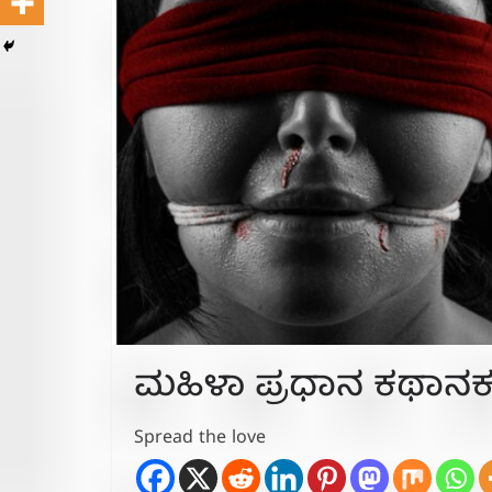
ಮಹಿಳಾ ಪ್ರಧಾನ ಕಥಾನಕ “ಅ
Spread the love