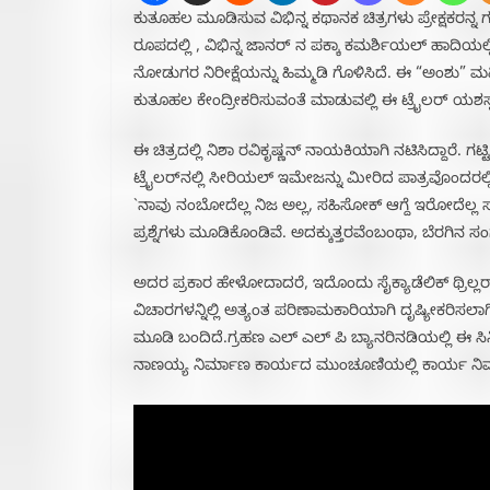
ಕುತೂಹಲ ಮೂಡಿಸುವ ವಿಭಿನ್ನ ಕಥಾನಕ ಚಿತ್ರಗಳು ಪ್ರೇಕ್ಷಕರನ್ನ ಗಮ
ರೂಪದಲ್ಲಿ , ವಿಭಿನ್ನ ಜಾನರ್ ನ ಪಕ್ಕಾ ಕಮರ್ಶಿಯಲ್ ಹಾದಿಯಲ್
ನೋಡುಗರ ನಿರೀಕ್ಷೆಯನ್ನು ಹಿಮ್ಮಡಿ ಗೊಳಿಸಿದೆ. ಈ “ಅಂಶು” ಮ
ಕುತೂಹಲ ಕೇಂದ್ರೀಕರಿಸುವಂತೆ ಮಾಡುವಲ್ಲಿ ಈ ಟ್ರೈಲರ್ ಯಶಸ್ಸನ
ಈ ಚಿತ್ರದಲ್ಲಿ ನಿಶಾ ರವಿಕೃಷ್ಣನ್ ನಾಯಕಿಯಾಗಿ ನಟಿಸಿದ್ದಾರೆ.
ಟ್ರೈಲರ್‌ನಲ್ಲಿ ಸೀರಿಯಲ್ ಇಮೇಜನ್ನು ಮೀರಿದ ಪಾತ್ರವೊಂದರಲ್ಲಿ
`ನಾವು ನಂಬೋದೆಲ್ಲ ನಿಜ ಅಲ್ಲ, ಸಹಿಸೋಕ್ ಆಗ್ದೆ ಇರೋದೆಲ್ಲ
ಪ್ರಶ್ನೆಗಳು ಮೂಡಿಕೊಂಡಿವೆ. ಅದಕ್ಕುತ್ತರವೆಂಬಂಥಾ, ಬೆರಗಿನ ಸಂಗತಿ
ಅದರ ಪ್ರಕಾರ ಹೇಳೋದಾದರೆ, ಇದೊಂದು ಸೈಕ್ಯಾಡೆಲಿಕ್ ಥ್ರಿಲ್ಲರ
ವಿಚಾರಗಳನ್ನಿಲ್ಲಿ ಅತ್ಯಂತ ಪರಿಣಾಮಕಾರಿಯಾಗಿ ದೃಷ್ಯೀಕರಿಸಲಾ
ಮೂಡಿ ಬಂದಿದೆ.ಗ್ರಹಣ ಎಲ್ ಎಲ್ ಪಿ ಬ್ಯಾನರಿನಡಿಯಲ್ಲಿ ಈ ಸ
ನಾಣಯ್ಯ ನಿರ್ಮಾಣ ಕಾರ್ಯದ ಮುಂಚೂಣಿಯಲ್ಲಿ ಕಾರ್ಯ ನಿರ್ವಹ