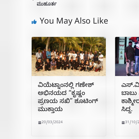
ಮುಹೂರ್ತ
You May Also Like
ವಿಯೆಟ್ನಾಂನಲ್ಲಿ ಗಣೇಶ್
ಎಸ್.ವಿ
ಅಭಿನಯದ “ಕೃಷ್ಣಂ
ಬಾಬು 
ಪ್ರಣಯ ಸಖಿ” ಶೂಟಿಂಗ್
ಕಾಶ್ಮೀ
ಮುಕ್ತಾಯ
ಸಿದ್ದ.
20/03/2024
31/10/