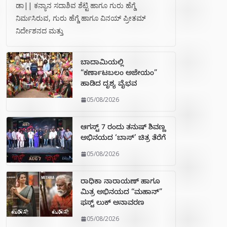
ಡಾ|| ಕನ್ಯಾನ ಸದಾಶಿವ ಶೆಟ್ಟಿ ಹಾಗೂ ಗುರು ಹೆಗ್ಡೆ
ನಿರ್ಮಸಿರುವ, ಗುರು ಹೆಗ್ಡೆ ಹಾಗೂ ವಿನಯ್ ಪ್ರೀತಮ್
ನಿರ್ದೇಶನದ ಮತ್ತು
ಬಾದಾಮಿಯಲ್ಲಿ
“ಕರ್ಣಾಟಬಲಂ ಅಜೇಯಂ”
ಹಾಡಿದ ದೃಶ್ಯ ವೈಭವ
05/08/2026
ಆಗಸ್ಟ್ 7 ರಂದು ತನುಷ್ ಶಿವಣ್ಣ
ಅಭಿನಯದ ‘ಬಾಸ್’ ಚಿತ್ರ ತೆರೆಗೆ
05/08/2026
ರಾಧಿಕಾ ನಾರಾಯಣ್ ಹಾಗೂ
ಮಿತ್ರ ಅಭಿನಯದ “ಮಹಾನ್”
ಫಸ್ಟ್ ಲುಕ್ ಅನಾವರಣ
05/08/2026