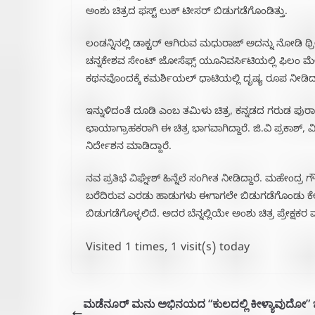
ಅಂಶು ಚಿತ್ರದ ಫಸ್ಟ್ ಲುಕ್ ಟೀಸರ್ ಬಿಡುಗಡೆಗೊಂಡಿತ್ತು.
ಲಂಡನ್ನಿನಲ್ಲಿ ಡಾಕ್ಟರ್ ಆಗಿರುವ ಮಧುರಾಜ್ ಅದನ್ನು ನೋಡಿ ಥ್ರಿ
ಚನ್ನಕೇಶವ ಸೇಂಟ್ ಜೋಸೆಫ್ಸ್ ಯೂನಿವರ್ಸಿಟಿಯಲ್ಲಿ ಫಿಲಂ 
ಕಥನವೊಂದಕ್ಕೆ ಕಮರ್ಶಿಯಲ್ ಧಾಟಿಯಲ್ಲಿ ದೃಷ್ಯ ರೂಪ ನೀಡಿದ್ದ
ಇನ್ನುಳಿದಂತೆ ದೂಡಿ ಎಂಬ ತಮಿಳು ಚಿತ್ರ, ಕನ್ನಡದ ಗರುಡ ಪು
ಛಾಯಾಗ್ರಾಹಕರಾಗಿ ಈ ಚಿತ್ರ ಭಾಗವಾಗಿದ್ದಾರೆ. ಜಿ.ವಿ ಪ್ರಕಾಶ್
ನಿರ್ದೇಶನ ಮಾಡಿದ್ದಾರೆ.
ನವ ಪ್ರತಿಭೆ ವಿಘ್ನೇಶ್ ಹಿನ್ನೆಲೆ ಸಂಗೀತ ನೀಡಿದ್ದಾರೆ. ಮಹೇಂದ್
ಬರೆದಿರುವ ಎರಡು ಹಾಡುಗಳು ಈಗಾಗಲೇ ಬಿಡುಗಡೆಗೊಂಡು ಕೇಳುಗ
ಬಿಡುಗಡೆಗೊಳ್ಳಲಿದೆ. ಅದರ ಬೆನ್ನಲ್ಲಿಯೇ ಅಂಶು ಚಿತ್ರ ಪ್ರೇಕ್ಷಕರ
Visited 1 times, 1 visit(s) today
ಮಡೆನೂರ್ ಮನು ಅಭಿನಯದ “ಕುಲದಲ್ಲಿ ಕೀಳ್ಯಾವುದೋ” ಚಿತ್