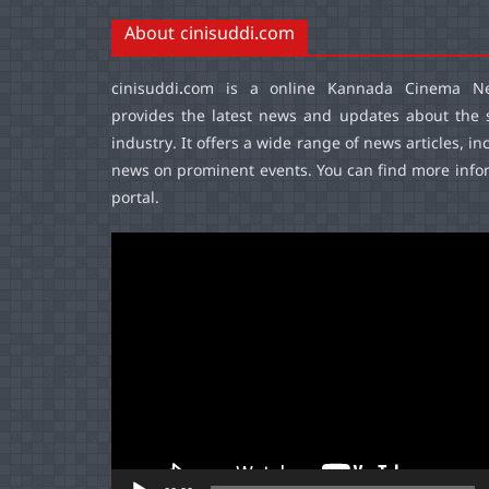
About cinisuddi.com
cinisuddi.com
is a online Kannada Cinema Ne
provides the latest news and updates about the 
industry. It offers a wide range of news articles, in
news on prominent events. You can find more infor
portal.
Video
Player