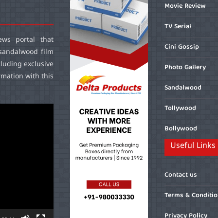
Movie Review
TV Serial
ws portal that
Cini Gossip
sandalwood film
cluding exclusive
Photo Gallery
mation with this
Sandalwood
Tollywood
Bollywood
Useful Links
Contact us
Terms & Conditi
Privacy Policy