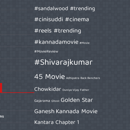
#sandalwood #trending
#cinisuddi #cinema
#reels #trending
#kannadamovie
#Movie
#MovieReview
#Shivarajkumar
45 Movie
Adhipatra
Back Benchers
Chowkidar
Duniya Vijay
Father
Golden Star
Gajarama
Ghost
Ganesh
Kannada Movie
ons
Kantara Chapter 1