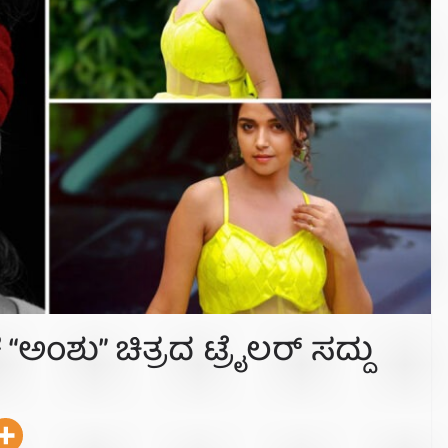
ಂಶು” ಚಿತ್ರದ ಟ್ರೈಲರ್ ಸದ್ದು