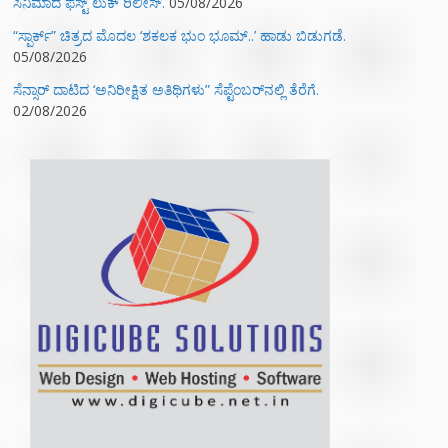
ಸಿನಿಮಾದ ಫಸ್ಟ್‌ ಲುಕ್‌ ರಿಲೀಸ್.
05/08/2026
“ಸ್ಪಾರ್ಕ್” ಚಿತ್ರದ ಮೊದಲ‌ ‘ಶಕಲಕ ಭುಂ‌ ಭೂಮ್..’ ಹಾಡು ಬಿಡುಗಡೆ.
05/08/2026
ಸೆನ್ಸಾರ್ ದಾಟಿದ ‘ಅನಿರೀಕ್ಷಿತ ಅತಿಥಿಗಳು” ಸೆಪ್ಟೆಂಬರ್‌ನಲ್ಲಿ ತೆರೆಗೆ.
02/08/2026