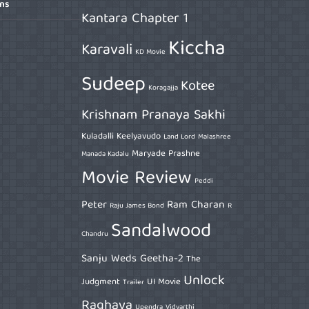
ons
Kantara Chapter 1
Kiccha
Karavali
KD Movie
Sudeep
Kotee
Koragajja
Krishnam Pranaya Sakhi
Kuladalli Keelyavudo
Land Lord
Malashree
Maryade Prashne
Manada Kadalu
Movie Review
Peddi
Peter
Ram Charan
Raju James Bond
R
Sandalwood
Chandru
Sanju Weds Geetha-2
The
Unlock
Judgment
UI Movie
Trailer
Raghava
Upendra
Vidyarthi