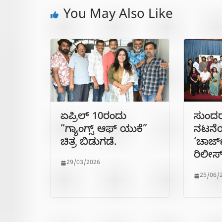
You May Also Like
ಏಪ್ರಿಲ್‍ 10ರಂದು
ಸುಂದರ
“ಗ್ಯಾಂಗ್ಸ್ ಆಫ್‍ ಯುಕೆ”
ನಟನೆಯ
ಚಿತ್ರ ಬಿಡುಗಡೆ.
‘ಚಾರ್
ರಿಲೀಸ
29/03/2026
25/06/