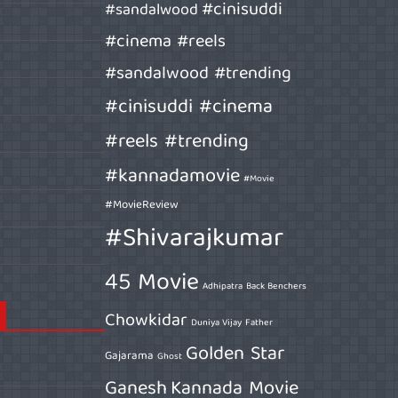
#cinisuddi
#sandalwood
#cinema #reels
#sandalwood #trending
#cinisuddi #cinema
#reels #trending
#kannadamovie
#Movie
#MovieReview
#Shivarajkumar
45 Movie
Adhipatra
Back Benchers
Chowkidar
Duniya Vijay
Father
Golden Star
Gajarama
Ghost
Ganesh
Kannada Movie