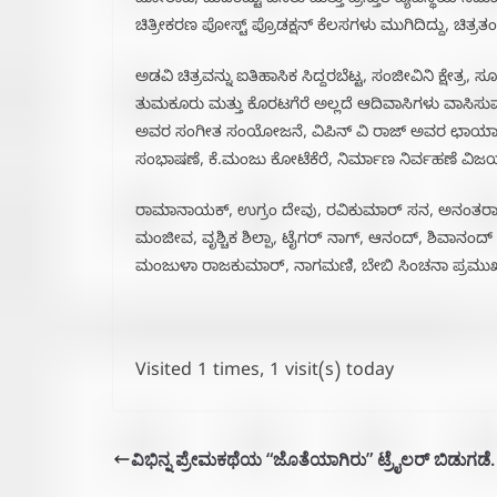
ಹೋರಾಟ, ಬುಡಕಟ್ಟು ಜನರು ಮತ್ತು ಪ್ರಸ್ತುತ ವ್ಯವಸ್ಥೆಯ ನಡು
ಚಿತ್ರೀಕರಣ ಪೋಸ್ಟ್ ಪ್ರೊಡಕ್ಷನ್ ಕೆಲಸಗಳು ಮುಗಿದಿದ್ದು, ಚಿತ್ರ
ಅಡವಿ ಚಿತ್ರವನ್ನು ಐತಿಹಾಸಿಕ ಸಿದ್ದರಬೆಟ್ಟ, ಸಂಜೀವಿನಿ ಕ್ಷೇ
ತುಮಕೂರು ಮತ್ತು ಕೊರಟಗೆರೆ ಅಲ್ಲದೆ ಆದಿವಾಸಿಗಳು ವಾಸಿಸುವ ಗ
ಅವರ ಸಂಗೀತ ಸಂಯೋಜನೆ, ವಿಪಿನ್ ವಿ ರಾಜ್ ಅವರ ಛಾಯಾಗ್ರ
ಸಂಭಾಷಣೆ, ಕೆ.ಮಂಜು ಕೋಟೆಕೆರೆ, ನಿರ್ಮಾಣ ನಿರ್ವಹಣೆ ವಿಜ
ರಾಮಾನಾಯಕ್, ಉಗ್ರಂ ದೇವು, ರವಿಕುಮಾರ್ ಸನ, ಅನಂತರಾಜ
ಮಂಜೀವ, ವೃಶ್ಚಿಕ ಶಿಲ್ಪಾ, ಟೈಗರ್ ನಾಗ್, ಆನಂದ್, ಶಿವಾನಂದ
ಮಂಜುಳಾ ರಾಜಕುಮಾರ್, ನಾಗಮಣಿ, ಬೇಬಿ ಸಿಂಚನಾ ಪ್ರಮುಖ ಪಾತ
Visited 1 times, 1 visit(s) today
ವಿಭಿನ್ನ ಪ್ರೇಮಕಥೆಯ “ಜೊತೆಯಾಗಿರು” ಟ್ರೈಲರ್ ಬಿಡುಗಡೆ.