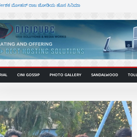
ಾಗೂ ಮಿತ್ರ ಅಭಿನಯದ “ಮಹಾನ್” ಫಸ್ಟ್ ಲುಕ್
ನಿರ್ದೇಶಕ ಮೋಹನ್ ರಾಜ ಜೋಡಿಯ ಹೊಸ ಸಿನಿಮಾ
ರ ಕಿಟ್ಟಿ – ಮೇಘನಾರಾಜ್ ಅಭಿನಯದ “ಅಮರ್ಥ” ಚಿತ್ರ
್ಣಾಟಬಲಂ ಅಜೇಯಂ” ಹಾಡಿದ ದೃಶ್ಯ ವೈಭವ
್ ಶಿವಣ್ಣ ಅಭಿನಯದ ‘ಬಾಸ್’ ಚಿತ್ರ ತೆರೆಗೆ
RIAL
CINI GOSSIP
PHOTO GALLERY
SANDALWOOD
TOL