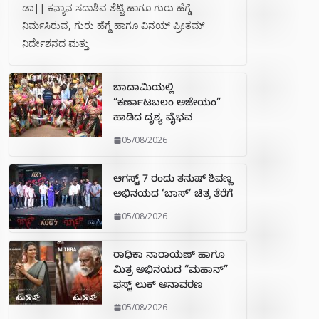
ಡಾ|| ಕನ್ಯಾನ ಸದಾಶಿವ ಶೆಟ್ಟಿ ಹಾಗೂ ಗುರು ಹೆಗ್ಡೆ
ನಿರ್ಮಸಿರುವ, ಗುರು ಹೆಗ್ಡೆ ಹಾಗೂ ವಿನಯ್ ಪ್ರೀತಮ್
ನಿರ್ದೇಶನದ ಮತ್ತು
ಬಾದಾಮಿಯಲ್ಲಿ
“ಕರ್ಣಾಟಬಲಂ ಅಜೇಯಂ”
ಹಾಡಿದ ದೃಶ್ಯ ವೈಭವ
05/08/2026
ಆಗಸ್ಟ್ 7 ರಂದು ತನುಷ್ ಶಿವಣ್ಣ
ಅಭಿನಯದ ‘ಬಾಸ್’ ಚಿತ್ರ ತೆರೆಗೆ
05/08/2026
ರಾಧಿಕಾ ನಾರಾಯಣ್ ಹಾಗೂ
ಮಿತ್ರ ಅಭಿನಯದ “ಮಹಾನ್”
ಫಸ್ಟ್ ಲುಕ್ ಅನಾವರಣ
05/08/2026