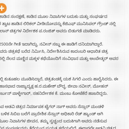
ಾಡಿನ ಸಂರಕ್ಷಣೆ, ಕಾಡಿನ ಮೂಲ ನಿವಾಸಿಗಳ ಬದುಕು ಮತ್ತು ಸಂಘರ್ಷದ
ಾರ ತ್ವಾಟ ಹಾಡಿನ ಲಿರಿಕಲ್ ವೀಡಿಯೋವನ್ನು ಕೆಜಿಎಫ್ ಮುನಿಸಿಪಲ್ ಗ್ರೌಂಡ್ ನಲ್ಲಿ
ಾನ್ ಚಿತ್ರಗಳ ನಿರ್ದೇಶಕ ಪ.ರಂಜಿತ್ ಅವರು ಬಿಡುಗಡೆ ಮಾಡಿದರು.
ನೇ ಗೀತೆ ಇದಾಗಿದ್ದು, ನವೀನ್ ಸಜ್ಜು ಈ ಹಾಡಿಗೆ ದನಿಯಾಗಿದ್ದಾರೆ.
ರು ಚಿತ್ರಕಥೆ ಬರೆದ ನಿರ್ಮಿಸಿ, ನಿರ್ದೇಶಿಸಿರುವ ಕಾದಂಬರಿ ಆಧಾರಿತ ಚಿತ್ರ
ದಲ್ಲಿ ನೆಲದ ಮಣ್ಣಿನ ಮಕ್ಕಳ ಕಥೆಯೊಂದಿಗೆ ಸಂವಿಧಾನ ಮತ್ತು ಅಂಬೇಡ್ಕರ್ ಅವರ
್ಲಿ ಕುತೂಹಲ ಮೂಡಿಸಿದ್ದಾರೆ, ಚಿತ್ರತಂಡಕ್ಕೆ ಯಶ ಸಿಗಲಿ ಎಂದು ಹಾರೈಸಿದರು. ಈ
 ಮಹಾಸಭಾದ ರಾಜ್ಯಾದ್ಯಕ್ಷ ಹ.ರ.ಮಹೇಶ್ ಬೌದ್ಧ, ಜೀವಾ ನವೀನ್, ಮೋಹನ್
ರ್ಜುನ್ ಪಾಳ್ಳೇಗಾರ್, ಸಹನಿರ್ದೇಶಕ ಕೆ. ಮಂಜು ಕೋಟೆಕೆರೆ ಹಾಜರಿದ್ದರು.
ಾಕಿರುವ ಅಡವಿ ಚಿತ್ರದ ನಿರ್ಮಾಪಕ ಟೈಗರ್ ನಾಗ್ ಅವರು ಸೆನ್ಸಾರ್ ಮಂಡಳಿ
ಬಳಿಕ ಸಿಬಿಐ ಬಲೆಗೆ ಪ್ರಾದೇಶಿಕ ಸೆನ್ಸಾರ್ ಅಧಿಕಾರಿ ರೆಡ್ ಹ್ಯಾಂಡ್ ಆಗಿ
ಡಿನ ಮೂಲ ನಿವಾಸಿಗಳ ಜೀವನ, ತಮ್ಮ ಸ್ವಚ್ಛಂದ ಬದುಕಿಗಾಗಿ ಅವರು ನಡೆಸುವ