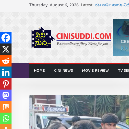
Skip
ರಾಧಿಕಾ ನಾರಾಯಣ್ ಹ
Latest:
Thursday, August 6, 2026
to
ಅನಾವರಣ
ನಟ ಕಾರ್ತಿ ಹಾಗೂ 
content
ಘೋಷಣೆ
ಸೆ.18 ರಂದು ಶ್ರೀನಗ
ತೆರೆಗೆ
ಬಾದಾಮಿಯಲ್ಲಿ “ಕರ
ಆಗಸ್ಟ್ 7 ರಂದು ತನುಷ
HOME
CINI NEWS
MOVIE REVIEW
TV SE