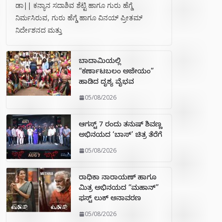
ಡಾ|| ಕನ್ಯಾನ ಸದಾಶಿವ ಶೆಟ್ಟಿ ಹಾಗೂ ಗುರು ಹೆಗ್ಡೆ
ನಿರ್ಮಸಿರುವ, ಗುರು ಹೆಗ್ಡೆ ಹಾಗೂ ವಿನಯ್ ಪ್ರೀತಮ್
ನಿರ್ದೇಶನದ ಮತ್ತು
ಬಾದಾಮಿಯಲ್ಲಿ
“ಕರ್ಣಾಟಬಲಂ ಅಜೇಯಂ”
ಹಾಡಿದ ದೃಶ್ಯ ವೈಭವ
05/08/2026
ಆಗಸ್ಟ್ 7 ರಂದು ತನುಷ್ ಶಿವಣ್ಣ
ಅಭಿನಯದ ‘ಬಾಸ್’ ಚಿತ್ರ ತೆರೆಗೆ
05/08/2026
ರಾಧಿಕಾ ನಾರಾಯಣ್ ಹಾಗೂ
ಮಿತ್ರ ಅಭಿನಯದ “ಮಹಾನ್”
ಫಸ್ಟ್ ಲುಕ್ ಅನಾವರಣ
05/08/2026