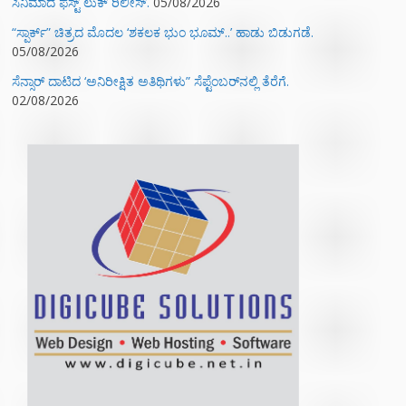
ಸಿನಿಮಾದ ಫಸ್ಟ್‌ ಲುಕ್‌ ರಿಲೀಸ್.
05/08/2026
“ಸ್ಪಾರ್ಕ್” ಚಿತ್ರದ ಮೊದಲ‌ ‘ಶಕಲಕ ಭುಂ‌ ಭೂಮ್..’ ಹಾಡು ಬಿಡುಗಡೆ.
05/08/2026
ಸೆನ್ಸಾರ್ ದಾಟಿದ ‘ಅನಿರೀಕ್ಷಿತ ಅತಿಥಿಗಳು” ಸೆಪ್ಟೆಂಬರ್‌ನಲ್ಲಿ ತೆರೆಗೆ.
02/08/2026