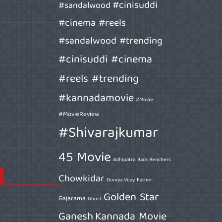
#cinisuddi
#sandalwood
#cinema #reels
#sandalwood #trending
#cinisuddi #cinema
#reels #trending
#kannadamovie
#Movie
#MovieReview
#Shivarajkumar
45 Movie
Adhipatra
Back Benchers
Chowkidar
Duniya Vijay
Father
Golden Star
Gajarama
Ghost
Ganesh
Kannada Movie