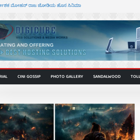
ಿರ್ದೇಶಕ ಮೋಹನ್ ರಾಜ ಜೋಡಿಯ ಹೊಸ ಸಿನಿಮಾ
ರ ಕಿಟ್ಟಿ – ಮೇಘನಾರಾಜ್ ಅಭಿನಯದ “ಅಮರ್ಥ” ಚಿತ್ರ
ಣಾಟಬಲಂ ಅಜೇಯಂ” ಹಾಡಿದ ದೃಶ್ಯ ವೈಭವ
 ಶಿವಣ್ಣ ಅಭಿನಯದ ‘ಬಾಸ್’ ಚಿತ್ರ ತೆರೆಗೆ
ಾಗೂ ಮಿತ್ರ ಅಭಿನಯದ “ಮಹಾನ್” ಫಸ್ಟ್ ಲುಕ್
RIAL
CINI GOSSIP
PHOTO GALLERY
SANDALWOOD
TOL