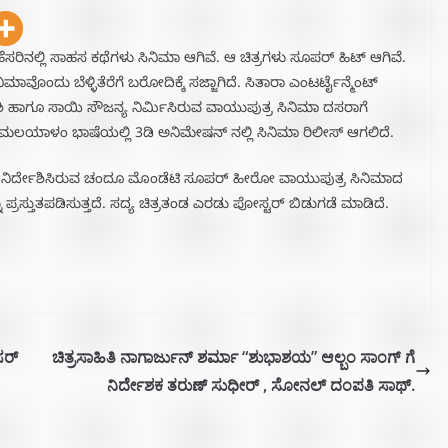
ಿನಲ್ಲಿ ಸಾಹಸ ಕಥೆಗಳು ಸಿನಿಮಾ ಆಗಿವೆ. ಆ ಚಿತ್ರಗಳು ಸೂಪರ್ ಹಿಟ್ ಆಗಿವೆ.
ೊಂದು ಬೆಳ್ಳಿತೆರೆಗೆ ಬರೋದಿಕ್ಕೆ ಸಜ್ಜಾಗಿದೆ. ಸಿತಾರಾ ಎಂಟರ್ಟೈನ್ಮೆಂಟ್
ಿ ಹಾಗೂ ಸಾಯಿ ಸೌಜನ್ಯ ನಿರ್ಮಿಸಿರುವ ವಾಯುಪುತ್ರ ಸಿನಿಮಾ ದಸರಾಗೆ
ಗೂ ಮಲಯಾಳಂ ಭಾಷೆಯಲ್ಲಿ 3ಡಿ ಅನಿಮೇಷನ್‌ ನಲ್ಲಿ ಸಿನಿಮಾ ರಿಲೀಸ್ ಆಗಲಿದೆ.
ು ನಿರ್ದೇಶಿಸಿರುವ ಚಂದೂ‌ ಮೊಂಡೆಟಿ ಸೂಪರ್ ಹೀರೋ ವಾಯುಪುತ್ರ ಸಿನಿಮಾದ
ನು ಪ್ರಸ್ತುತಪಡಿಸುತ್ತದೆ. ಸದ್ಯ ಚಿತ್ರತಂಡ ಎರಡು ಪೋಸ್ಟರ್ ಬಿಡುಗಡೆ ಮಾಡಿದೆ.
ಸರ್
ಚಿತ್ರಸಾಹಿತಿ ನಾಗಾರ್ಜುನ್ ಶರ್ಮಾ “ಶುಭಾಶಯ” ಆಲ್ಬಂ ಸಾಂಗ್ ಗೆ‌
ನಿರ್ದೇಶಕ ತರುಣ್ ಸುಧೀರ್ , ಸೋನಲ್ ದಂಪತಿ ಸಾಥ್.