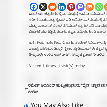
ಭಾರತೀಯ ಚಿತ್ರರಂಗದಲ್ಲಿ ವಾಯುಪುತ್ರ ಅಥವಾ ಹನುಮಾನ್ ಹೆಸರ
ಇದೀಗ ವಾಯುಪುತ್ರ ಟೈಟಲ್ ನಡಿ ಅನಿಮೇಷನ್‌ ರೂಪದಲ್ಲಿ ಸಿನಿಮಾವ
ಮತ್ತು ಫಾರ್ಚೂನ್ ಫೋರ್ ಸಿನಿಮಾಸ್ ಬ್ಯಾನರ್ ನಡಿ ನಾಗವಂಶ
ಬಿಡುಗಡೆಯಾಗುತ್ತಿದೆ. ತೆಲುಗು, ಕನ್ನಡ, ತಮಿಳು, ಹಿಂದಿ ಹಾ
ಕಾರ್ತಿಕೇಯ, ಕಾರ್ತಿಕೇಯ-2 ಹಾಗೂ ತಂಡೇಲ್ ಸಿನಿಮಾಗಳನ್ನ
ಸಾರಥ್ಯ ವಹಿಸಿಕೊಂಡಿದ್ದಾರೆ. ಶ್ರೀಕರ ಸ್ಟುಡಿಯೋಸ್ ಈ ಚಿತ್ರವನ್
ಶೀಘ್ರದಲ್ಲೇ ಉಳಿದ ಅಪ್ ಡೇಟ್ ಗಳನ್ನು ಚಿತ್ರತಂಡ ನೀಡಲಿದೆ.
Visited 1 times, 1 visit(s) today
ರಮೇಶ್ ಅರವಿಂದ್ ಹುಟ್ಟುಹಬ್ಬದಂದು‌ “ದೈಜಿ” ಚಿತ್ರದ ಟೀ
ರೀಲಿಸ್
You May Also Like