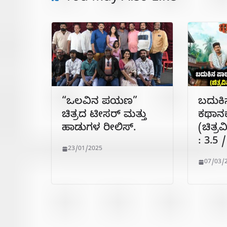
“ಒಲವಿನ ಪಯಣ”
ಬದುಕಿ
ಚಿತ್ರದ ಟೀಸರ್ ಮತ್ತು
ಕಥಾನಕ
ಹಾಡುಗಳ ರೀಲಿಸ್.
(ಚಿತ್ರ
: 3.5 
23/01/2025
07/03/