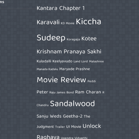
ons
Kantara Chapter 1
Kiccha
Karavali
KD Movie
Sudeep
Kotee
Koragajja
Krishnam Pranaya Sakhi
Kuladalli Keelyavudo
Land Lord
Malashree
Maryade Prashne
Manada Kadalu
Movie Review
Peddi
Peter
Ram Charan
Raju James Bond
R
Sandalwood
Chandru
Sanju Weds Geetha-2
The
Unlock
Judgment
UI Movie
Trailer
Raghava
Upendra
Vidyarthi