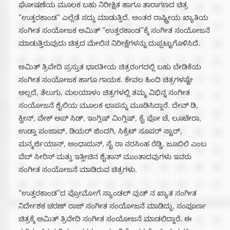
ಘೋಷಣೆಯ ಮೂಲಕ ಬಹು ನಿರೀಕ್ಷಿತ ಹಾಗೂ ತಾರಾಗಣದ ಚಿತ್ರ
“ಉತ್ತರಕಾಂಡ” ಎಲ್ಲೆಡೆ ಸದ್ದು ಮಾಡುತ್ತಿದೆ. ಅಂತರ ರಾಷ್ಟ್ರೀಯ ಖ್ಯಾತಿಯ
ಸಂಗೀತ ಸಂಯೋಜಕ ಅಮಿತ್ “ಉತ್ತರಕಾಂಡ”ಕ್ಕೆ ಸಂಗೀತ ಸಂಯೋಜನೆ
ಮಾಡುತ್ತಿರುವುದು ಚಿತ್ರದ ಮೇಲಿನ ನಿರೀಕ್ಷೆಗಳನ್ನು ದುಪ್ಪಟ್ಟುಗೊಳಿಸಿದೆ.
ಅಮಿತ್ ತ್ರಿವೇದಿ ಪ್ರಸ್ತುತ ಭಾರತೀಯ ಚಿತ್ರರಂಗದಲ್ಲಿ ಬಹು ಬೇಡಿಕೆಯ
ಸಂಗೀತ ಸಂಯೋಜಕ ಹಾಗೂ ಗಾಯಕ. ಕೇವಲ ಹಿಂದಿ ಚಿತ್ರಗಳಷ್ಟೇ
ಅಲ್ಲದೆ,‌ ತೆಲುಗು, ಮಲಯಾಳಂ ಚಿತ್ರಗಳಲ್ಲಿ ತಮ್ಮ ವಿಭಿನ್ನ ಸಂಗೀತ
ಸಂಯೋಜನೆ ಶೈಲಿಯ ಮೂಲಕ ಛಾಪನ್ನು ಮೂಡಿಸಿದ್ದಾರೆ. ದೇವ್ ಡಿ,
ಕ್ವೀನ್, ವೇಕ್ ಅಪ್ ಸಿಡ್, ಇಂಗ್ಲಿಷ್ ವಿಂಗ್ಲಿಷ್, ಕೈ ಪೋ ಚೆ, ಲೂಟೇರಾ,
ಉಡ್ತಾ ಪಂಜಾಬ್, ಡಿಯರ್ ಜಿಂದಗಿ, ಸಿಕ್ರೆಟ್ ಸೂಪರ್ ಸ್ಟಾರ್,
ಮನ್ಮರ್ಜಿಯಾನ್, ಅಂಧಾದುನ್, ಸೈ ರಾ‌ ನರಸಿಂಹ ರೆಡ್ಡಿ, ಜೂಬಿಲಿ ಎಂಬ
ವೆಬ್ ಸೀರಿಸ್ ಮತ್ತು ಇತ್ತೀಚಿನ ಶೈತಾನ್ ಮುಂತಾದವುಗಳು ಇವರು
ಸಂಗೀತ ಸಂಯೋಜನೆ ಮಾಡಿರುವ ಚಿತ್ರಗಳು.
“ಉತ್ತರಕಾಂಡ”ದ ಪ್ರೋಮೋಗೆ ಸ್ಯಾಂಡಲ್ ವುಡ್ ನ ಖ್ಯಾತ ಸಂಗೀತ
ನಿರ್ದೇಶಕ ಚರಣ್ ರಾಜ್ ಸಂಗೀತ ಸಂಯೋಜನೆ ಮಾಡಿದ್ದು,‌ ಸಂಪೂರ್ಣ
ಚಿತ್ರಕ್ಕೆ ಅಮಿತ್ ತ್ರಿವೇದಿ ಸಂಗೀತ ಸಂಯೋಜನೆ ಮಾಡಲಿದ್ದಾರೆ. ಈ