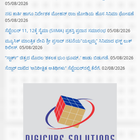
05/08/2026
ನಟ ಕಾರ್ತಿ ಹಾಗೂ ನಿರ್ದೇಶಕ ಮೋಹನ್ ರಾಜ ಜೋಡಿಯ ಹೊಸ ಸಿನಿಮಾ ಘೋಷಣೆ
05/08/2026
ಸೆಪ್ಟೆಂಬರ್ 11, 12ಕ್ಕೆ ಸೈಮಾ (SIIMA) ಪ್ರಶಸ್ತಿ ಪ್ರದಾನ ಸಮಾರಂಭ
05/08/2026
ಮ್ಯೂಸಿಕ್‌ ಮಾಂತ್ರಿಕ ದೇವಿ ಶ್ರೀ ಪ್ರಸಾದ್ ನಟನೆಯ”ಯಲ್ಲಮ್ಮ” ಸಿನಿಮಾದ ಫಸ್ಟ್‌ ಲುಕ್‌
ರಿಲೀಸ್.
05/08/2026
“ಸ್ಪಾರ್ಕ್” ಚಿತ್ರದ ಮೊದಲ‌ ‘ಶಕಲಕ ಭುಂ‌ ಭೂಮ್..’ ಹಾಡು ಬಿಡುಗಡೆ.
05/08/2026
ಸೆನ್ಸಾರ್ ದಾಟಿದ ‘ಅನಿರೀಕ್ಷಿತ ಅತಿಥಿಗಳು” ಸೆಪ್ಟೆಂಬರ್‌ನಲ್ಲಿ ತೆರೆಗೆ.
02/08/2026