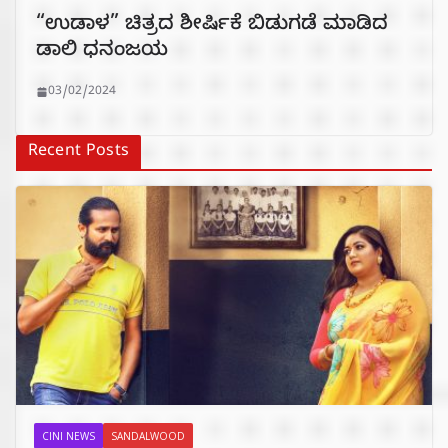
“ಉಡಾಳ” ಚಿತ್ರದ ಶೀರ್ಷಿಕೆ ಬಿಡುಗಡೆ ಮಾಡಿದ
ಡಾಲಿ ಧನಂಜಯ
03/02/2024
Recent Posts
CINI NEWS
SANDALWOOD