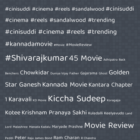
#cinisuddi
#cinisuddi #cinema #reels #sandalwood
#cinema #reels #sandalwood #trending
#cinisuddi #cinema #reels #trending
#kannadamovie
#MovieReview
#Movie
#Shivarajkumar
45 Movie
Adhipatra
Back
Golden
Chowkidar
Gajarama
Benchers
Duniya Vijay
Father
Ghost
Star Ganesh
Kannada Movie
Kantara Chapter
Kiccha Sudeep
Karavali
1
KD Movie
Koragajja
Kotee
Krishnam Pranaya Sakhi
Kuladalli Keelyavudo
Land
Movie Review
Maryade Prashne
Lord
Malashree
Manada Kadalu
Peter
Ram Charan
Peddi
Raju James Bond
R Chandru