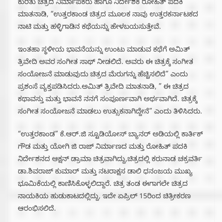
ಕುರಿತು ಚಿತ್ರದ ನಿರ್ಮಾಪಕರು ಹಾಗೂ ನಿರ್ದೇಶಕ ರೋಹಿತ್ ಪದಕಿ
ಮಾತನಾಡಿ, “ಉತ್ತರಕಾಂಡ ಚಿತ್ರದ ಮೂಲಕ ನಾವು ಉತ್ತರಕರ್ನಾಟಕದ
ನಾಟಿ ಮತ್ತು ಹಳ್ಳಿಗಾಡಿನ ಕಥೆಯನ್ನು ಹೇಳಬಯಸುತ್ತೇವೆ.
ಇಂತಹಾ ಸ್ಥಳೀಯ ಭಾವನೆಯನ್ನು ಉಂಟು ಮಾಡುವ ಕಥೆಗೆ ಅಮಿತ್
ತ್ರಿವೇದಿ ಅವರ ಸಂಗೀತ ಸಾಥ್ ನೀಡಲಿದೆ. ಅವರು ಈ ಚಿತ್ರಕ್ಕೆ ಸಂಗೀತ
ಸಂಯೋಜನೆ ಮಾಡುವುದು ಚಿತ್ರದ ಮೆರುಗನ್ನು ಹೆಚ್ಚಿಸಲಿದೆ” ಎಂದು
ಪ್ರಶಂಸೆ ವ್ಯಕ್ತಪಡಿಸಿದರು.ಅಮಿತ್ ತ್ರಿವೇದಿ ಮಾತನಾಡಿ, ” ಈ ಚಿತ್ರದ
ಕಥಾವಸ್ತು ಮತ್ತು ಭಾವನೆ ನನಗೆ ಸಂಪೂರ್ಣವಾಗಿ ಅರ್ಥವಾಗಿದೆ‌. ಚಿತ್ರಕ್ಕೆ
ಸಂಗೀತ ಸಂಯೋಜನೆ ಮಾಡಲು ಉತ್ಸುಕನಾಗಿದ್ದೇನೆ” ಎಂದು ತಿಳಿಸಿದರು.
“ಉತ್ತರಕಾಂಡ” ಕೆ.ಆರ್.ಜಿ ಸ್ಟೂಡಿಯೋಸ್ ಬ್ಯಾನರ್ ಅಡಿಯಲ್ಲಿ ಕಾರ್ತಿಕ್
ಗೌಡ ಮತ್ತು ಯೋಗಿ‌ ಜಿ ರಾಜ್ ನಿರ್ಮಾಣದ ಮತ್ತು ರೋಹಿತ್ ಪದಕಿ
ನಿರ್ದೇಶನದ ಆಕ್ಷನ್ ಡ್ರಾಮಾ ಚಿತ್ರವಾಗಿದ್ದು,‌ಚಿತ್ರದಲ್ಲಿ ಕರುನಾಡ ಚಕ್ರವರ್ತಿ
ಡಾ.ಶಿವರಾಜ್ ಕುಮಾರ್ ಮತ್ತು ನಟರಾಕ್ಷಸ ಡಾಲಿ‌ ಧನಂಜಯ ಮುಖ್ಯ
ಭೂಮಿಕೆಯಲ್ಲಿ ಕಾಣಿಸಿಕೊಳ್ಳಲಿದ್ದಾರೆ. ಚಿತ್ರ ತಂಡ ಈಗಾಗಲೇ ಚಿತ್ರದ
ನಾಯಕಿಯ ಹುಡುಕಾಟದಲ್ಲಿದ್ದು, ಇದೇ ಏಪ್ರಿಲ್ 15ರಿಂದ ಚಿತ್ರೀಕರಣ
ಆರಂಭಿಸಲಿದೆ.