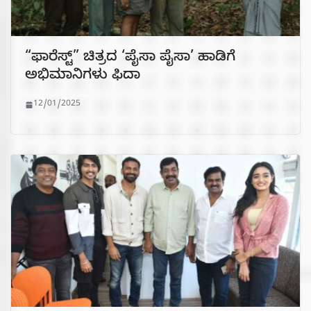
“ಫಾರೆಸ್ಟ್” ಚಿತ್ರದ ‘ಪೈಸಾ ಪೈಸಾ’ ಹಾಡಿಗೆ
ಅಭಿಮಾನಿಗಳು ಫಿದಾ
12/01/2025