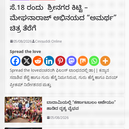
ಸೆ.18 ರಂದು ಶ್ರೀನಗರ ಕಿಟ್ಟಿ –
ಮೇಘನಾರಾಜ್ ಅಭಿನಯದ “ಅಮರ್ಥ”
ಚಿತ್ರ ತೆರೆಗೆ
05/08/2026
Cinisuddi Online
Spread the love
Spread the loveಪಂಚರಂಗಿ ಫಿಲಂಸ್ ಲಾಂಛನದಲ್ಲಿ ಡಾ|| ಕನ್ಯಾನ
ಸದಾಶಿವ ಶೆಟ್ಟಿ ಹಾಗೂ ಗುರು ಹೆಗ್ಡೆ ನಿರ್ಮಸಿರುವ, ಗುರು ಹೆಗ್ಡೆ ಹಾಗೂ ವಿನಯ್
ಪ್ರೀತಮ್ ನಿರ್ದೇಶನದ ಮತ್ತು
ಬಾದಾಮಿಯಲ್ಲಿ “ಕರ್ಣಾಟಬಲಂ ಅಜೇಯಂ”
ಹಾಡಿದ ದೃಶ್ಯ ವೈಭವ
05/08/2026