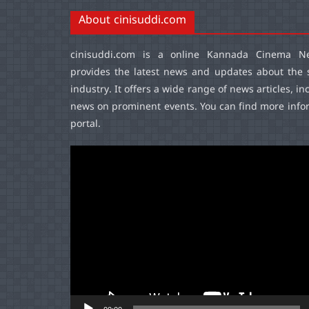
About cinisuddi.com
cinisuddi.com
is a online Kannada Cinema Ne
provides the latest news and updates about the 
industry. It offers a wide range of news articles, in
news on prominent events. You can find more infor
portal.
Video
Player