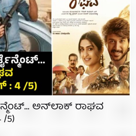
್ಟೈನ್ಮೆಂಟ್… ಅನ್‌ಲಾಕ್ ರಾಘವ
 /5)