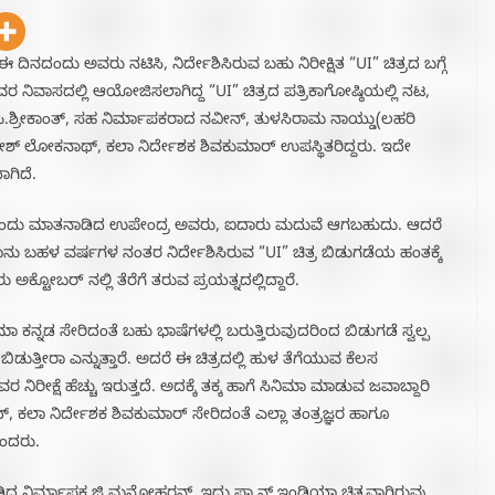
 ದಿನದಂದು ಅವರು ನಟಿಸಿ, ನಿರ್ದೇಶಿಸಿರುವ ಬಹು ನಿರೀಕ್ಷಿತ “UI” ಚಿತ್ರದ ಬಗ್ಗೆ
 ಅವರ ನಿವಾಸದಲ್ಲಿ ಆಯೋಜಿಸಲಾಗಿದ್ದ “UI” ಚಿತ್ರದ ಪತ್ರಿಕಾಗೋಷ್ಠಿಯಲ್ಲಿ ನಟ,
ಿ.ಶ್ರೀಕಾಂತ್, ಸಹ ನಿರ್ಮಾಪಕರಾದ ನವೀನ್, ತುಳಸಿರಾಮ ನಾಯ್ಡು(ಲಹರಿ
ಶ್ ಲೋಕನಾಥ್, ಕಲಾ ನಿರ್ದೇಶಕ ಶಿವಕುಮಾರ್ ಉಪಸ್ಥಿತರಿದ್ದರು. ಇದೇ
ಾಗಿದೆ.
್ಯವಾದ ಎಂದು ಮಾತನಾಡಿದ ಉಪೇಂದ್ರ ಅವರು, ಐದಾರು ಮದುವೆ ಆಗಬಹುದು. ಆದರೆ
ನಾನು ಬಹಳ ವರ್ಷಗಳ ನಂತರ ನಿರ್ದೇಶಿಸಿರುವ “UI” ಚಿತ್ರ ಬಿಡುಗಡೆಯ ಹಂತಕ್ಕೆ
ಅಕ್ಟೋಬರ್ ನಲ್ಲಿ ತೆರೆಗೆ ತರುವ ಪ್ರಯತ್ನದಲ್ಲಿದ್ದಾರೆ.
ಿಮಾ ಕನ್ನಡ ಸೇರಿದಂತೆ ಬಹು ಭಾಷೆಗಳಲ್ಲಿ ಬರುತ್ತಿರುವುದರಿಂದ ಬಿಡುಗಡೆ ಸ್ವಲ್ಪ
ತ್ತೀರಾ ಎನ್ನುತ್ತಾರೆ. ಅದರೆ ಈ ಚಿತ್ರದಲ್ಲಿ ಹುಳ ತೆಗೆಯುವ ಕೆಲಸ
ರ ನಿರೀಕ್ಷೆ ಹೆಚ್ಚು ಇರುತ್ತದೆ. ಅದಕ್ಕೆ ತಕ್ಕ ಹಾಗೆ ಸಿನಿಮಾ ಮಾಡುವ ಜವಾಬ್ದಾರಿ
 ಕಲಾ ನಿರ್ದೇಶಕ ಶಿವಕುಮಾರ್ ಸೇರಿದಂತೆ ಎಲ್ಲಾ ತಂತ್ರಜ್ಞರ ಹಾಗೂ
ಎಂದರು.