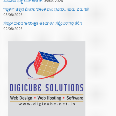
ಸಿನಿಮಾದ ಫಸ್ಟ್‌ ಲುಕ್‌ ರಿಲೀಸ್.
05/08/2026
“ಸ್ಪಾರ್ಕ್” ಚಿತ್ರದ ಮೊದಲ‌ ‘ಶಕಲಕ ಭುಂ‌ ಭೂಮ್..’ ಹಾಡು ಬಿಡುಗಡೆ.
05/08/2026
ಸೆನ್ಸಾರ್ ದಾಟಿದ ‘ಅನಿರೀಕ್ಷಿತ ಅತಿಥಿಗಳು” ಸೆಪ್ಟೆಂಬರ್‌ನಲ್ಲಿ ತೆರೆಗೆ.
02/08/2026