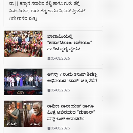
ಡಾ|| ಕನ್ಯಾನ ಸದಾಶಿವ ಶೆಟ್ಟಿ ಹಾಗೂ ಗುರು ಹೆಗ್ಡೆ
ನಿರ್ಮಸಿರುವ, ಗುರು ಹೆಗ್ಡೆ ಹಾಗೂ ವಿನಯ್ ಪ್ರೀತಮ್
ನಿರ್ದೇಶನದ ಮತ್ತು
ಬಾದಾಮಿಯಲ್ಲಿ
“ಕರ್ಣಾಟಬಲಂ ಅಜೇಯಂ”
ಹಾಡಿದ ದೃಶ್ಯ ವೈಭವ
05/08/2026
ಆಗಸ್ಟ್ 7 ರಂದು ತನುಷ್ ಶಿವಣ್ಣ
ಅಭಿನಯದ ‘ಬಾಸ್’ ಚಿತ್ರ ತೆರೆಗೆ
05/08/2026
ರಾಧಿಕಾ ನಾರಾಯಣ್ ಹಾಗೂ
ಮಿತ್ರ ಅಭಿನಯದ “ಮಹಾನ್”
ಫಸ್ಟ್ ಲುಕ್ ಅನಾವರಣ
05/08/2026