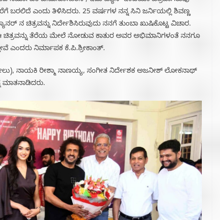
ಡಿದ ನಿರ್ಮಾಪಕ ಜಿ.ಮನೋಹರನ್, ಇದು ಪ್ಯಾನ್ ಇಂಡಿಯಾ ಚಿತ್ರವಾಗಿರುವು
ರೆಗೆ ಬರಲಿದೆ ಎಂದು ತಿಳಿಸಿದರು. 25 ವರ್ಷಗಳ ನನ್ನ ಸಿನಿ ಜರ್ನಿಯಲ್ಲಿ ಶಿವಣ್ಣ
 ನ ಚಿತ್ರವನ್ನು ನಿರ್ದೇಶಿಸಿರುವುದು ನನಗೆ ತುಂಬಾ ಖುಷಿಕೊಟ್ಟ ವಿಚಾರ.
. ಈ ಚಿತ್ರವನ್ನು ತೆರೆಯ ಮೇಲೆ ನೋಡುವ ಕಾತುರ ಅವರ ಅಭಿಮಾನಿಗಳಂತೆ ನನಗೂ
ವೆ ಎಂದರು ನಿರ್ಮಾಪಕ ಕೆ.ಪಿ.ಶ್ರೀಕಾಂತ್.
ೇಲು), ನಾಯಕಿ ರೀಶ್ಮಾ ನಾಣಯ್ಯ, ಸಂಗೀತ ನಿರ್ದೇಶಕ ಅಜನೀಶ್ ಲೋಕನಾಥ್
ಗೆ ಮಾತನಾಡಿದರು.