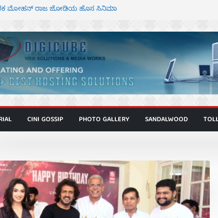
 ಮಿತ್ರ ಅಭಿನಯದ “ಮಹಾನ್” ಫಸ್ಟ್ ಲುಕ್
್ದೇಶಕ ಮೋಹನ್ ರಾಜ ಜೋಡಿಯ ಹೊಸ ಸಿನಿಮಾ
ಿಟ್ಟಿ – ಮೇಘನಾರಾಜ್ ಅಭಿನಯದ “ಅಮರ್ಥ” ಚಿತ್ರ
ಟಬಲಂ ಅಜೇಯಂ” ಹಾಡಿದ ದೃಶ್ಯ ವೈಭವ
ವಣ್ಣ ಅಭಿನಯದ ‘ಬಾಸ್’ ಚಿತ್ರ ತೆರೆಗೆ
RIAL
CINI GOSSIP
PHOTO GALLERY
SANDALWOOD
TOL