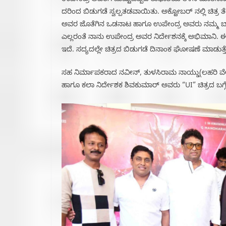
ಉಪೇಂದ್ರ ಅವರಿಗೆ ಹುಟ್ಟುಹಬ್ಬದ ಶುಭಾಶಯ ತಿಳಿಸಿ ಮಾತನಾ
ದರಿಂದ ಬಿಡುಗಡೆ ಸ್ವಲ್ಪತಡವಾಯಿತು. ಅಕ್ಟೋಬರ್ ನಲ್ಲಿ ಚಿತ್ರ ತೆ
ಅವರ ಜೊತೆಗಿನ ಒಡನಾಟ ಹಾಗೂ ಉಪೇಂದ್ರ ಅವರು ನಮ್ಮ ಬ್ಯಾನರ್
ಎಲ್ಲರಂತೆ ನಾನು ಉಪೇಂದ್ರ ಅವರ ನಿರ್ದೇಶನಕ್ಕೆ ಅಭಿಮಾನಿ
ಇದೆ. ಸದ್ಯದಲ್ಲೇ ಚಿತ್ರದ ಬಿಡುಗಡೆ ದಿನಾಂಕ ಘೋಷಣೆ ಮಾಡುತ್ತೇ
ಸಹ ನಿರ್ಮಾಪಕರಾದ ನವೀನ್, ತುಳಸಿರಾಮ ನಾಯ್ಡು(ಲಹರಿ ವ
ಹಾಗೂ ಕಲಾ ನಿರ್ದೇಶಕ ಶಿವಕುಮಾರ್ ಅವರು “UI” ಚಿತ್ರದ ಬಗ್